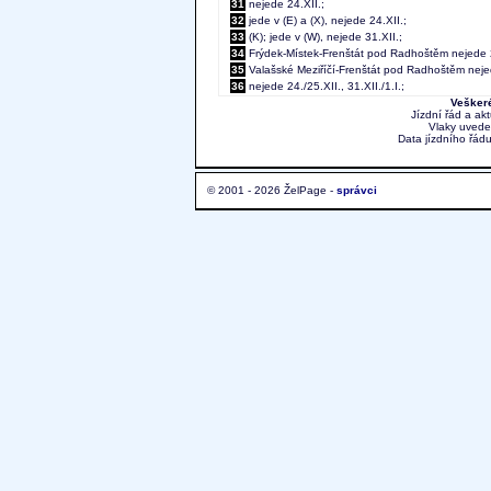
31
nejede 24.XII.;
32
jede v (E) a (X), nejede 24.XII.;
33
(K); jede v (W), nejede 31.XII.;
34
Frýdek-Místek-Frenštát pod Radhoštěm nejede 2
35
Valašské Meziříčí-Frenštát pod Radhoštěm nejed
36
nejede 24./25.XII., 31.XII./1.I.;
Veškeré
Jízdní řád a ak
Vlaky uvede
Data jízdního řádu
© 2001 - 2026 ŽelPage -
správci