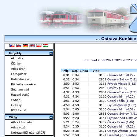
..: Ostrava-Kunčice 
:. Projekty
Aktuality
Jízdní řád
2025
2024
2023
2022
202
Články
Atlas drah
Příj.
Odj.
Linka
Vlak
Fotogalerie
0:31
0:34
3180
Ostrava hl.n.
(0.22)
Kalendář akcí
0:32
0:34
2851
Ostrava-Svinov
(0.21
3:50
3:53
3183
Frýdek-Místek
(3.32)
Přihlášky na akce
3:51
3:54
2852
Havířov
(3.39)
Seznam tratí
4:32
4:33
2831
Ostrava-Svinov
(4.21
Řazení vlaků
4:31
4:34
3120
Ostrava hl.n.
(4.22)
eShop
4:51
4:52
3400
Český Těšín
(4.16)
Odkazy
4:50
4:53
3185
Frýdek-Místek
(4.32)
5:04
5:05
3100
Ostrava hl.n.
(4.52)
RSS kanál
5:03
5:06
2833
Ostrava-Svinov
(4.51
:. Weby
5:22
5:23
3151
Frýdlant nad Ostravic
Atlas lokomotiv
5:21
5:24
3402
Český Těšín
(4.46)
5:34
5:35
3150
Ostrava hl.n.
(5.22)
Atlas vozů
5:20
5:36
3401
Opava východ
(4.30)
Nejkrásnější nádraží ČR
5:52
5:53
3121
Frenštát pod Radho