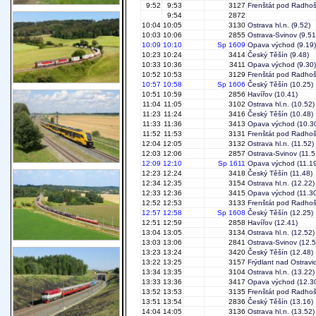
9:52
9:53
3127
Frenštát pod Radho
9:54
2872
10:04
10:05
3130
Ostrava hl.n.
(9.52)
10:03
10:06
2855
Ostrava-Svinov
(9.51
10:09
10:10
Sp 1609
Opava východ
(9.19)
10:23
10:24
3414
Český Těšín
(9.48)
10:33
10:36
3411
Opava východ
(9.30)
10:52
10:53
3129
Frenštát pod Radho
10:57
10:58
Sp 1606
Český Těšín
(10.25)
10:51
10:59
2856
Havířov
(10.41)
11:04
11:05
3102
Ostrava hl.n.
(10.52)
11:23
11:24
3416
Český Těšín
(10.48)
11:33
11:36
3413
Opava východ
(10.3
11:52
11:53
3131
Frenštát pod Radho
12:04
12:05
3132
Ostrava hl.n.
(11.52)
12:03
12:06
2857
Ostrava-Svinov
(11.5
12:09
12:10
Sp 1611
Opava východ
(11.19
12:23
12:24
3418
Český Těšín
(11.48)
12:34
12:35
3154
Ostrava hl.n.
(12.22)
12:33
12:36
3415
Opava východ
(11.30
12:52
12:53
3133
Frenštát pod Radho
12:57
12:58
Sp 1608
Český Těšín
(12.25)
12:51
12:59
2858
Havířov
(12.41)
13:04
13:05
3134
Ostrava hl.n.
(12.52)
13:03
13:06
2841
Ostrava-Svinov
(12.5
13:23
13:24
3420
Český Těšín
(12.48)
13:22
13:25
3157
Frýdlant nad Ostravic
13:34
13:35
3104
Ostrava hl.n.
(13.22)
13:33
13:36
3417
Opava východ
(12.3
13:52
13:53
3135
Frenštát pod Radho
13:51
13:54
2836
Český Těšín
(13.16)
14:04
14:05
3136
Ostrava hl.n.
(13.52)