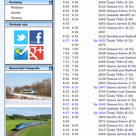
:. Kontakty
5:51
5:54
3404
Český Těšín
(5.16)
6:04
6:05
3122
Ostrava hl.n.
(5.52)
Redakce
6:03
6:06
2835
Ostrava-Svinov
(5.51
Spolek
6:22
6:23
3101
Valašské Meziříčí
(4.
Skupiny
6:21
6:24
3406
Český Těšín
(5.46)
6:33
3403
Opava východ
(5.40)
:. Sledujte nás
6:34
6:35
3152
Ostrava hl.n.
(6.22)
6:36
2837
6:52
6:53
3123
Frenštát pod Radho
6:57
6:58
Sp 1602
Český Těšín
(6.25)
6:59
2870
7:04
7:05
3124
Ostrava hl.n.
(6.52)
7:03
7:06
2839
Ostrava-Svinov
(6.51
7:22
7:23
3153
Frýdlant nad Ostravic
7:21
7:24
3408
Český Těšín
(6.46)
7:33
7:36
3405
Opava východ
(6.30)
:. Nejnovější fotografie
7:52
7:53
3125
Frenštát pod Radho
7:51
7:54
2834
Český Těšín
(7.16)
8:04
8:05
3126
Ostrava hl.n.
(7.52)
8:03
8:06
2853
Ostrava-Svinov
(7.51
8:09
8:10
Sp 1607
Opava východ
(7.19)
8:22
8:23
3155
Frýdlant nad Ostravic
8:21
8:24
3410
Český Těšín
(7.46)
8:33
8:36
3407
Opava východ
(7.30)
8:37
8:38
Sp 1642
Ostrava hl.n.
(8.10)
8:52
8:53
3105
Valašské Meziříčí
(7.
8:57
8:58
Sp 1604
Český Těšín
(8.25)
8:51
8:59
2854
Havířov
(8.41)
9:03
2871
Ostrava-Svinov
(8.51
9:04
9:05
3128
Ostrava hl.n.
(8.52)
9:23
9:24
3412
Český Těšín
(8.48)
9:33
9:36
3409
Opava východ
(8.30)