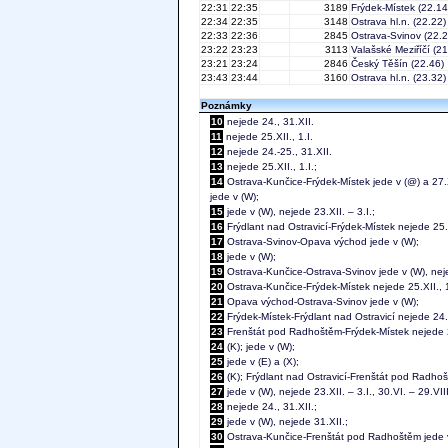
22:31
22:35
3189
Frýdek-Místek
(22.14
22:34
22:35
3148
Ostrava hl.n.
(22.22)
22:33
22:36
2845
Ostrava-Svinov
(22.2
23:22
23:23
3113
Valašské Meziříčí
(21
23:21
23:24
2846
Český Těšín
(22.46)
23:43
23:44
3160
Ostrava hl.n.
(23.32)
Poznámky
10
nejede 24., 31.XII.
11
nejede 25.XII., 1.I.
12
nejede 24.-25., 31.XII.
13
nejede 25.XII., 1.I.;
14
Ostrava-Kunčice-Frýdek-Místek jede v (@) a 27.XI
jede v (W);
15
jede v (W), nejede 23.XII. – 3.I.;
16
Frýdlant nad Ostravicí-Frýdek-Místek nejede 25.XI
17
Ostrava-Svinov-Opava východ jede v (W);
18
jede v (W);
19
Ostrava-Kunčice-Ostrava-Svinov jede v (W), neje
20
Ostrava-Kunčice-Frýdek-Místek nejede 25.XII., 1
21
Opava východ-Ostrava-Svinov jede v (W);
22
Frýdek-Místek-Frýdlant nad Ostravicí nejede 24.
23
Frenštát pod Radhoštěm-Frýdek-Místek nejede 25
24
(K); jede v (W);
25
jede v (E) a (X);
26
(K); Frýdlant nad Ostravicí-Frenštát pod Radhošt
27
jede v (W), nejede 23.XII. – 3.I., 30.VI. – 29.VIII
28
nejede 24., 31.XII.;
29
jede v (W), nejede 31.XII.;
30
Ostrava-Kunčice-Frenštát pod Radhoštěm jede v 