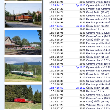
14:03
14:06
2859
Ostrava-Svinov
(13.5
14:09
14:10
Sp 1613
Opava východ
(13.1
14:22
14:23
3159
Frýdlant nad Ostravic
14:21
14:24
3422
Český Těšín
(13.46)
14:34
14:35
3156
Ostrava hl.n.
(14.22)
14:33
14:36
3419
Opava východ
(13.3
14:52
14:53
3137
Frenštát pod Radho
14:57
14:58
Sp 1610
Český Těšín
(14.25)
14:51
14:59
2860
Havířov
(14.41)
15:04
15:05
3138
Ostrava hl.n.
(14.52)
15:03
15:06
2843
Ostrava-Svinov
(14.5
15:23
15:24
3424
Český Těšín
(14.48)
15:22
15:25
3139
Frenštát pod Radho
15:34
15:35
3108
Ostrava hl.n.
(15.22)
15:33
15:36
3421
Opava východ
(14.3
15:52
15:53
3141
Frenštát pod Radho
15:51
15:54
2838
Český Těšín
(15.16)
16:04
16:05
3140
Ostrava hl.n.
(15.52)
16:03
16:06
2861
Ostrava-Svinov
(15.5
16:09
16:10
Sp 1615
Opava východ
(15.1
16:22
16:23
3161
Frýdlant nad Ostravic
16:21
16:24
3426
Český Těšín
(15.46)
16:34
16:35
3110
Ostrava hl.n.
(16.22)
16:33
16:36
3423
Opava východ
(15.3
16:52
16:53
3143
Frenštát pod Radho
16:57
16:58
Sp 1612
Český Těšín
(16.25)
16:51
16:59
2862
Havířov
(16.41)
17:04
17:05
3142
Ostrava hl.n.
(16.52)
17:03
17:06
2863
Ostrava-Svinov
(16.5
17:23
17:24
3428
Český Těšín
(16.48)
17:22
17:25
3107
Valašské Meziříčí
(15
17:34
17:35
3182
Ostrava hl.n.
(17.22)