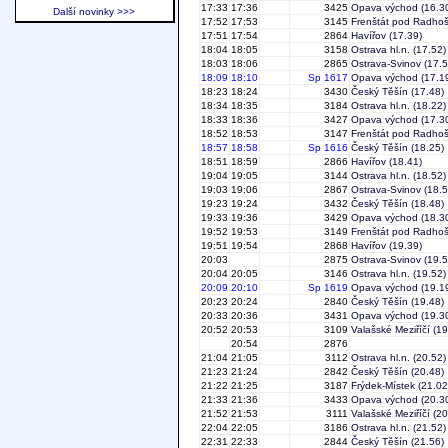
17:33
17:36
3425
Opava východ
(16.3
Další novinky >>>
17:52
17:53
3145
Frenštát pod Radho
17:51
17:54
2864
Havířov
(17.39)
18:04
18:05
3158
Ostrava hl.n.
(17.52)
18:03
18:06
2865
Ostrava-Svinov
(17.5
18:09
18:10
Sp 1617
Opava východ
(17.1
18:23
18:24
3430
Český Těšín
(17.48)
18:34
18:35
3184
Ostrava hl.n.
(18.22)
18:33
18:36
3427
Opava východ
(17.3
18:52
18:53
3147
Frenštát pod Radho
18:57
18:58
Sp 1616
Český Těšín
(18.25)
18:51
18:59
2866
Havířov
(18.41)
19:04
19:05
3144
Ostrava hl.n.
(18.52)
19:03
19:06
2867
Ostrava-Svinov
(18.5
19:23
19:24
3432
Český Těšín
(18.48)
19:33
19:36
3429
Opava východ
(18.3
19:52
19:53
3149
Frenštát pod Radho
19:51
19:54
2868
Havířov
(19.39)
20:03
2875
Ostrava-Svinov
(19.5
20:04
20:05
3146
Ostrava hl.n.
(19.52)
20:09
20:10
Sp 1619
Opava východ
(19.1
20:23
20:24
2840
Český Těšín
(19.48)
20:33
20:36
3431
Opava východ
(19.3
20:52
20:53
3109
Valašské Meziříčí
(19
20:54
2876
21:04
21:05
3112
Ostrava hl.n.
(20.52)
21:23
21:24
2842
Český Těšín
(20.48)
21:22
21:25
3187
Frýdek-Místek
(21.02
21:33
21:36
3433
Opava východ
(20.3
21:52
21:53
3111
Valašské Meziříčí
(20
22:04
22:05
3186
Ostrava hl.n.
(21.52)
22:31
22:33
2844
Český Těšín
(21.56)