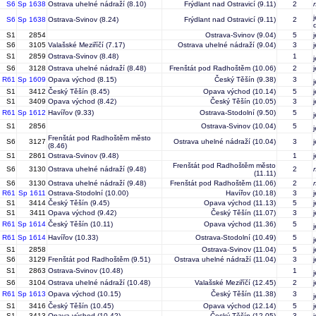
S6
Sp 1638
Ostrava uhelné nádraží
(8.10)
Frýdlant nad Ostravicí
(9.11)
2
S6
Sp 1638
Ostrava-Svinov
(8.24)
Frýdlant nad Ostravicí
(9.11)
2
S1
2854
Ostrava-Svinov
(9.04)
5
S6
3105
Valašské Meziříčí
(7.17)
Ostrava uhelné nádraží
(9.04)
3
S1
2859
Ostrava-Svinov
(8.48)
1
S6
3128
Ostrava uhelné nádraží
(8.48)
Frenštát pod Radhoštěm
(10.06)
2
R61
Sp 1609
Opava východ
(8.15)
Český Těšín
(9.38)
3
S1
3412
Český Těšín
(8.45)
Opava východ
(10.14)
5
S1
3409
Opava východ
(8.42)
Český Těšín
(10.05)
3
R61
Sp 1612
Havířov
(9.33)
Ostrava-Stodolní
(9.50)
5
S1
2856
Ostrava-Svinov
(10.04)
5
Frenštát pod Radhoštěm město
S6
3127
Ostrava uhelné nádraží
(10.04)
3
(8.46)
S1
2861
Ostrava-Svinov
(9.48)
1
Frenštát pod Radhoštěm město
S6
3130
Ostrava uhelné nádraží
(9.48)
2
(11.11)
S6
3130
Ostrava uhelné nádraží
(9.48)
Frenštát pod Radhoštěm
(11.06)
2
R61
Sp 1611
Ostrava-Stodolní
(10.00)
Havířov
(10.18)
3
S1
3414
Český Těšín
(9.45)
Opava východ
(11.13)
5
S1
3411
Opava východ
(9.42)
Český Těšín
(11.07)
3
R61
Sp 1614
Český Těšín
(10.11)
Opava východ
(11.36)
5
R61
Sp 1614
Havířov
(10.33)
Ostrava-Stodolní
(10.49)
5
S1
2858
Ostrava-Svinov
(11.04)
5
S6
3129
Frenštát pod Radhoštěm
(9.51)
Ostrava uhelné nádraží
(11.04)
3
S1
2863
Ostrava-Svinov
(10.48)
1
S6
3104
Ostrava uhelné nádraží
(10.48)
Valašské Meziříčí
(12.45)
2
R61
Sp 1613
Opava východ
(10.15)
Český Těšín
(11.38)
3
S1
3416
Český Těšín
(10.45)
Opava východ
(12.14)
5
S1
3413
Opava východ
(10.42)
Český Těšín
(12.05)
3