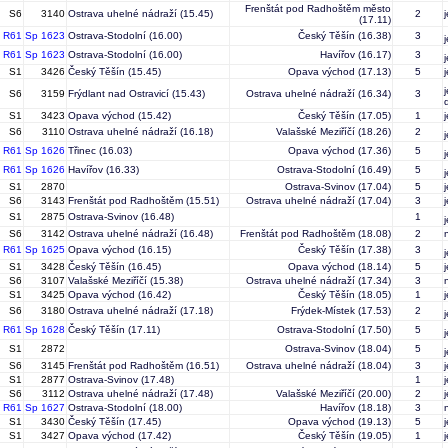
Frenštát pod Radhoštěm město
S6
3140
Ostrava uhelné nádraží
(15.45)
2
(17.11)
R61
Sp 1623
Ostrava-Stodolní
(16.00)
Český Těšín
(16.38)
3
R61
Sp 1623
Ostrava-Stodolní
(16.00)
Havířov
(16.17)
3
S1
3426
Český Těšín
(15.45)
Opava východ
(17.13)
5
S6
3159
Frýdlant nad Ostravicí
(15.43)
Ostrava uhelné nádraží
(16.34)
3
S1
3423
Opava východ
(15.42)
Český Těšín
(17.05)
1
S6
3110
Ostrava uhelné nádraží
(16.18)
Valašské Meziříčí
(18.26)
2
R61
Sp 1626
Třinec
(16.03)
Opava východ
(17.36)
5
R61
Sp 1626
Havířov
(16.33)
Ostrava-Stodolní
(16.49)
5
S1
2870
Ostrava-Svinov
(17.04)
5
S6
3143
Frenštát pod Radhoštěm
(15.51)
Ostrava uhelné nádraží
(17.04)
3
S1
2875
Ostrava-Svinov
(16.48)
1
S6
3142
Ostrava uhelné nádraží
(16.48)
Frenštát pod Radhoštěm
(18.08)
2
R61
Sp 1625
Opava východ
(16.15)
Český Těšín
(17.38)
3
S1
3428
Český Těšín
(16.45)
Opava východ
(18.14)
5
S6
3107
Valašské Meziříčí
(15.38)
Ostrava uhelné nádraží
(17.34)
3
S1
3425
Opava východ
(16.42)
Český Těšín
(18.05)
1
S6
3180
Ostrava uhelné nádraží
(17.18)
Frýdek-Místek
(17.53)
2
R61
Sp 1628
Český Těšín
(17.11)
Ostrava-Stodolní
(17.50)
5
S1
2872
Ostrava-Svinov
(18.04)
5
S6
3145
Frenštát pod Radhoštěm
(16.51)
Ostrava uhelné nádraží
(18.04)
3
S1
2877
Ostrava-Svinov
(17.48)
1
S6
3112
Ostrava uhelné nádraží
(17.48)
Valašské Meziříčí
(20.00)
2
R61
Sp 1627
Ostrava-Stodolní
(18.00)
Havířov
(18.18)
3
S1
3430
Český Těšín
(17.45)
Opava východ
(19.13)
5
S1
3427
Opava východ
(17.42)
Český Těšín
(19.05)
1