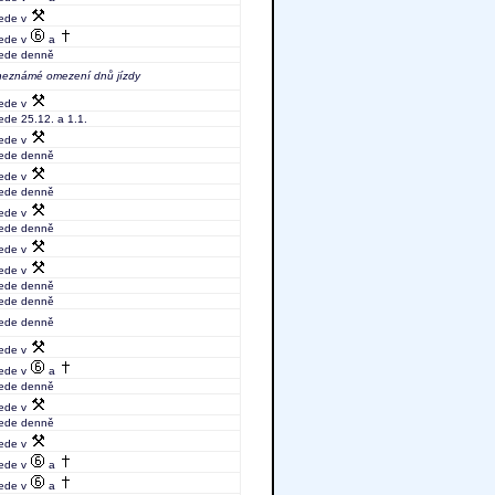
jede v
jede v
a
jede denně
neznámé omezení dnů jízdy
jede v
jede 25.12. a 1.1.
jede v
jede denně
jede v
jede denně
jede v
jede denně
jede v
jede v
jede denně
jede denně
jede denně
jede v
jede v
a
jede denně
jede v
jede denně
jede v
jede v
a
jede v
a