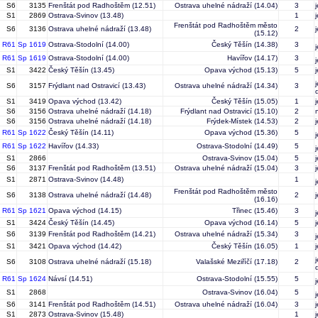
S6
3135
Frenštát pod Radhoštěm
(12.51)
Ostrava uhelné nádraží
(14.04)
3
S1
2869
Ostrava-Svinov
(13.48)
1
Frenštát pod Radhoštěm město
S6
3136
Ostrava uhelné nádraží
(13.48)
2
(15.12)
R61
Sp 1619
Ostrava-Stodolní
(14.00)
Český Těšín
(14.38)
3
R61
Sp 1619
Ostrava-Stodolní
(14.00)
Havířov
(14.17)
3
S1
3422
Český Těšín
(13.45)
Opava východ
(15.13)
5
S6
3157
Frýdlant nad Ostravicí
(13.43)
Ostrava uhelné nádraží
(14.34)
3
S1
3419
Opava východ
(13.42)
Český Těšín
(15.05)
1
S6
3156
Ostrava uhelné nádraží
(14.18)
Frýdlant nad Ostravicí
(15.10)
2
S6
3156
Ostrava uhelné nádraží
(14.18)
Frýdek-Místek
(14.53)
2
R61
Sp 1622
Český Těšín
(14.11)
Opava východ
(15.36)
5
R61
Sp 1622
Havířov
(14.33)
Ostrava-Stodolní
(14.49)
5
S1
2866
Ostrava-Svinov
(15.04)
5
S6
3137
Frenštát pod Radhoštěm
(13.51)
Ostrava uhelné nádraží
(15.04)
3
S1
2871
Ostrava-Svinov
(14.48)
1
Frenštát pod Radhoštěm město
S6
3138
Ostrava uhelné nádraží
(14.48)
2
(16.16)
R61
Sp 1621
Opava východ
(14.15)
Třinec
(15.46)
3
S1
3424
Český Těšín
(14.45)
Opava východ
(16.14)
5
S6
3139
Frenštát pod Radhoštěm
(14.21)
Ostrava uhelné nádraží
(15.34)
3
S1
3421
Opava východ
(14.42)
Český Těšín
(16.05)
1
S6
3108
Ostrava uhelné nádraží
(15.18)
Valašské Meziříčí
(17.18)
2
R61
Sp 1624
Návsí
(14.51)
Ostrava-Stodolní
(15.55)
5
S1
2868
Ostrava-Svinov
(16.04)
5
S6
3141
Frenštát pod Radhoštěm
(14.51)
Ostrava uhelné nádraží
(16.04)
3
S1
2873
Ostrava-Svinov
(15.48)
1