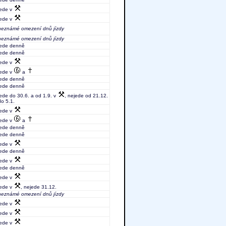
jede v
jede v
neznámé omezení dnů jízdy
neznámé omezení dnů jízdy
jede denně
jede denně
jede v
jede v
a
jede denně
jede denně
jede do 30.6. a od 1.9. v
, nejede od 21.12.
do 5.1.
jede v
jede v
a
jede denně
jede denně
jede v
jede denně
jede v
jede denně
jede v
jede v
, nejede 31.12.
neznámé omezení dnů jízdy
jede v
jede v
jede v