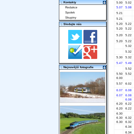
:. Kontakty
5.00
5.02
Redakce
5.07
5.08
Spolek
5.21
Skupiny
5.21
5.20
5.22
:. Sledujte nás
5.20
5.22
5.20
5.22
5.20
5.22
5.32
5.32
5.30
5.32
5.47
5.49
:. Nejnovější fotografie
5.52
5.50
5.52
6.00
5.57
6.02
6.07
6.08
6.07
6.08
6.08
6.20
6.22
6.20
6.22
6.30
6.30
6.32
6.30
6.32
6.34
6.34