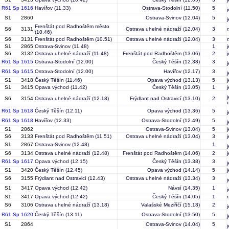
R61
Sp 1616
Havířov
(11.33)
Ostrava-Stodolní
(11.50)
5
S1
2860
Ostrava-Svinov
(12.04)
5
Frenštát pod Radhoštěm město
S6
3131
Ostrava uhelné nádraží
(12.04)
3
(10.46)
S6
3131
Frenštát pod Radhoštěm
(10.51)
Ostrava uhelné nádraží
(12.04)
3
S1
2865
Ostrava-Svinov
(11.48)
1
S6
3132
Ostrava uhelné nádraží
(11.48)
Frenštát pod Radhoštěm
(13.06)
2
R61
Sp 1615
Ostrava-Stodolní
(12.00)
Český Těšín
(12.38)
3
R61
Sp 1615
Ostrava-Stodolní
(12.00)
Havířov
(12.17)
3
S1
3418
Český Těšín
(11.46)
Opava východ
(13.13)
5
S1
3415
Opava východ
(11.42)
Český Těšín
(13.05)
1
S6
3154
Ostrava uhelné nádraží
(12.18)
Frýdlant nad Ostravicí
(13.10)
2
R61
Sp 1618
Český Těšín
(12.11)
Opava východ
(13.36)
5
R61
Sp 1618
Havířov
(12.33)
Ostrava-Stodolní
(12.49)
5
S1
2862
Ostrava-Svinov
(13.04)
5
S6
3133
Frenštát pod Radhoštěm
(11.51)
Ostrava uhelné nádraží
(13.04)
3
S1
2867
Ostrava-Svinov
(12.48)
1
S6
3134
Ostrava uhelné nádraží
(12.48)
Frenštát pod Radhoštěm
(14.06)
2
R61
Sp 1617
Opava východ
(12.15)
Český Těšín
(13.38)
3
S1
3420
Český Těšín
(12.45)
Opava východ
(14.14)
5
S6
3155
Frýdlant nad Ostravicí
(12.43)
Ostrava uhelné nádraží
(13.34)
3
S1
3417
Opava východ
(12.42)
Návsí
(14.35)
1
S1
3417
Opava východ
(12.42)
Český Těšín
(14.05)
1
S6
3106
Ostrava uhelné nádraží
(13.18)
Valašské Meziříčí
(15.18)
2
R61
Sp 1620
Český Těšín
(13.11)
Ostrava-Stodolní
(13.50)
5
S1
2864
Ostrava-Svinov
(14.04)
5