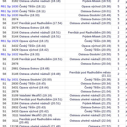
S6
3182
Ostrava uhelné nádraží
(18.18)
Frýdek-Místek
(18.53)
2
R61
Sp 1630
Český Těšín
(18.11)
Opava východ
(19.36)
5
R61
Sp 1630
Český Těšín
(18.11)
Ostrava-Svinov
(19.01)
5
R61
Sp 1630
Havířov
(18.33)
Ostrava-Stodolní
(18.49)
5
S1
2874
Ostrava-Svinov
(19.04)
5
S6
3147
Frenštát pod Radhoštěm
(17.54)
Ostrava uhelné nádraží
(19.05)
3
S1
2879
Ostrava-Svinov
(18.48)
1
S6
3144
Ostrava uhelné nádraží
(18.51)
Frenštát pod Radhoštěm
(20.06)
2
S6
3144
Ostrava uhelné nádraží
(18.51)
Frýdek-Místek
(19.25)
2
R61
Sp 1629
Opava východ
(18.15)
Český Těšín
(19.38)
3
S1
3432
Český Těšín
(18.44)
Opava východ
(20.19)
5
S1
3429
Opava východ
(18.42)
Český Těšín
(20.05)
3
R61
Sp 1632
Havířov
(19.33)
Ostrava-Stodolní
(19.50)
5
S6
3149
Frenštát pod Radhoštěm
(18.51)
Ostrava uhelné nádraží
(20.02)
3
S1
2876
Ostrava-Svinov
(20.04)
5
S1
2881
Ostrava-Svinov
(19.48)
1
Frenštát pod Radhoštěm město
S6
3146
Ostrava uhelné nádraží
(19.48)
2
(21.11)
R61
Sp 1631
Ostrava-Stodolní
(20.00)
Český Těšín
(20.38)
3
S1
2830
Český Těšín
(19.45)
Ostrava-Svinov
(20.34)
5
S1
3431
Opava východ
(19.44)
Český Těšín
(21.05)
3
S1
2878
Ostrava-Svinov
(21.04)
5
S6
3109
Valašské Meziříčí
(19.16)
Ostrava uhelné nádraží
(21.05)
3
S6
3109
Frenštát pod Radhoštěm
(19.51)
Ostrava uhelné nádraží
(21.05)
3
S6
3184
Ostrava uhelné nádraží
(20.51)
Frýdek-Místek
(21.25)
2
S1
2832
Český Těšín
(20.43)
Ostrava-Svinov
(21.34)
5
S1
3433
Opava východ
(20.42)
Český Těšín
(22.05)
3
S6
3111
Valašské Meziříčí
(20.16)
Ostrava uhelné nádraží
(22.04)
1
Frenštát pod Radhoštěm město
S6
3111
Ostrava uhelné nádraží
(22.04)
1
(20.46)
S5
13138
Ostrava uhelné nádraží
(21.48)
Ostravice
(22.52)
2