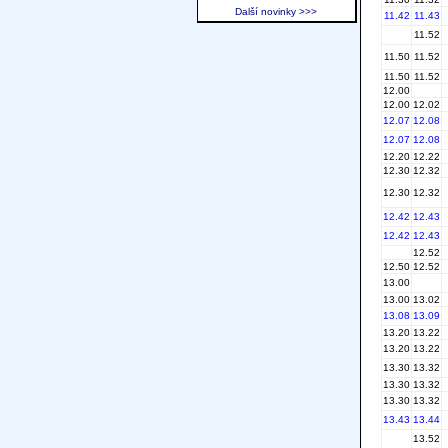
Další novinky >>>
11.42
11.43
11.52
11.50
11.52
11.50
11.52
12.00
12.00
12.02
12.07
12.08
12.07
12.08
12.20
12.22
12.30
12.32
12.30
12.32
12.42
12.43
12.42
12.43
12.52
12.50
12.52
13.00
13.00
13.02
13.08
13.09
13.20
13.22
13.20
13.22
13.30
13.32
13.30
13.32
13.30
13.32
13.43
13.44
13.52