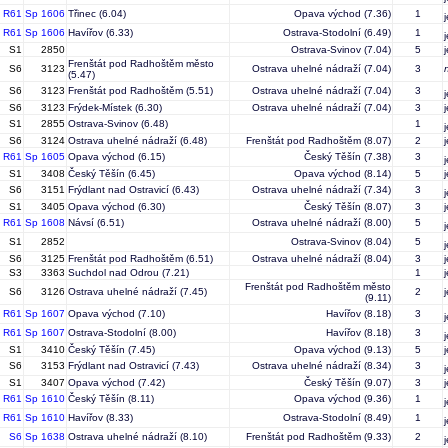
R61
Sp 1606
Třinec
(6.04)
Opava východ
(7.36)
1
R61
Sp 1606
Havířov
(6.33)
Ostrava-Stodolní
(6.49)
1
S1
2850
Ostrava-Svinov
(7.04)
5
Frenštát pod Radhoštěm město
S6
3123
Ostrava uhelné nádraží
(7.04)
3
(5.47)
S6
3123
Frenštát pod Radhoštěm
(5.51)
Ostrava uhelné nádraží
(7.04)
3
S6
3123
Frýdek-Místek
(6.30)
Ostrava uhelné nádraží
(7.04)
3
S1
2855
Ostrava-Svinov
(6.48)
1
S6
3124
Ostrava uhelné nádraží
(6.48)
Frenštát pod Radhoštěm
(8.07)
2
R61
Sp 1605
Opava východ
(6.15)
Český Těšín
(7.38)
3
S1
3408
Český Těšín
(6.45)
Opava východ
(8.14)
5
S6
3151
Frýdlant nad Ostravicí
(6.43)
Ostrava uhelné nádraží
(7.34)
3
S1
3405
Opava východ
(6.30)
Český Těšín
(8.07)
3
R61
Sp 1608
Návsí
(6.51)
Ostrava uhelné nádraží
(8.00)
5
S1
2852
Ostrava-Svinov
(8.04)
5
S6
3125
Frenštát pod Radhoštěm
(6.51)
Ostrava uhelné nádraží
(8.04)
3
S3
3363
Suchdol nad Odrou
(7.21)
1
Frenštát pod Radhoštěm město
S6
3126
Ostrava uhelné nádraží
(7.45)
2
(9.11)
R61
Sp 1607
Opava východ
(7.10)
Havířov
(8.18)
3
R61
Sp 1607
Ostrava-Stodolní
(8.00)
Havířov
(8.18)
3
S1
3410
Český Těšín
(7.45)
Opava východ
(9.13)
5
S6
3153
Frýdlant nad Ostravicí
(7.43)
Ostrava uhelné nádraží
(8.34)
3
S1
3407
Opava východ
(7.42)
Český Těšín
(9.07)
3
R61
Sp 1610
Český Těšín
(8.11)
Opava východ
(9.36)
1
R61
Sp 1610
Havířov
(8.33)
Ostrava-Stodolní
(8.49)
1
S6
Sp 1638
Ostrava uhelné nádraží
(8.10)
Frenštát pod Radhoštěm
(9.33)
2