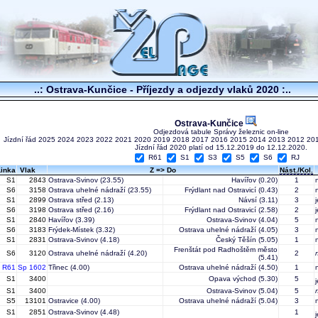
..: Ostrava-Kunčice - Příjezdy a odjezdy vlaků 2020 :..
Ostrava-Kunčice
Odjezdová tabule Správy železnic on-line
Jízdní řád
2025
2024
2023
2022
2021
2020
2019
2018
2017
2016
2015
2014
2013
2012
20
Jízdní řád 2020 platí od 15.12.2019 do 12.12.2020.
R61
S1
S3
S5
S6
RJ
Linka
Vlak
Z => Do
Nást./Kol.
S1
2843
Ostrava-Svinov
(23.55)
Havířov
(0.20)
1
S6
3158
Ostrava uhelné nádraží
(23.55)
Frýdlant nad Ostravicí
(0.43)
2
S1
2899
Ostrava střed
(2.13)
Návsí
(3.11)
3
S6
3198
Ostrava střed
(2.16)
Frýdlant nad Ostravicí
(2.58)
2
S1
2840
Havířov
(3.39)
Ostrava-Svinov
(4.04)
5
S6
3183
Frýdek-Místek
(3.32)
Ostrava uhelné nádraží
(4.05)
3
S1
2831
Ostrava-Svinov
(4.18)
Český Těšín
(5.05)
1
Frenštát pod Radhoštěm město
S6
3120
Ostrava uhelné nádraží
(4.20)
2
(5.41)
R61
Sp 1602
Třinec
(4.00)
Ostrava uhelné nádraží
(4.50)
1
S1
3400
Opava východ
(5.30)
5
S1
3400
Ostrava-Svinov
(5.04)
5
S5
13101
Ostravice
(4.00)
Ostrava uhelné nádraží
(5.04)
3
S1
2851
Ostrava-Svinov
(4.48)
1