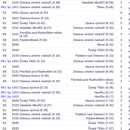
S6
3102
Ostrava uhelné nádraží
(4.48)
Valašské Meziříčí
(6.59)
2
R61
Sp 1601
Ostrava uhelné nádraží
(4.56)
Třinec
(5.46)
3
S1
3401
Opava východ
(4.30)
6
S1
3401
Ostrava-Svinov
(5.10)
6
S1
3402
Český Těšín
(4.45)
Opava východ
(6.10)
5
S6
3101
Valašské Meziříčí
(3.47)
Ostrava uhelné nádraží
(5.34)
3
Frenštát pod Radhoštěm město
S6
3101
Ostrava uhelné nádraží
(5.34)
3
(4.18)
S6
3101
Frýdek-Místek
(5.00)
Ostrava uhelné nádraží
(5.34)
3
S1
2833
Návsí
(6.32)
1
S1
2833
Český Těšín
(6.05)
1
S6
3150
Ostrava uhelné nádraží
(5.18)
Frýdlant nad Ostravicí
(6.10)
2
R61
Sp 1604
Český Těšín
(5.15)
Ostrava uhelné nádraží
(6.00)
1
S1
3404
Opava východ
(6.47)
5
S6
3121
Frenštát pod Radhoštěm
(4.51)
Ostrava uhelné nádraží
(6.04)
3
S1
2853
Ostrava-Svinov
(5.48)
1
Frenštát pod Radhoštěm město
S6
3122
Ostrava uhelné nádraží
(5.45)
2
(7.11)
R61
Sp 1603
Opava východ
(5.15)
Český Těšín
(6.38)
3
R61
Sp 1603
Ostrava uhelné nádraží
(5.55)
Havířov
(6.17)
3
R61
Sp 1603
Havířov
(6.17)
3
S1
3406
Český Těšín
(5.45)
Opava východ
(7.19)
5
S6
3103
Valašské Meziříčí
(4.37)
Ostrava uhelné nádraží
(6.34)
3
S1
3403
Opava východ
(5.36)
5
S6
3152
Ostrava uhelné nádraží
(6.18)
Frýdlant nad Ostravicí
(7.10)
2
S6
3152
Ostrava uhelné nádraží
(6.18)
Frýdek-Místek
(6.53)
2
S1
2835
Český Těšín
(7.07)
1
S1
2835
Český Těšín
(7.07)
1