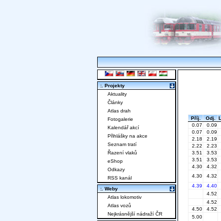
:. Projekty
Aktuality
Články
Atlas drah
Příj.
Odj.
Fotogalerie
0.07
0.09
Kalendář akcí
0.07
0.09
Přihlášky na akce
2.18
2.19
Seznam tratí
2.22
2.23
Řazení vlaků
3.51
3.53
3.51
3.53
eShop
4.30
4.32
Odkazy
4.30
4.32
RSS kanál
4.39
4.40
:. Weby
4.52
Atlas lokomotiv
4.52
Atlas vozů
4.50
4.52
Nejkrásnější nádraží ČR
5.00