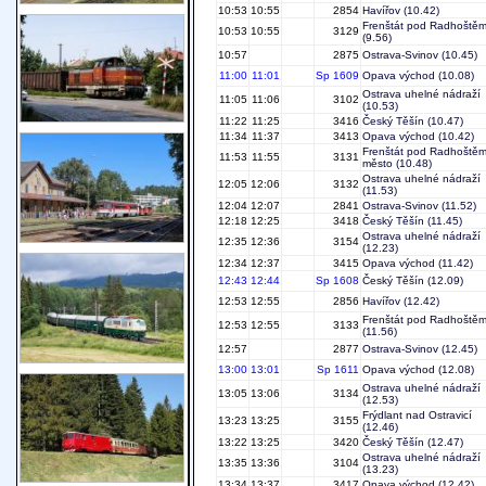
10:53
10:55
2854
Havířov
(10.42)
Frenštát pod Radhoště
10:53
10:55
3129
(9.56)
10:57
2875
Ostrava-Svinov
(10.45)
11:00
11:01
Sp 1609
Opava východ
(10.08)
Ostrava uhelné nádraží
11:05
11:06
3102
(10.53)
11:22
11:25
3416
Český Těšín
(10.47)
11:34
11:37
3413
Opava východ
(10.42)
Frenštát pod Radhoště
11:53
11:55
3131
město
(10.48)
Ostrava uhelné nádraží
12:05
12:06
3132
(11.53)
12:04
12:07
2841
Ostrava-Svinov
(11.52)
12:18
12:25
3418
Český Těšín
(11.45)
Ostrava uhelné nádraží
12:35
12:36
3154
(12.23)
12:34
12:37
3415
Opava východ
(11.42)
12:43
12:44
Sp 1608
Český Těšín
(12.09)
12:53
12:55
2856
Havířov
(12.42)
Frenštát pod Radhoště
12:53
12:55
3133
(11.56)
12:57
2877
Ostrava-Svinov
(12.45)
13:00
13:01
Sp 1611
Opava východ
(12.08)
Ostrava uhelné nádraží
13:05
13:06
3134
(12.53)
Frýdlant nad Ostravicí
13:23
13:25
3155
(12.46)
13:22
13:25
3420
Český Těšín
(12.47)
Ostrava uhelné nádraží
13:35
13:36
3104
(13.23)
13:34
13:37
3417
Opava východ
(12.42)