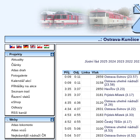
..: Ostrava-Kunčice 
:. Projekty
Aktuality
Jízdní řád
2025
2024
2023
2022
202
Články
Atlas drah
Příj.
Odj.
Linka
Vlak
Fotogalerie
0:09
0:11
2859
Ostrava-Svinov
(23.57)
Kalendář akcí
Ostrava uhelné nádraží
0:09
0:11
3158
(23.58)
Přihlášky na akce
3:35
3:37
2850
Havířov
(3.23)
Seznam tratí
3:35
3:37
3181
Frýdek-Místek
(3.17)
Řazení vlaků
Ostrava uhelné nádraží
eShop
4:35
4:36
3120
(4.26)
Odkazy
4:34
4:37
2831
Ostrava-Svinov
(4.22)
RSS kanál
4:53
4:55
3183
Frýdek-Místek
(4.33)
:. Weby
4:52
4:55
3400
Český Těšín
(4.17)
Atlas lokomotiv
Ostrava uhelné nádraží
5:05
5:06
3100
Atlas vozů
(4.53)
Nejkrásnější nádraží ČR
5:04
5:07
2833
Ostrava-Svinov
(4.52)