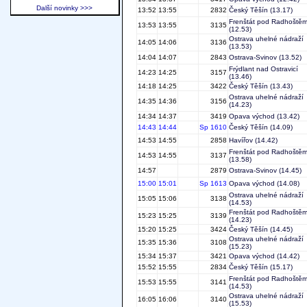
Další novinky >>>
13:52
13:55
2832
Český Těšín
(13.17)
Frenštát pod Radhoště
13:53
13:55
3135
(12.53)
Ostrava uhelné nádraží
14:05
14:06
3136
(13.53)
14:04
14:07
2843
Ostrava-Svinov
(13.52)
Frýdlant nad Ostravicí
14:23
14:25
3157
(13.46)
14:18
14:25
3422
Český Těšín
(13.43)
Ostrava uhelné nádraží
14:35
14:36
3156
(14.23)
14:34
14:37
3419
Opava východ
(13.42)
14:43
14:44
Sp 1610
Český Těšín
(14.09)
14:53
14:55
2858
Havířov
(14.42)
Frenštát pod Radhoště
14:53
14:55
3137
(13.58)
14:57
2879
Ostrava-Svinov
(14.45)
15:00
15:01
Sp 1613
Opava východ
(14.08)
Ostrava uhelné nádraží
15:05
15:06
3138
(14.53)
Frenštát pod Radhoště
15:23
15:25
3139
(14.23)
15:20
15:25
3424
Český Těšín
(14.45)
Ostrava uhelné nádraží
15:35
15:36
3108
(15.23)
15:34
15:37
3421
Opava východ
(14.42)
15:52
15:55
2834
Český Těšín
(15.17)
Frenštát pod Radhoště
15:53
15:55
3141
(14.53)
Ostrava uhelné nádraží
16:05
16:06
3140
(15.53)