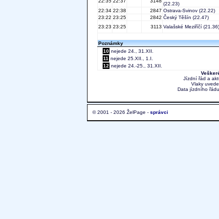
22:35
22:37
3148
(22.23)
22:34
22:38
2847
Ostrava-Svinov
(22.22)
23:22
23:25
2842
Český Těšín
(22.47)
23:23
23:25
3113
Valašské Meziříčí
(21.36
Poznámky
10
nejede 24., 31.XII.
11
nejede 25.XII., 1.I.
12
nejede 24.-25., 31.XII.
Veškeré
Jízdní řád a ak
Vlaky uvede
Data jízdního řádu
© 2001 - 2026 ŽelPage -
správci