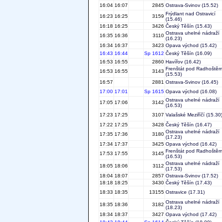
16:04
16:07
2845
Ostrava-Svinov
(15.52)
Frýdlant nad Ostravicí
16:23
16:25
3159
(15.46)
16:18
16:25
3426
Český Těšín
(15.43)
Ostrava uhelné nádraží
16:35
16:36
3110
(16.23)
16:34
16:37
3423
Opava východ
(15.42)
16:43
16:44
Sp 1612
Český Těšín
(16.09)
16:53
16:55
2860
Havířov
(16.42)
Frenštát pod Radhoště
16:53
16:55
3143
(15.53)
16:57
2881
Ostrava-Svinov
(16.45)
17:00
17:01
Sp 1615
Opava východ
(16.08)
Ostrava uhelné nádraží
17:05
17:06
3142
(16.53)
17:23
17:25
3107
Valašské Meziříčí
(15.30
17:22
17:25
3428
Český Těšín
(16.47)
Ostrava uhelné nádraží
17:35
17:36
3180
(17.23)
17:34
17:37
3425
Opava východ
(16.42)
Frenštát pod Radhoště
17:53
17:55
3145
(16.53)
Ostrava uhelné nádraží
18:05
18:06
3112
(17.53)
18:04
18:07
2857
Ostrava-Svinov
(17.52)
18:18
18:25
3430
Český Těšín
(17.43)
18:33
18:35
13155
Ostravice
(17.31)
Ostrava uhelné nádraží
18:35
18:36
3182
(18.23)
18:34
18:37
3427
Opava východ
(17.42)