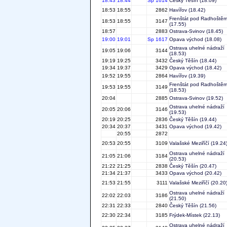
18:43
18:44
Sp 1614
Český Těšín
(18.09)
18:53
18:55
2862
Havířov
(18.42)
Frenštát pod Radhoště
18:53
18:55
3147
(17.55)
18:57
2883
Ostrava-Svinov
(18.45)
19:00
19:01
Sp 1617
Opava východ
(18.08)
Ostrava uhelné nádraží
19:05
19:06
3144
(18.53)
19:19
19:25
3432
Český Těšín
(18.44)
19:34
19:37
3429
Opava východ
(18.42)
19:52
19:55
2864
Havířov
(19.39)
Frenštát pod Radhoště
19:53
19:55
3149
(18.53)
20:04
2885
Ostrava-Svinov
(19.52)
Ostrava uhelné nádraží
20:05
20:06
3146
(19.53)
20:19
20:25
2836
Český Těšín
(19.44)
20:34
20:37
3431
Opava východ
(19.42)
20:55
2872
20:53
20:55
3109
Valašské Meziříčí
(19.24
Ostrava uhelné nádraží
21:05
21:06
3184
(20.53)
21:22
21:25
2838
Český Těšín
(20.47)
21:34
21:37
3433
Opava východ
(20.42)
21:53
21:55
3111
Valašské Meziříčí
(20.20
Ostrava uhelné nádraží
22:02
22:03
3186
(21.50)
22:31
22:33
2840
Český Těšín
(21.56)
22:30
22:34
3185
Frýdek-Místek
(22.13)
Ostrava uhelné nádraží