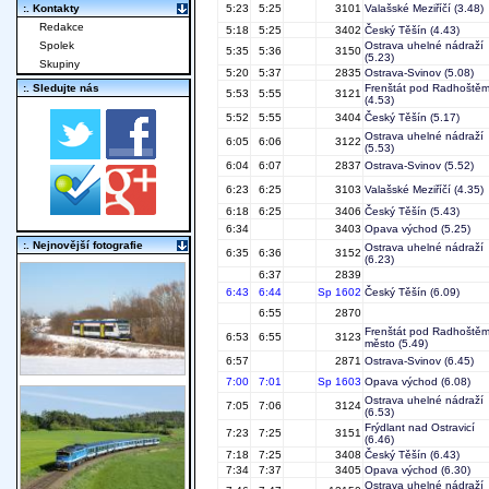
:. Kontakty
5:23
5:25
3101
Valašské Meziříčí
(3.48)
Redakce
5:18
5:25
3402
Český Těšín
(4.43)
Spolek
Ostrava uhelné nádraží
5:35
5:36
3150
(5.23)
Skupiny
5:20
5:37
2835
Ostrava-Svinov
(5.08)
:. Sledujte nás
Frenštát pod Radhoště
5:53
5:55
3121
(4.53)
5:52
5:55
3404
Český Těšín
(5.17)
Ostrava uhelné nádraží
6:05
6:06
3122
(5.53)
6:04
6:07
2837
Ostrava-Svinov
(5.52)
6:23
6:25
3103
Valašské Meziříčí
(4.35)
6:18
6:25
3406
Český Těšín
(5.43)
6:34
3403
Opava východ
(5.25)
:. Nejnovější fotografie
Ostrava uhelné nádraží
6:35
6:36
3152
(6.23)
6:37
2839
6:43
6:44
Sp 1602
Český Těšín
(6.09)
6:55
2870
Frenštát pod Radhoště
6:53
6:55
3123
město
(5.49)
6:57
2871
Ostrava-Svinov
(6.45)
7:00
7:01
Sp 1603
Opava východ
(6.08)
Ostrava uhelné nádraží
7:05
7:06
3124
(6.53)
Frýdlant nad Ostravicí
7:23
7:25
3151
(6.46)
7:18
7:25
3408
Český Těšín
(6.43)
7:34
7:37
3405
Opava východ
(6.30)
Ostrava uhelné nádraží