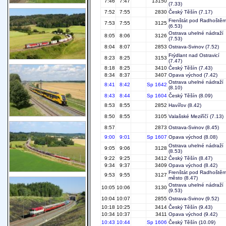
7:46
7:47
13150
(7.33)
7:52
7:55
2830
Český Těšín
(7.17)
Frenštát pod Radhoště
7:53
7:55
3125
(6.53)
Ostrava uhelné nádraží
8:05
8:06
3126
(7.53)
8:04
8:07
2853
Ostrava-Svinov
(7.52)
Frýdlant nad Ostravicí
8:23
8:25
3153
(7.47)
8:18
8:25
3410
Český Těšín
(7.43)
8:34
8:37
3407
Opava východ
(7.42)
Ostrava uhelné nádraží
8:41
8:42
Sp 1642
(8.10)
8:43
8:44
Sp 1604
Český Těšín
(8.09)
8:53
8:55
2852
Havířov
(8.42)
8:50
8:55
3105
Valašské Meziříčí
(7.13)
8:57
2873
Ostrava-Svinov
(8.45)
9:00
9:01
Sp 1607
Opava východ
(8.08)
Ostrava uhelné nádraží
9:05
9:06
3128
(8.53)
9:22
9:25
3412
Český Těšín
(8.47)
9:34
9:37
3409
Opava východ
(8.42)
Frenštát pod Radhoště
9:53
9:55
3127
město
(8.47)
Ostrava uhelné nádraží
10:05
10:06
3130
(9.53)
10:04
10:07
2855
Ostrava-Svinov
(9.52)
10:18
10:25
3414
Český Těšín
(9.43)
10:34
10:37
3411
Opava východ
(9.42)
10:43
10:44
Sp 1606
Český Těšín
(10.09)