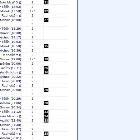
šské Meziříčí
()
2
31
 Těšín
(18:03)
2
-Místek
(17:50)
1 / 1
32
od Radhoštěm
()
2
-Svinov
(18:00)
2
27
3
 Těšín
(18:29)
2
travicí
(18:38)
2
východ
(19:17)
2
 Těšín
(19:03)
2
-Místek
(18:50)
2
15
východ
(19:36)
2
od Radhoštěm
()
2
-Svinov
(19:00)
1 / 1
18
hoštěm
(20:06)
2
Havířov
(19:11)
2
25
aha-Smíchov
()
2
30
východ
(20:22)
2
 Těšín
(20:03)
2
od Radhoštěm
()
2
-Svinov
(20:00)
2
25
3
 Těšín
(20:29)
2
hoštěm
(21:06)
2
28
-Svinov
(20:34)
2
 Těšín
(21:12)
2
33
šské Meziříčí
()
2
34
eziříčí
(22:40)
2
28
-Svinov
(21:30)
2
 Těšín
(22:07)
2
od Radhoštěm
()
2
28
hoštěm
(23:01)
2