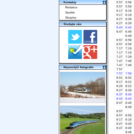
:. Kontakty
5:57
5:59
5:57
5:59
Redakce
6:17
6:19
Spolek
6:17
6:19
Skupiny
6:27
6:29
6:27
6:29
:. Sledujte nás
6:43
6:44
6:47
6:49
6:49
6:57
6:59
6:57
6:59
7:17
7:19
7:17
7:19
7:27
7:29
7:47
7:49
7:47
7:49
:. Nejnovější fotografie
7:57
7:57
7:59
8:01
8:02
8:17
8:22
8:20
8:22
8:27
8:29
8:37
8:40
8:43
8:44
8:47
8:49
8:49
8:57
8:57
8:59
9:17
9:19
9:27
9:29
9:47
9:49
9:49