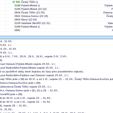
IC
581
Český Těšín
()
3186
Frýdek-Místek
()
Frýdek
3185
Frýdek-Místek
(22:10)
F
2844
Český Těšín
(21:55)
Ostrava
2841
Ostrava-Svinov
(22:18)
Český
2804
Návsí
(22:04)
3109
Valašské Meziříčí
(21:31)
Vala
3188
Frýdek-Místek
()
Frýdek
2881
4., 31.XII.
.XII., 1.I.
4.-25., 31.XII.
.XII., 1.I.;
) a 6.IV., 7.VII., 29.IX., 29.X., 18.XI., nejede 5.IV., 5.VII.;
W);
nad Ostravicí-Frýdek-Místek nejede 25.XII., 1.I.;
 pod Radhoštěm-Frýdek-Místek nejede 25.XII., 1.I.;
á na zpožděné vlaky, které dojedou do času jeho pravidelného odjezdu;
 pod Radhoštěm-Frýdlant nad Ostravicí nejede 25.XII., 1.I.;
ský Těšín jede v (W) do 30.VI. a od 1.IX., nejede 23. – 31.XII.; Český Těšín-Ostrava-Kunčice jed
Svinov-Ostrava-Kunčice jede v (W);
Jablunkova-Český Těšín nejede 25.XII., 1.I.;
l.n.-Ostrava-Svinov jede v (E), (X) a 28. – 31.XII.;
Kroměříž jede v (W);
) do 30.VI. a od 1.IX., nejede 23. – 31.XII.;
) do 30.VI. a od 1.IX., nejede 23. – 31.XII.
), nejede 28. – 31.XII.;
., 31.XII.;