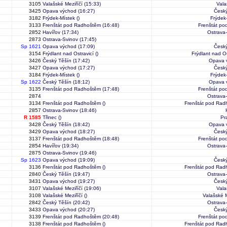
3105
Valašské Meziříčí
(15:33)
Vala
3425
Opava východ
(16:27)
Český
3182
Frýdek-Místek
()
Frýdek
3133
Frenštát pod Radhoštěm
(16:48)
Frenštát p
2852
Havířov
(17:34)
Ostrava
2873
Ostrava-Svinov
(17:45)
Sp 1621
Opava východ
(17:09)
Český
3154
Frýdlant nad Ostravicí
()
Frýdlant nad Os
3426
Český Těšín
(17:42)
Opava 
3427
Opava východ
(17:27)
Český
3184
Frýdek-Místek
()
Frýdek
Sp 1622
Český Těšín
(18:12)
Opava 
3135
Frenštát pod Radhoštěm
(17:48)
Frenštát p
2874
Ostrava
3134
Frenštát pod Radhoštěm
()
Frenštát pod Rad
2857
Ostrava-Svinov
(18:46)
R 1585
Třinec
()
Pr
3428
Český Těšín
(18:42)
Opava 
3429
Opava východ
(18:27)
Český
3137
Frenštát pod Radhoštěm
(18:48)
Frenštát p
2854
Havířov
(19:34)
Ostrava
2875
Ostrava-Svinov
(19:46)
Sp 1623
Opava východ
(19:09)
Český
3136
Frenštát pod Radhoštěm
()
Frenštát pod Rad
2840
Český Těšín
(19:47)
Ostrava
3431
Opava východ
(19:27)
Český
3107
Valašské Meziříčí
(19:06)
Vala
3108
Valašské Meziříčí
()
Valašské M
2842
Český Těšín
(20:42)
Ostrava
3433
Opava východ
(20:27)
Český
3139
Frenštát pod Radhoštěm
(20:48)
Frenštát p
3138
Frenštát pod Radhoštěm
()
Frenštát pod Rad