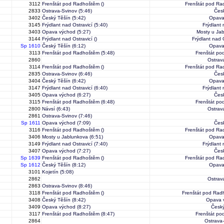
3112
Frenštát pod Radhoštěm
()
Frenštát pod R
2833
Ostrava-Svinov
(5:46)
Čes
3402
Český Těšín
(5:42)
Opava
3145
Frýdlant nad Ostravicí
(5:40)
Frýdlant 
3403
Opava východ
(5:27)
Mosty u Ja
3144
Frýdlant nad Ostravicí
()
Frýdlant nad 
Sp 1610
Český Těšín
(6:12)
Opava
3113
Frenštát pod Radhoštěm
(5:48)
Frenštát p
2860
Ostrav
3114
Frenštát pod Radhoštěm
()
Frenštát pod R
2835
Ostrava-Svinov
(6:46)
Čes
3404
Český Těšín
(6:42)
Opava
3147
Frýdlant nad Ostravicí
(6:40)
Frýdlant 
3405
Opava východ
(6:27)
Čes
3115
Frenštát pod Radhoštěm
(6:48)
Frenštát p
2800
Návsí
(6:43)
Ostrav
2861
Ostrava-Svinov
(7:46)
Sp 1611
Opava východ
(7:09)
Čes
3116
Frenštát pod Radhoštěm
()
Frenštát pod R
3406
Mosty u Jablunkova
(6:51)
Opava
3149
Frýdlant nad Ostravicí
(7:40)
Frýdlant 
3407
Opava východ
(7:27)
Čes
Sp 1639
Frenštát pod Radhoštěm
()
Frenštát pod R
Sp 1612
Český Těšín
(8:12)
Opava
3101
Kojetín
(5:08)
2862
Ostrav
2863
Ostrava-Svinov
(8:46)
3118
Frenštát pod Radhoštěm
()
Frenštát pod Rad
3408
Český Těšín
(8:42)
Opava 
3409
Opava východ
(8:27)
Český
3117
Frenštát pod Radhoštěm
(8:47)
Frenštát p
2864
Ostrava