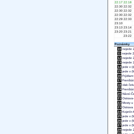
22:17
22:18
22:30
22:32
22:30
22:32
22:30
22:32
22:29
22:33
23:10
23:13
23:14
23:20
23:21
23:22
Poznámky
10
nejede 2
11
nejede 25
12
nejede 2
13
nejede 25
14
jede v (@
15
jede v (
16
Frýdlant 
17
Frenštát
18
vlak ček
19
Frenštát
20
Návsí-Če
21
Ostrava-
22
Mosty u 
23
Ostrava h
24
Kojetín-
25
jede v (W
26
jede v (W
27
jede v (W
28
nejede 24