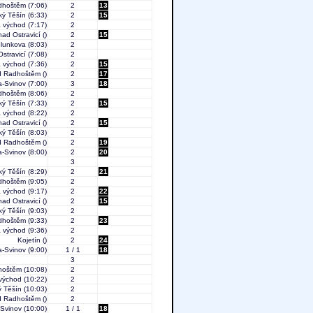
adhoštěm
(7:06)
2
13
ký Těšín
(6:33)
2
15
 východ
(7:17)
2
nad Ostravicí
()
2
15
blunkova
(8:03)
2
Ostravicí
(7:08)
2
 východ
(7:36)
2
15
od Radhoštěm
()
2
17
a-Svinov
(7:00)
3
18
adhoštěm
(8:06)
2
ký Těšín
(7:33)
2
15
 východ
(8:22)
2
nad Ostravicí
()
2
15
ký Těšín
(8:03)
2
od Radhoštěm
()
2
19
a-Svinov
(8:00)
2
20
3
ký Těšín
(8:29)
2
21
adhoštěm
(9:05)
2
 východ
(9:17)
2
22
nad Ostravicí
()
2
15
ký Těšín
(9:03)
2
adhoštěm
(9:33)
2
23
 východ
(9:36)
2
Kojetín
()
2
24
a-Svinov
(9:00)
1 / 1
18
3
hoštěm
(10:08)
2
východ
(10:22)
2
 Těšín
(10:03)
2
od Radhoštěm
()
2
-Svinov
(10:00)
1 / 1
18