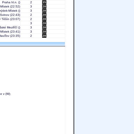
Praha hl.n.
()
2
35
-Místek
(22:52)
3
28
rýdek-Místek
()
3
28
-Svinov
(22:43)
2
28
 Těšín
(23:07)
2
28
3
28
šské Meziříčí
()
3
28
-Místek
(23:41)
3
28
Havířov
(23:35)
2
28
e v (W);