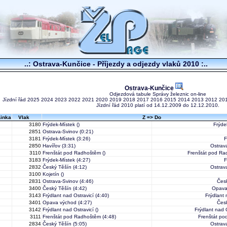
..: Ostrava-Kunčice - Příjezdy a odjezdy vlaků 2010 :..
Ostrava-Kunčice
Odjezdová tabule Správy železnic on-line
Jízdní řád
2025
2024
2023
2022
2021
2020
2019
2018
2017
2016
2015
2014
2013
2012
20
Jízdní řád 2010 platí od 14.12.2009 do 12.12.2010.
Linka
Vlak
Z => Do
3180
Frýdek-Místek
()
Frýde
2851
Ostrava-Svinov
(0:21)
3181
Frýdek-Místek
(3:26)
F
2850
Havířov
(3:31)
Ostrav
3110
Frenštát pod Radhoštěm
()
Frenštát pod R
3183
Frýdek-Místek
(4:27)
F
2832
Český Těšín
(4:12)
Ostrav
3100
Kojetín
()
2831
Ostrava-Svinov
(4:46)
Čes
3400
Český Těšín
(4:42)
Opava
3143
Frýdlant nad Ostravicí
(4:40)
Frýdlant 
3401
Opava východ
(4:27)
Čes
3142
Frýdlant nad Ostravicí
()
Frýdlant nad 
3111
Frenštát pod Radhoštěm
(4:48)
Frenštát p
2834
Český Těšín
(5:05)
Ostrav