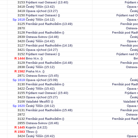
3153
Frýdlant nad Ostravicí
(13:40)
Frýdlant 
3418
Český Těšín
(13:42)
Opava 
3419
Opava východ
(13:27)
Český
3150
Frýdlant nad Ostravicí
()
Frýdlant nad Os
Sp 1618
Český Těšín
(14:12)
Opava 
3125
Frenštát pod Radhoštěm
(13:49)
Frenštát p
2870
Ostrava
3128
Frenštát pod Radhoštěm
()
Frenštát pod Rad
2839
Ostrava-Svinov
(14:46)
Český
3420
Český Těšín
(14:42)
Opava 
3127
Frenštát pod Radhoštěm
(14:18)
Frenštát p
3421
Opava východ
(14:27)
Český
3152
Frýdlant nad Ostravicí
()
Frýdlant nad Os
R 1444
Brno hl.n.
()
Brn
3129
Frenštát pod Radhoštěm
(14:48)
Frenštát p
2838
Český Těšín
(15:12)
Ostrava
R 1582
Praha hl.n.
()
2871
Ostrava-Svinov
(15:45)
Sp 1619
Opava východ
(15:09)
Český
3130
Frenštát pod Radhoštěm
()
Frenštát pod Rad
3422
Český Těšín
(15:42)
Opava 
3155
Frýdlant nad Ostravicí
(15:40)
Frýdlant 
3423
Opava východ
(15:27)
Český
3106
Valašské Meziříčí
()
Valašské M
Sp 1620
Český Těšín
(16:12)
Opava 
3131
Frenštát pod Radhoštěm
(15:48)
Frenštát p
2872
Ostrava
3132
Frenštát pod Radhoštěm
()
Frenštát pod Rad
2855
Ostrava-Svinov
(16:46)
R 1445
Kojetín
(14:22)
R 1583
Třinec
()
3424
Český Těšín
(16:42)
Opava 