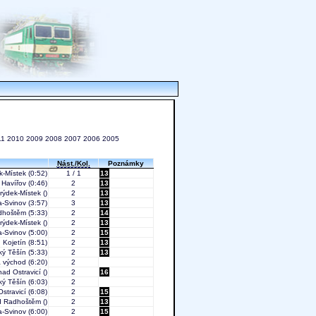
11
2010
2009
2008
2007
2006
2005
Nást./Kol.
Poznámky
k-Místek
(0:52)
1 / 1
13
Havířov
(0:46)
2
13
rýdek-Místek
()
2
13
a-Svinov
(3:57)
3
13
adhoštěm
(5:33)
2
14
rýdek-Místek
()
2
13
a-Svinov
(5:00)
2
15
Kojetín
(8:51)
2
13
ký Těšín
(5:33)
2
13
 východ
(6:20)
2
nad Ostravicí
()
2
16
ký Těšín
(6:03)
2
Ostravicí
(6:08)
2
15
od Radhoštěm
()
2
13
a-Svinov
(6:00)
2
15