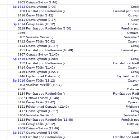
2865
Ostrava-Svinov
(9:46)
Sp 1613
Opava východ
(9:09)
Český
3120
Frenštát pod Radhoštěm
()
Frenštát pod Ra
3410
Český Těšín
(9:42)
Opava 
3411
Opava východ
(9:27)
Česk
Sp 1614
Český Těšín
(10:12)
Opava 
3119
Frenštát pod Radhoštěm
(9:50)
Frenštát p
2866
Ostrava
3102
Valašské Meziříčí
()
Valašské M
3412
Český Těšín
(10:42)
Opava 
3413
Opava východ
(10:27)
Český
3121
Frenštát pod Radhoštěm
(10:48)
Frenštát p
2867
Ostrava-Svinov
(11:45)
Sp 1615
Opava východ
(11:09)
Český
3122
Frenštát pod Radhoštěm
()
Frenštát pod Rad
3414
Český Těšín
(11:42)
Opava 
3415
Opava východ
(11:27)
Český
3146
Frýdlant nad Ostravicí
()
Frýdlant nad Os
Sp 1616
Český Těšín
(12:12)
Opava 
3103
Valašské Meziříčí
(11:07)
Vala
2868
Ostrava
3124
Frenštát pod Radhoštěm
()
Frenštát pod Rad
2837
Ostrava-Svinov
(12:46)
Český
3416
Český Těšín
(12:42)
Opava 
3151
Frýdlant nad Ostravicí
(12:40)
Frýdlant 
3417
Opava východ
(12:27)
Český
3104
Valašské Meziříčí
()
Valašské M
3123
Frenštát pod Radhoštěm
(12:48)
Frenštát p
2836
Český Těšín
(13:12)
Ostrava
2869
Ostrava-Svinov
(13:46)
Sp 1617
Opava východ
(13:09)
Český
3126
Frenštát pod Radhoštěm
()
Frenštát pod Rad