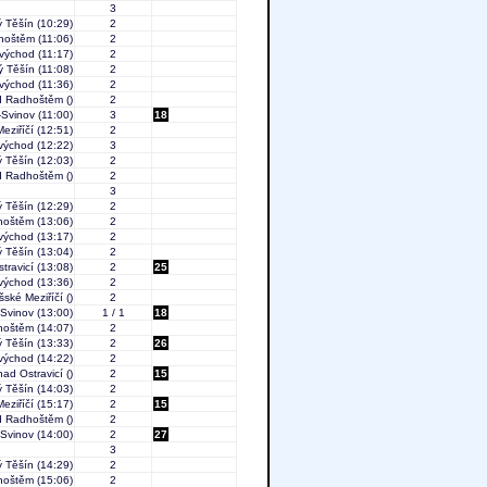
3
 Těšín
(10:29)
2
dhoštěm
(11:06)
2
východ
(11:17)
2
ý Těšín
(11:08)
2
východ
(11:36)
2
od Radhoštěm
()
2
-Svinov
(11:00)
3
18
eziříčí
(12:51)
2
východ
(12:22)
3
 Těšín
(12:03)
2
od Radhoštěm
()
2
3
 Těšín
(12:29)
2
hoštěm
(13:06)
2
východ
(13:17)
2
 Těšín
(13:04)
2
travicí
(13:08)
2
25
východ
(13:36)
2
šské Meziříčí
()
2
-Svinov
(13:00)
1 / 1
18
hoštěm
(14:07)
2
 Těšín
(13:33)
2
26
východ
(14:22)
2
nad Ostravicí
()
2
15
 Těšín
(14:03)
2
eziříčí
(15:17)
2
15
od Radhoštěm
()
2
-Svinov
(14:00)
2
27
3
 Těšín
(14:29)
2
hoštěm
(15:06)
2