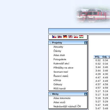
:. Projekty
Aktuality
Články
Atlas drah
Příj.
Odj.
Fotogalerie
0:32
0:34
Kalendář akcí
0:32
0:34
3:44
3:46
Přihlášky na akce
3:44
3:46
Seznam tratí
4:29
4:30
Řazení vlaků
4:47
4:49
eShop
4:47
4:49
Odkazy
4:57
4:59
4:57
4:59
RSS kanál
5:17
5:19
:. Weby
5:17
5:19
Atlas lokomotiv
5:18
5:29
5:27
5:29
Atlas vozů
5:47
5:49
Nejkrásnější nádraží ČR
5:47
5:49