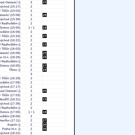
nad Ostravicí
()
3
25
východ
(15:17)
2
 Těšín
(15:03)
2
travicí
(15:08)
2
28
východ
(15:36)
2
od Radhoštěm
()
2
-Svinov
(15:00)
1 / 1
18
hoštěm
(16:06)
2
 Těšín
(15:33)
2
27
východ
(16:22)
2
od Radhoštěm
()
2
15
 Těšín
(16:03)
2
travicí
(16:08)
2
25
o hl.n.
(19:26)
2
29
od Radhoštěm
()
2
-Svinov
(16:00)
2
27
Třinec
()
2
29
3
 Těšín
(16:29)
2
hoštěm
(17:06)
2
východ
(17:17)
2
nad Ostravicí
()
2
25
 Těšín
(17:03)
2
eziříčí
(18:31)
2
15
východ
(17:36)
2
od Radhoštěm
()
2
-Svinov
(17:00)
1 / 1
18
hoštěm
(18:06)
2
Havířov
(17:11)
2
27
Kojetín
()
2
30
Praha hl.n.
()
2
30
východ
(18:22)
2