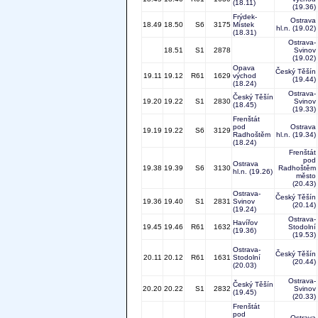
(18.11)
(19.36)
Frýdek-
Ostrava
18.49
18.50
S6
3175
Místek
hl.n.
(19.02)
(18.31)
Ostrava-
18.51
S1
2878
Svinov
(19.02)
Opava
Český Těšín
19.11
19.12
R61
1629
východ
(19.44)
(18.24)
Ostrava-
Český Těšín
19.20
19.22
S1
2830
Svinov
(18.45)
(19.33)
Frenštát
pod
Ostrava
19.19
19.22
S6
3129
Radhoštěm
hl.n.
(19.34)
(18.24)
Frenštát
pod
Ostrava
19.38
19.39
S6
3130
Radhoštěm
hl.n.
(19.26)
město
(20.43)
Ostrava-
Český Těšín
19.36
19.40
S1
2831
Svinov
(20.14)
(19.24)
Ostrava-
Havířov
19.45
19.46
R61
1632
Stodolní
(19.36)
(19.53)
Ostrava-
Český Těšín
20.11
20.12
R61
1631
Stodolní
(20.44)
(20.03)
Ostrava-
Český Těšín
20.20
20.22
S1
2832
Svinov
(19.45)
(20.33)
Frenštát
pod
Ostrava