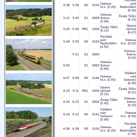
Frenštát
Ostrava
pod
5.38
5.39
S6
3102
hl.n.
(5.26)
Radhoštěm
(6.39)
Ostrava-
Český Těšín
5.21
5.40
S1
2839
Svinov
(6.13)
(5.09)
Opava
Český Těšín
5.45
5.46
R61
1604
východ
(5.12)
(6.47)
Frenštát
pod
Ostrava
5.49
5.50
S6
3103
Radhoštěm
hl.n.
(6.02)
(4.54)
Ostrava-
5.51
S1
2860
Svinov
(6.02)
Ostrava-
6.00
S1
2863
Svinov
(5.48)
Frýdlant
Ostrava
nad
6.07
6.09
S6
3144
hl.n.
(5.55)
Ostravicí
(6.45)
Opava
Český Těšín
6.10
6.11
R61
1603
východ
(6.41)
(5.15)
Ostrava-
Český Těšín
6.20
6.22
S1
2804
Svinov
(5.45)
(6.33)
Frýdlant
nad
Ostrava
6.19
6.22
S6
3141
Ostravicí
hl.n.
(6.34)
(5.46)
Frenštát
Ostrava
pod
6.38
6.39
S6
3104
hl.n.
(6.26)
Radhoštěm
(7.39)