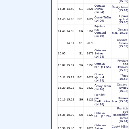
(15.39)
Ostrava-
Český Těšín
14.36
14.40
S1
2821
Svinov
(15.14)
(14.24)
Opava
Český Těšín
14.45
14.46
R61
1622
východ
(14.09)
(15.36)
Frýdlant
nad
Ostrava
14.49
14.50
S6
3151
Ostravicí
hl.n.
(15.02)
(14.16)
Ostrava-
14.51
S1
2870
Svinov
(15.02)
Ostrava-
15.05
S1
2871
Svinov
(14.53)
Frýdlant
Ostrava
nad
15.07
15.09
S6
3154
hl.n.
(14.55)
Ostravicí
(15.45)
Opava
Třinec
15.11
15.12
R61
1621
východ
(15.52)
(14.24)
Ostrava-
Český Těšín
15.20
15.22
S1
2822
Svinov
(14.46)
(15.33)
Frenštát
pod
Ostrava
15.19
15.22
S6
3121
Radhoštěm
hl.n.
(15.34)
(14.24)
Frenštát
pod
Ostrava
15.38
15.39
S6
3122
Radhoštěm
hl.n.
(15.26)
město
(16.44)
Ostrava-
Český Těšín
15.36
15.40
S1
2823
Svinov