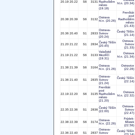
20.19
20.22
S6
3131
Radhoštěm
hl.n.
(20.34)
město
(19.18)
Frenštát
pod
Ostrava
20.38
20.39
S6
3132
Radhoštěm
hl.n.
(20.26)
město
(21.43)
Ostrava-
Český Těšín
20.36
20.40
S1
2833
Svinov
(21.14)
(20.24)
Ostrava-
Český Těšín
21.20
21.22
S1
2834
Svinov
(20.45)
(21.33)
Valašské
Ostrava
21.19
21.22
S6
3133
Meziříčí
hl.n.
(21.34)
(19.31)
Ostrava
Ostravice
21.38
21.39
S6
3164
hl.n.
(21.26)
(22.28)
Ostrava-
Český Těšín
21.36
21.40
S1
2835
Svinov
(22.14)
(21.24)
Frenštát
pod
Ostrava
22.19
22.20
S6
3135
Radhoštěm
hl.n.
(22.32)
město
(21.20)
Ostrava-
Český Těšín
22.35
22.36
S1
2836
Svinov
(22.00)
(22.47)
Frýdek-
Ostrava
22.38
22.39
S6
3174
Místek
hl.n.
(22.26)
(22.58)
Ostrava-
Český Těšín
22.36
22.40
S1
2837
Svinov
(23.14)