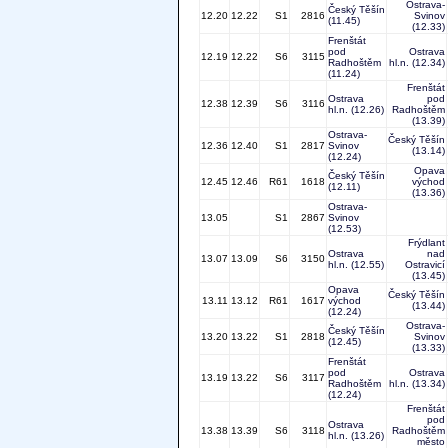
Ostrava-
Český Těšín
12.20
12.22
S1
2816
Svinov
(11.45)
(12.33)
Frenštát
pod
Ostrava
12.19
12.22
S6
3115
Radhoštěm
hl.n.
(12.34)
(11.24)
Frenštát
Ostrava
pod
12.38
12.39
S6
3116
hl.n.
(12.26)
Radhoštěm
(13.39)
Ostrava-
Český Těšín
12.36
12.40
S1
2817
Svinov
(13.14)
(12.24)
Opava
Český Těšín
12.45
12.46
R61
1618
východ
(12.11)
(13.36)
Ostrava-
13.05
S1
2867
Svinov
(12.53)
Frýdlant
Ostrava
nad
13.07
13.09
S6
3150
hl.n.
(12.55)
Ostravicí
(13.45)
Opava
Český Těšín
13.11
13.12
R61
1617
východ
(13.44)
(12.24)
Ostrava-
Český Těšín
13.20
13.22
S1
2818
Svinov
(12.45)
(13.33)
Frenštát
pod
Ostrava
13.19
13.22
S6
3117
Radhoštěm
hl.n.
(13.34)
(12.24)
Frenštát
pod
Ostrava
13.38
13.39
S6
3118
Radhoštěm
hl.n.
(13.26)
město