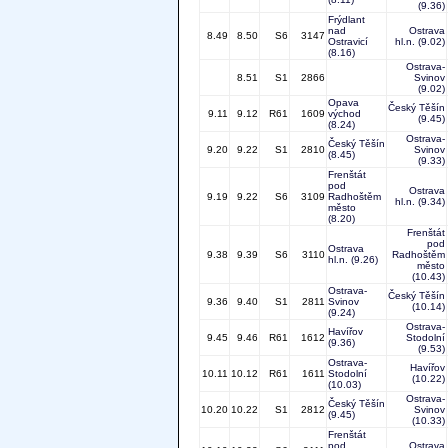
(9.36)
Frýdlant
nad
Ostrava
8.49
8.50
S6
3147
Ostravicí
hl.n.
(9.02)
(8.16)
Ostrava-
8.51
S1
2866
Svinov
(9.02)
Opava
Český Těšín
9.11
9.12
R61
1609
východ
(9.45)
(8.24)
Ostrava-
Český Těšín
9.20
9.22
S1
2810
Svinov
(8.45)
(9.33)
Frenštát
pod
Ostrava
9.19
9.22
S6
3109
Radhoštěm
hl.n.
(9.34)
město
(8.20)
Frenštát
pod
Ostrava
9.38
9.39
S6
3110
Radhoštěm
hl.n.
(9.26)
město
(10.43)
Ostrava-
Český Těšín
9.36
9.40
S1
2811
Svinov
(10.14)
(9.24)
Ostrava-
Havířov
9.45
9.46
R61
1612
Stodolní
(9.36)
(9.53)
Ostrava-
Havířov
10.11
10.12
R61
1611
Stodolní
(10.22)
(10.03)
Ostrava-
Český Těšín
10.20
10.22
S1
2812
Svinov
(9.45)
(10.33)
Frenštát
pod
Ostrava