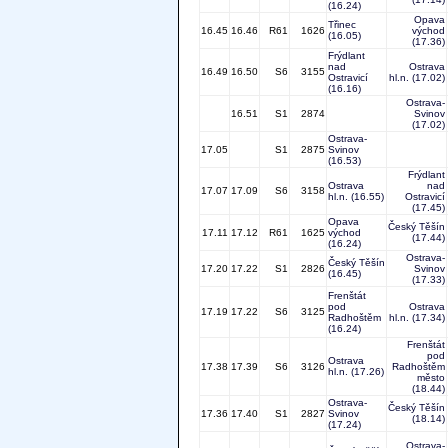
(16.24)
Opava
Třinec
16.45
16.46
R61
1626
východ
(16.05)
(17.36)
Frýdlant
nad
Ostrava
16.49
16.50
S6
3155
Ostravicí
hl.n.
(17.02)
(16.16)
Ostrava-
16.51
S1
2874
Svinov
(17.02)
Ostrava-
17.05
S1
2875
Svinov
(16.53)
Frýdlant
Ostrava
nad
17.07
17.09
S6
3158
hl.n.
(16.55)
Ostravicí
(17.45)
Opava
Český Těšín
17.11
17.12
R61
1625
východ
(17.44)
(16.24)
Ostrava-
Český Těšín
17.20
17.22
S1
2826
Svinov
(16.45)
(17.33)
Frenštát
pod
Ostrava
17.19
17.22
S6
3125
Radhoštěm
hl.n.
(17.34)
(16.24)
Frenštát
pod
Ostrava
17.38
17.39
S6
3126
Radhoštěm
hl.n.
(17.26)
město
(18.44)
Ostrava-
Český Těšín
17.36
17.40
S1
2827
Svinov
(18.14)
(17.24)
Ostrava-