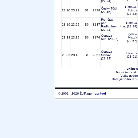
(22.24)
Ostrava-
Český Těšín
23.20
23.22
S1
2838
Svinov
(22.45)
(23.33)
Frenštát
pod
Ostrava
23.19
23.22
S6
3137
Radhoštěm
hl.n.
(23.34)
(22.24)
Frýdek-
Ostrava
23.38
23.39
S6
3176
Místek
hl.n.
(23.26)
(23.57)
Ostrava-
Havířov
23.36
23.40
S1
2851
Svinov
(23.51)
(23.24)
Veškeré
Jízdní řád a ak
Vlaky uvede
Data jízdního řádu
© 2001 - 2026 ŽelPage -
správci