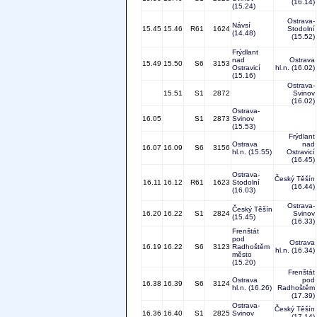
(16.14)
(15.24)
Ostrava-
Návsí
15.45
15.46
R61
1624
Stodolní
(14.48)
(15.52)
Frýdlant
nad
Ostrava
15.49
15.50
S6
3153
Ostravicí
hl.n.
(16.02)
(15.16)
Ostrava-
15.51
S1
2872
Svinov
(16.02)
Ostrava-
16.05
S1
2873
Svinov
(15.53)
Frýdlant
Ostrava
nad
16.07
16.09
S6
3156
hl.n.
(15.55)
Ostravicí
(16.45)
Ostrava-
Český Těšín
16.11
16.12
R61
1623
Stodolní
(16.44)
(16.03)
Ostrava-
Český Těšín
16.20
16.22
S1
2824
Svinov
(15.45)
(16.33)
Frenštát
pod
Ostrava
16.19
16.22
S6
3123
Radhoštěm
hl.n.
(16.34)
město
(15.20)
Frenštát
Ostrava
pod
16.38
16.39
S6
3124
hl.n.
(16.26)
Radhoštěm
(17.39)
Ostrava-
Český Těšín
16.36
16.40
S1
2825
Svinov
(17.14)