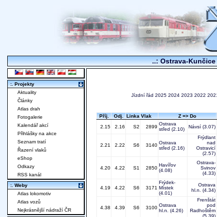
..: Ostrava-Kunčice 
:. Projekty
Aktuality
Jízdní řád
2025
2024
2023
2022
202
Články
Atlas drah
Příj.
Odj.
Linka
Vlak
Z => Do
Fotogalerie
Ostrava
Kalendář akcí
2.15
2.16
S2
2899
Návsí
(3.07)
střed
(2.10)
Přihlášky na akce
Frýdlant
Seznam tratí
Ostrava
nad
2.21
2.22
S6
3140
střed
(2.16)
Ostravicí
Řazení vlaků
(2.57)
eShop
Ostrava-
Havířov
Odkazy
4.20
4.22
S1
2850
Svinov
(4.08)
(4.33)
RSS kanál
Frýdek-
Ostrava
:. Weby
4.19
4.22
S6
3171
Místek
hl.n.
(4.34)
(4.01)
Atlas lokomotiv
Frenštát
Atlas vozů
Ostrava
pod
4.38
4.39
S6
3100
Nejkrásnější nádraží ČR
hl.n.
(4.26)
Radhoštěm
(5.39)