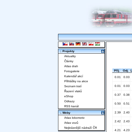
:. Projekty
Aktuality
Články
Atlas drah
Příj.
Odj.
Fotogalerie
Kalendář akcí
0.01
0.03
Přihlášky na akce
0.01
0.03
Seznam tratí
Řazení vlaků
0.37
0.38
eShop
Odkazy
0.50
0.51
RSS kanál
2.39
2.40
:. Weby
Atlas lokomotiv
2.42
2.43
Atlas vozů
Nejkrásnější nádraží ČR
4.21
4.23