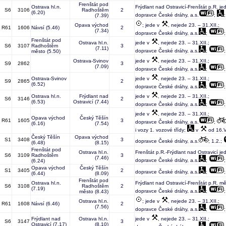
Frenštát pod
Ostrava hl.n.
Frýdlant nad Ostravicí-Frenštát p.R. je
S6
3106
Radhoštěm
2
(6.20)
dopravce České dráhy, a.s.
;
(7.39)
Opava východ
; jede v
, nejede 23. – 31.XII.;
R61
1606
Návsí
(5.46)
2
(7.34)
dopravce České dráhy, a.s.
;
Frenštát pod
Ostrava hl.n.
jede v
, nejede 23. – 31.XII.;
S6
3107
Radhoštěm
3
(7.11)
dopravce České dráhy, a.s.
;
město
(5.50)
Ostrava-Svinov
jede v
, nejede 23. – 31.XII.;
S9
2862
3
(7.09)
dopravce České dráhy, a.s.
;
Ostrava-Svinov
jede v
, nejede 23. – 31.XII.;
S9
2865
2
(6.52)
dopravce České dráhy, a.s.
;
Ostrava hl.n.
Frýdlant nad
jede v
, nejede 23. – 31.XII.;
S6
3146
2
(6.53)
Ostravicí
(7.44)
dopravce České dráhy, a.s.
;
jede v
, nejede 23. – 31.XII.;
Opava východ
Český Těšín
R61
1605
3
dopravce České dráhy, a.s.
;
(6.16)
(7.54)
i vozy 1. vozové třídy;
v
od 16.V
Český Těšín
Opava východ
S1
3408
3
dopravce České dráhy, a.s.
; 1.2.;
(6.48)
(8.15)
Frenštát pod
Ostrava hl.n.
Frenštát p.R.-Frýdlant nad Ostravicí je
S6
3109
Radhoštěm
3
(7.46)
dopravce České dráhy, a.s.
;
(6.24)
Opava východ
Český Těšín
S1
3405
2
dopravce České dráhy, a.s.
;
(6.44)
(8.09)
Frenštát pod
Ostrava hl.n.
Frýdlant nad Ostravicí-Frenštát p.R. m
S6
3108
Radhoštěm
2
(7.19)
dopravce České dráhy, a.s.
;
město
(8.43)
Ostrava hl.n.
; jede v
, nejede 23. – 31.XII.;
R61
1608
Návsí
(6.46)
2
(7.56)
dopravce České dráhy, a.s.
;
Frýdlant nad
Ostrava hl.n.
jede v
, nejede 23. – 31.XII.;
S6
3147
3
Ostravicí
(7.17)
(8.10)