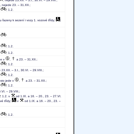
, nejede 23.XII. – 3.I., 30.VI. – 29.VIII.;
, nejede 23. – 31.XII.;
;
; 1.2.
u řazeny k sezení i vozy 1. vozové třídy;
;
;
;
; 1.2.
;
; 1.2.
de v
,
a 23. – 31.XII.;
;
; 1.2.
 23.XII. – 3.I., 30.VI. – 29.VIII.;
;
; 1.2.
ěsto jede v
,
a 23. – 31.XII.;
;
; 1.2.
.VI. – 29.VIII.;
; 1.2. v
od 1.IX. a 16. – 20., 23. – 27.VI.
vé třídy;
v
od 1.IX. a 16. – 20., 23. –
;
; 1.2.