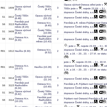
;
Opava východ-Ostrava střed jede v
Opava východ
Český Těšín
R61
1609
3
Těšín jede v
, nejede 23.XII. – 3.I., 
(8.25)
(9.47)
dopravce České dráhy, a.s.
;
Český Těšín
Opava východ
S1
3412
3
dopravce České dráhy, a.s.
;
(8.48)
(10.15)
Frenštát pod
Ostrava hl.n.
Frenštát p.R. město-Frýdlant nad Ostra
S6
3113
Radhoštěm
3
(9.40)
dopravce České dráhy, a.s.
;
město
(8.20)
Opava východ
Český Těšín
S1
3409
2
dopravce České dráhy, a.s.
;
(8.42)
(10.09)
Frenštát pod
Ostrava hl.n.
S6
3112
Radhoštěm
2
dopravce České dráhy, a.s.
;
(9.20)
město
(10.43)
; jede v
, nejede 23.XII. – 3.I., 30
Ostrava hl.n.
dopravce České dráhy, a.s.
v
od 
R61
1612
Havířov
(9.30)
2
(9.52)
1.IX. a 16. – 20., 23. – 27.VI. ve vlaku
jede v
, nejede 23.XII. – 3.I., 30.VI.
Ostrava hl.n.
dopravce České dráhy, a.s.
v
od 
R61
1611
Havířov
(10.28)
3
(10.07)
1.IX. a 16. – 20., 23. – 27.VI. ve vlaku
Český Těšín
Opava východ
S1
3414
3
dopravce České dráhy, a.s.
;
(9.48)
(11.14)
Frenštát pod
Ostrava hl.n.
Frenštát p.R.-Frýdlant nad Ostravicí je
S6
3115
Radhoštěm
3
(10.40)
dopravce České dráhy, a.s.
;
(9.24)
Opava východ
Český Těšín
S1
3411
2
dopravce České dráhy, a.s.
;
(9.42)
(11.09)
Frenštát pod
Ostrava hl.n.
Frýdlant nad Ostravicí-Frenštát p.R. je
S6
3114
Radhoštěm
2
(10.20)
dopravce České dráhy, a.s.
;
(11.39)