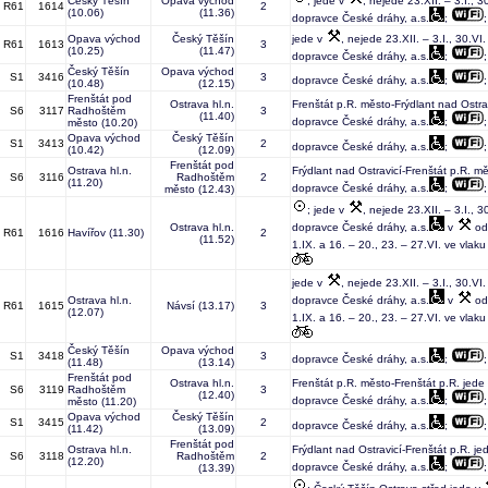
Český Těšín
Opava východ
; jede v
, nejede 23.XII. – 3.I., 30
R61
1614
2
(10.06)
(11.36)
dopravce České dráhy, a.s.
;
Opava východ
Český Těšín
jede v
, nejede 23.XII. – 3.I., 30.VI.
R61
1613
3
(10.25)
(11.47)
dopravce České dráhy, a.s.
;
Český Těšín
Opava východ
S1
3416
3
dopravce České dráhy, a.s.
;
(10.48)
(12.15)
Frenštát pod
Ostrava hl.n.
Frenštát p.R. město-Frýdlant nad Ostra
S6
3117
Radhoštěm
3
(11.40)
dopravce České dráhy, a.s.
;
město
(10.20)
Opava východ
Český Těšín
S1
3413
2
dopravce České dráhy, a.s.
;
(10.42)
(12.09)
Frenštát pod
Ostrava hl.n.
Frýdlant nad Ostravicí-Frenštát p.R. m
S6
3116
Radhoštěm
2
(11.20)
dopravce České dráhy, a.s.
;
město
(12.43)
; jede v
, nejede 23.XII. – 3.I., 30
Ostrava hl.n.
dopravce České dráhy, a.s.
v
od 
R61
1616
Havířov
(11.30)
2
(11.52)
1.IX. a 16. – 20., 23. – 27.VI. ve vlaku
jede v
, nejede 23.XII. – 3.I., 30.VI.
Ostrava hl.n.
dopravce České dráhy, a.s.
v
od 
R61
1615
Návsí
(13.17)
3
(12.07)
1.IX. a 16. – 20., 23. – 27.VI. ve vlaku
Český Těšín
Opava východ
S1
3418
3
dopravce České dráhy, a.s.
;
(11.48)
(13.14)
Frenštát pod
Ostrava hl.n.
Frenštát p.R. město-Frenštát p.R. jede
S6
3119
Radhoštěm
3
(12.40)
dopravce České dráhy, a.s.
;
město
(11.20)
Opava východ
Český Těšín
S1
3415
2
dopravce České dráhy, a.s.
;
(11.42)
(13.09)
Frenštát pod
Ostrava hl.n.
Frýdlant nad Ostravicí-Frenštát p.R. je
S6
3118
Radhoštěm
2
(12.20)
dopravce České dráhy, a.s.
;
(13.39)