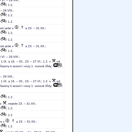
.VI. – 29.VIII.;
;
; 1.2.
 – 29.VIII.;
;
; 1.2.
;
; 1.2.
vicí jede v
,
a 23. – 31.XII.;
;
; 1.2.
;
; 1.2.
ěsto jede v
,
a 23. – 31.XII.;
;
; 1.2.
.VI. – 29.VIII.;
1.IX. a 16. – 20., 23. – 27.VI.; 1.2. v
od
 řazeny k sezení i vozy 1. vozové třídy;
;
 – 29.VIII.;
1.IX. a 16. – 20., 23. – 27.VI.; 1.2. v
od
 řazeny k sezení i vozy 1. vozové třídy;
;
;
; 1.2.
 v
, nejede 23. – 31.XII.;
;
; 1.2.
;
; 1.2.
de v
,
a 23. – 31.XII.;
;
; 1.2.