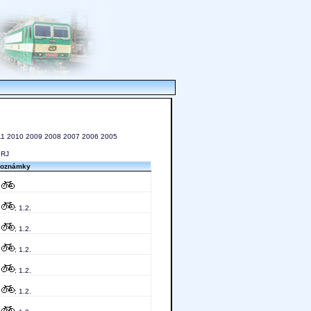
11
2010
2009
2008
2007
2006
2005
RJ
oznámky
;
;
; 1.2.
;
; 1.2.
;
; 1.2.
;
; 1.2.
;
; 1.2.