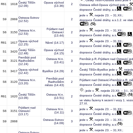
; Český Těšín-Ostrava střed jede v
Český Těšín
Opava východ
R61
1618
2
Ostrava střed-Opava východ jede v
(12.06)
(13.36)
dopravce České dráhy, a.s.
;
jede v
, nejede 23. – 31.XII.;
Ostrava-Svinov
S9
2869
2
dopravce České dráhy, a.s.1.2. ve vlak
(12.52)
;
Frýdlant nad
Ostrava hl.n.
jede v
, nejede 23. – 31.XII.;
S6
3150
Ostravicí
2
(12.53)
dopravce České dráhy, a.s.
;
(13.44)
Opava východ
jede v
, nejede 23. – 31.XII.;
R61
1617
Návsí
(14.17)
3
(12.25)
dopravce České dráhy, a.s.
;
Český Těšín
Opava východ
S1
3420
3
dopravce České dráhy, a.s.
;
(12.48)
(14.15)
Frenštát pod
Ostrava hl.n.
Frenštát p.R.-Frýdlant nad Ostravicí je
S6
3121
Radhoštěm
3
(13.41)
dopravce České dráhy, a.s.
;
(12.24)
Opava východ
Český Těšín-Bystřice jede v
, nejede
S1
3417
Bystřice
(14.29)
2
(12.42)
dopravce České dráhy, a.s.
;
Frenštát pod
Ostrava hl.n.
Frýdlant nad Ostravicí-Frenštát p.R. m
S6
3120
Radhoštěm
2
(13.20)
dopravce České dráhy, a.s.
;
město
(14.43)
; jede v
, nejede 23.XII. – 3.I., 30
Český Těšín
Ostrava hl.n.
dopravce České dráhy, a.s.
;
R61
1620
2
(13.06)
(13.51)
ve vlaku řazeny k sezení i vozy 1. vozo
27.VI.
Frýdlant nad
Ostrava hl.n.
jede v
, nejede 23. – 31.XII.;
S6
3151
Ostravicí
3
(14.11)
dopravce České dráhy, a.s.
;
(13.17)
Ostrava-Svinov
jede v
, nejede 23. – 31.XII.;
S9
2868
3
(14.09)
dopravce České dráhy, a.s.
jede v
, nejede 23. – 31.XII.;
Ostrava-Svinov