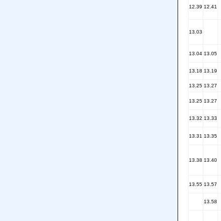
12.39
12.41
13.03
13.04
13.05
13.18
13.19
13.25
13.27
13.25
13.27
13.32
13.33
13.31
13.35
13.38
13.40
13.55
13.57
13.58