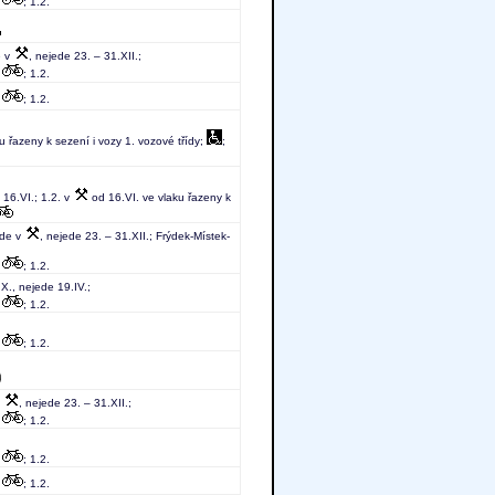
;
; 1.2.
e v
, nejede 23. – 31.XII.;
;
; 1.2.
;
; 1.2.
u řazeny k sezení i vozy 1. vozové třídy;
;
16.VI.; 1.2. v
od 16.VI. ve vlaku řazeny k
ede v
, nejede 23. – 31.XII.; Frýdek-Místek-
;
; 1.2.
.X., nejede 19.IV.;
;
; 1.2.
;
; 1.2.
v
, nejede 23. – 31.XII.;
;
; 1.2.
;
; 1.2.
;
; 1.2.