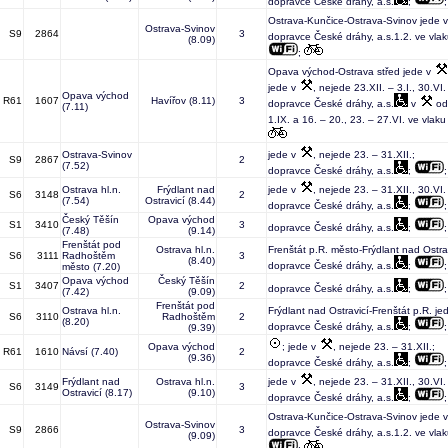
dopravce České dráhy, a.s.
;
Ostrava-Kunčice-Ostrava-Svinov jede 
Ostrava-Svinov
S9
2864
3
dopravce České dráhy, a.s.1.2. ve vlak
(8.09)
;
Opava východ-Ostrava střed jede v
jede v
, nejede 23.XII. – 3.I., 30.VI.
Opava východ
R61
1607
Havířov
(8.11)
3
dopravce České dráhy, a.s.
v
od 
(7.11)
1.IX. a 16. – 20., 23. – 27.VI. ve vlaku
Ostrava-Svinov
jede v
, nejede 23. – 31.XII.;
S9
2867
2
(7.52)
dopravce České dráhy, a.s.
;
Ostrava hl.n.
Frýdlant nad
jede v
, nejede 23. – 31.XII., 30.VI. 
S6
3148
2
(7.54)
Ostravicí
(8.44)
dopravce České dráhy, a.s.
;
Český Těšín
Opava východ
S1
3410
3
dopravce České dráhy, a.s.
;
(7.48)
(9.14)
Frenštát pod
Ostrava hl.n.
Frenštát p.R. město-Frýdlant nad Ostra
S6
3111
Radhoštěm
3
(8.40)
dopravce České dráhy, a.s.
;
město
(7.20)
Opava východ
Český Těšín
S1
3407
2
dopravce České dráhy, a.s.
;
(7.42)
(9.09)
Frenštát pod
Ostrava hl.n.
Frýdlant nad Ostravicí-Frenštát p.R. je
S6
3110
Radhoštěm
2
(8.20)
dopravce České dráhy, a.s.
;
(9.39)
Opava východ
; jede v
, nejede 23. – 31.XII.;
R61
1610
Návsí
(7.40)
2
(9.36)
dopravce České dráhy, a.s.
;
Frýdlant nad
Ostrava hl.n.
jede v
, nejede 23. – 31.XII., 30.VI. 
S6
3149
3
Ostravicí
(8.17)
(9.10)
dopravce České dráhy, a.s.
;
Ostrava-Kunčice-Ostrava-Svinov jede 
Ostrava-Svinov
S9
2866
3
dopravce České dráhy, a.s.1.2. ve vlak
(9.09)