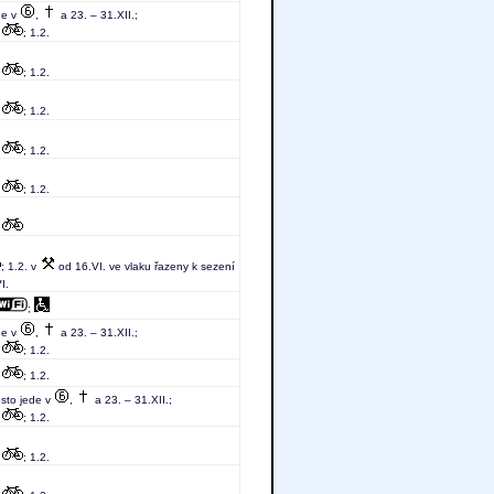
de v
,
a 23. – 31.XII.;
;
; 1.2.
;
; 1.2.
;
; 1.2.
;
; 1.2.
;
; 1.2.
;
; 1.2. v
od 16.VI. ve vlaku řazeny k sezení
I.
;
de v
,
a 23. – 31.XII.;
;
; 1.2.
;
; 1.2.
ěsto jede v
,
a 23. – 31.XII.;
;
; 1.2.
;
; 1.2.