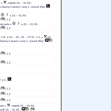
e v
, nejede 23. – 31.XII.;
u řazeny k sezení i vozy 1. vozové třídy;
;
v
,
a 23. – 31.XII.;
;
; 1.2.
ěsto jede v
,
a 23. – 31.XII.;
;
; 1.2.
1.IX. a 16. – 20., 23. – 27.VI.; 1.2. v
od
 řazeny k sezení i vozy 1. vozové třídy;
;
;
; 1.2.
;
; 1.2.
; 1.2.;
;
; 1.2.
;
; 1.2.
;
; 1.2.
jede v
, nejede 23. – 31.XII.;
romě 23. – 31.XII.;
;