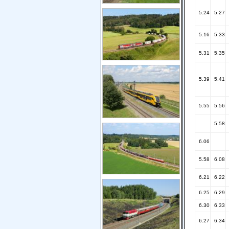
5.24
5.27
5.16
5.33
5.31
5.35
5.39
5.41
5.55
5.56
5.58
6.06
5.58
6.08
6.21
6.22
6.25
6.29
6.30
6.33
6.27
6.34