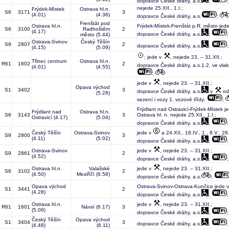
dopravce České dráhy, a.s.
;
nejede 25.XII., 1.I.;
Frýdek-Místek
Ostrava hl.n.
S6
3171
3
(4.01)
(4.36)
dopravce České dráhy, a.s.
;
Frenštát pod
Ostrava hl.n.
Frýdek-Místek-Frenštát p.R. město jed
S6
3100
Radhoštěm
2
(4.17)
dopravce České dráhy, a.s.
;
město
(5.44)
Ostrava-Svinov
Český Těšín
S9
2807
2
dopravce České dráhy, a.s.
;
(4.15)
(5.09)
; jede v
, nejede 23. – 31.XII.;
Třinec centrum
Ostrava hl.n.
R61
1602
2
dopravce České dráhy, a.s.1.2. ve vlak
(4.01)
(4.55)
;
jede v
, nejede 23. – 31.XII.;
Opava východ
S1
3402
3
dopravce České dráhy, a.s.
v
od 
(5.28)
sezení i vozy 1. vozové třídy;
;
Frýdlant nad Ostravicí-Frýdek-Místek j
Frýdlant nad
Ostrava hl.n.
S6
3143
3
Ostrava hl. n. nejede 25.XII., 1.I.;
Ostravicí
(4.17)
(5.04)
dopravce České dráhy, a.s.
;
Český Těšín
Ostrava-Svinov
jede v
a 24.XII., 18.IV., 1., 8.V., 28
S9
2800
3
(4.11)
(5.02)
dopravce České dráhy, a.s.
;
Ostrava-Svinov
jede v
, nejede 23. – 31.XII.;
S9
2861
2
(4.52)
dopravce České dráhy, a.s.
;
Ostrava hl.n.
Valašské
jede v
, nejede 23. – 31.XII.;
S6
3102
2
(4.50)
Meziříčí
(6.58)
dopravce České dráhy, a.s.
;
Opava východ
Ostrava-Svinov-Ostrava-Kunčice jede 
S1
3441
2
(4.28)
dopravce České dráhy, a.s.
;
Ostrava hl.n.
jede v
, nejede 23. – 31.XII.;
R61
1601
Návsí
(6.17)
3
(5.09)
dopravce České dráhy, a.s.
;
Český Těšín
Opava východ
S1
3404
3
dopravce České dráhy, a.s.
;
(4.48)
(6.11)