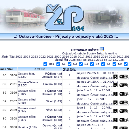
..: Ostrava-Kunčice - Příjezdy a odjezdy vlaků 2025 :..
Ostrava-Kunčice
Odjezdová tabule Správy železnic on-line
Jízdní řád
2025
2024
2023
2022
2021
2020
2019
2018
2017
2016
2015
2014
2013
2012
20
Jízdní řád 2025 platí od 15.12.2024 do 13.12.2025.
R61
S1
S3
S4
S5
S6
S9
Linka
Vlak
Z => Do
Nást./Kol.
P
nejede 24./25.XII., 31.XII./1.I.;
Ostrava hl.n.
Frýdlant nad
S6
3160
2
(23.50)
Ostravicí
(0.37)
dopravce České dráhy, a.s.
;
nejede 24./25.XII., 31.XII./1.I.;
Ostrava-Svinov
S9
2851
Havířov
(0.16)
2
(23.50)
dopravce České dráhy, a.s.
;
jede 3. – 6., 17. – 20.VII.;
Ostrava střed
Frýdlant nad
S6
3166
2
(0.32)
Ostravicí
(1.13)
dopravce České dráhy, a.s.
;
jede 3., 17. – 20.VII.;
Ostrava střed
S9
2887
Návsí
(1.43)
3
(0.45)
dopravce České dráhy, a.s.
;
jede 3. – 6., 17. – 20.VII.;
Ostrava střed
S9
2889
Návsí
(3.33)
3
(2.34)
dopravce České dráhy, a.s.
;
jede 3. – 6., 17. – 20.VII.;
Ostrava střed
Frýdlant nad
S6
3168
2
(2.37)
Ostravicí
(3.18)
dopravce České dráhy, a.s.
;
nejede 25.XII., 1.I.;
Opava východ
S1
3400
Havířov
(4.10)
3
(5.12)