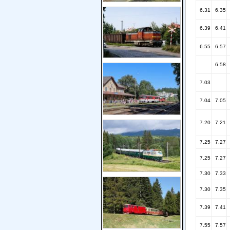
6.31
6.35
6.39
6.41
6.55
6.57
6.58
7.03
7.04
7.05
7.20
7.21
7.25
7.27
7.25
7.27
7.30
7.33
7.30
7.35
7.39
7.41
7.55
7.57