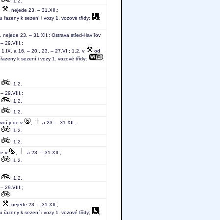
;
; 1.2.
v
, nejede 23. – 31.XII.;
u řazeny k sezení i vozy 1. vozové třídy;
;
, nejede 23. – 31.XII.; Ostrava střed-Havířov
 – 29.VIII.;
1.IX. a 16. – 20., 23. – 27.VI.; 1.2. v
od
 řazeny k sezení i vozy 1. vozové třídy;
;
;
; 1.2.
– 29.VIII.;
;
; 1.2.
;
; 1.2.
vicí jede v
,
a 23. – 31.XII.;
;
; 1.2.
;
; 1.2.
de v
,
a 23. – 31.XII.;
;
; 1.2.
;
; 1.2.
– 29.VIII.;
;
v
, nejede 23. – 31.XII.;
u řazeny k sezení i vozy 1. vozové třídy;
;