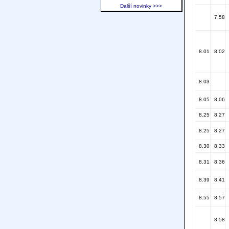
Další novinky >>>
7.58
8.01
8.02
8.03
8.05
8.06
8.25
8.27
8.25
8.27
8.30
8.33
8.31
8.36
8.39
8.41
8.55
8.57
8.58