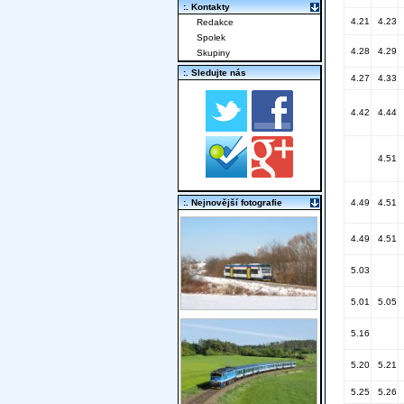
:. Kontakty
4.21
4.23
Redakce
Spolek
4.28
4.29
Skupiny
:. Sledujte nás
4.27
4.33
4.42
4.44
4.51
:. Nejnovější fotografie
4.49
4.51
4.49
4.51
5.03
5.01
5.05
5.16
5.20
5.21
5.25
5.26