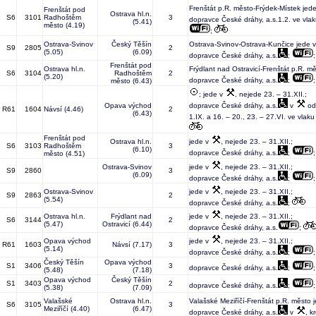
Frenštát p.R. město-Frýdek-Místek jed
Frenštát pod
Ostrava hl.n.
S6
3101
Radhoštěm
3
dopravce České dráhy, a.s.1.2. ve vlak
(5.41)
město
(4.19)
;
Ostrava-Svinov
Český Těšín
Ostrava-Svinov-Ostrava-Kunčice jede 
S9
2805
2
(5.05)
(6.09)
dopravce České dráhy, a.s.
;
Frenštát pod
Ostrava hl.n.
Frýdlant nad Ostravicí-Frenštát p.R. m
S6
3104
Radhoštěm
2
(5.20)
dopravce České dráhy, a.s.
;
město
(6.43)
; jede v
, nejede 23. – 31.XII.;
Opava východ
dopravce České dráhy, a.s.
v
od 
R61
1604
Návsí
(4.46)
2
(6.43)
1.IX. a 16. – 20., 23. – 27.VI. ve vlaku
Frenštát pod
Ostrava hl.n.
jede v
, nejede 23. – 31.XII.;
S6
3103
Radhoštěm
3
(6.10)
dopravce České dráhy, a.s.
;
město
(4.51)
Ostrava-Svinov
jede v
, nejede 23. – 31.XII.;
S9
2860
3
(6.09)
dopravce České dráhy, a.s.
;
Ostrava-Svinov
jede v
, nejede 23. – 31.XII.;
S9
2863
2
(5.54)
dopravce České dráhy, a.s.
;
Ostrava hl.n.
Frýdlant nad
jede v
, nejede 23. – 31.XII.;
S6
3144
2
(5.47)
Ostravicí
(6.44)
dopravce České dráhy, a.s.
;
Opava východ
jede v
, nejede 23. – 31.XII.;
R61
1603
Návsí
(7.17)
3
(5.14)
dopravce České dráhy, a.s.
;
Český Těšín
Opava východ
S1
3406
3
dopravce České dráhy, a.s.
;
(5.48)
(7.18)
Opava východ
Český Těšín
S1
3403
2
dopravce České dráhy, a.s.
;
(5.38)
(7.09)
Valašské
Ostrava hl.n.
Valašské Meziříčí-Frenštát p.R. město 
S6
3105
3
Meziříčí
(4.40)
(6.47)
dopravce České dráhy, a.s.
v
, k