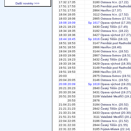
17:32
17:35
3180
Ostrava hl.n.
(17.22)
Další novinky >>>
17:51
17:53
3145
Frenštát pod Radhoš
17:51
17:53
2864
Havířov
(17.37)
18:04
18:05
3112
Ostrava hl.n.
(17.52)
18:03
18:06
2865
Ostrava-Svinov
(17.51
18:08
18:09
Sp 1617
Opava východ
(17.20)
18:21
18:23
3430
Český Těšín
(17.45)
18:34
18:35
3182
Ostrava hl.n.
(18.22)
18:33
18:36
3427
Opava východ
(17.27)
18:44
18:45
Sp 1616
Český Těšín
(18.12)
18:51
18:53
3147
Frenštát pod Radhoš
18:51
18:53
2866
Havířov
(18.40)
19:04
19:05
3144
Ostrava hl.n.
(18.52)
19:03
19:06
2867
Ostrava-Svinov
(18.51
19:21
19:23
3432
Český Těšín
(18.45)
19:33
19:34
3429
Opava východ
(18.30)
19:51
19:53
3149
Frenštát pod Radhoš
19:51
19:53
2868
Havířov
(19.37)
20:03
2875
Ostrava-Svinov
(19.51
20:04
20:05
3146
Ostrava hl.n.
(19.52)
20:08
20:09
Sp 1619
Opava východ
(19.20)
20:21
20:23
2840
Český Těšín
(19.45)
20:33
20:34
3431
Opava východ
(19.27)
20:51
20:53
3109
Valašské Meziříčí
(19.
20:53
2876
21:04
21:05
3184
Ostrava hl.n.
(20.52)
21:21
21:23
2842
Český Těšín
(20.45)
21:33
21:34
3433
Opava východ
(20.30)
21:51
21:53
3111
Valašské Meziříčí
(20.
22:04
22:05
3186
Ostrava hl.n.
(21.52)
22:31
22:33
2844
Český Těšín
(21.55)
22:31
22:35
3185
Frýdek-Místek
(22.14)