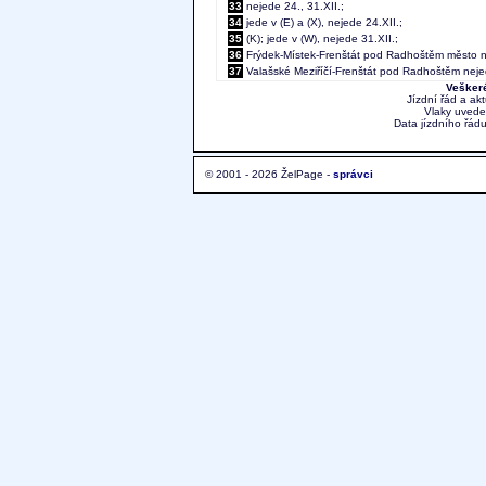
33
nejede 24., 31.XII.;
34
jede v (E) a (X), nejede 24.XII.;
35
(K); jede v (W), nejede 31.XII.;
36
Frýdek-Místek-Frenštát pod Radhoštěm město ne
37
Valašské Meziříčí-Frenštát pod Radhoštěm nejed
Veškeré
Jízdní řád a ak
Vlaky uvede
Data jízdního řádu
© 2001 - 2026 ŽelPage -
správci