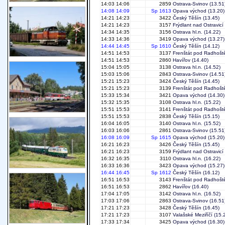
14:03
14:06
2859
Ostrava-Svinov
(13.51
14:08
14:09
Sp 1613
Opava východ
(13.20)
14:21
14:23
3422
Český Těšín
(13.45)
14:21
14:23
3157
Frýdlant nad Ostravicí
14:34
14:35
3156
Ostrava hl.n.
(14.22)
14:33
14:36
3419
Opava východ
(13.27)
14:44
14:45
Sp 1610
Český Těšín
(14.12)
14:51
14:53
3137
Frenštát pod Radhoš
14:51
14:53
2860
Havířov
(14.40)
15:04
15:05
3138
Ostrava hl.n.
(14.52)
15:03
15:06
2843
Ostrava-Svinov
(14.51
15:21
15:23
3424
Český Těšín
(14.45)
15:21
15:23
3139
Frenštát pod Radhoš
15:33
15:34
3421
Opava východ
(14.30)
15:32
15:35
3108
Ostrava hl.n.
(15.22)
15:51
15:53
3141
Frenštát pod Radhoš
15:51
15:53
2838
Český Těšín
(15.15)
16:04
16:05
3140
Ostrava hl.n.
(15.52)
16:03
16:06
2861
Ostrava-Svinov
(15.51
16:08
16:09
Sp 1615
Opava východ
(15.20)
16:21
16:23
3426
Český Těšín
(15.45)
16:21
16:23
3159
Frýdlant nad Ostravicí
16:32
16:35
3110
Ostrava hl.n.
(16.22)
16:33
16:36
3423
Opava východ
(15.27)
16:44
16:45
Sp 1612
Český Těšín
(16.12)
16:51
16:53
3143
Frenštát pod Radhoš
16:51
16:53
2862
Havířov
(16.40)
17:04
17:05
3142
Ostrava hl.n.
(16.52)
17:03
17:06
2863
Ostrava-Svinov
(16.51
17:21
17:23
3428
Český Těšín
(16.45)
17:21
17:23
3107
Valašské Meziříčí
(15.
17:33
17:34
3425
Opava východ
(16.30)