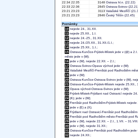
22:34
22:35
3148
Ostrava hl.n.
(22.22)
22:33
22:36
2845
Ostrava-Svinov
(22.21
23:21
23:23
3113
Valašské Meziříčí
(21.
23:21
23:23
2846
Český Těšín
(22.45)
Poznámky
10
nejede 24., 31.XII.
11
nejede 25.XII., 1.I.
12
nejede 24.-25., 31.XII.
13
nejede 24./25.XII., 31.XII./1.I.;
14
nejede 25.XII., 1.I.;
15
Ostrava-Kunčice-Frýdek-Místek jede v (@) a 2.I., 
město jede v (W);
16
jede v (W), nejede 22.XII. – 2.I.;
17
Ostrava-Svinov-Opava východ jede v (W);
18
Valašské Meziříčí-Frenštát pod Radhoštěm město
19
jede v (W);
20
Ostrava-Kunčice-Ostrava-Svinov jede v (W), neje
21
Ostrava-Kunčice-Frýdek-Místek nejede 25.XII., 1
22
Opava východ-Ostrava-Svinov jede v (W);
23
Frýdek-Místek-Frýdlant nad Ostravicí nejede 24.
24
(K); jede v (W);
25
Frenštát pod Radhoštěm-Frýdek-Místek nejede 25
26
jede v (E) a (X);
27
Frýdlant nad Ostravicí-Frenštát pod Radhoštěm j
28
Frenštát pod Radhoštěm město-Frenštát pod Radhoš
29
jede v (W), nejede 22.XII. – 2.I., 1.VII. – 31.VIII.
30
jede v (W), nejede 31.XII.;
31
Ostrava-Kunčice-Frenštát pod Radhoštěm jede v 
32
nejede 24.XII.;