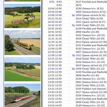
9:51
9:53
3127
Frenštát pod Radhoš
9:53
2872
10:04
10:05
3130
Ostrava hl.n.
(9.52)
10:03
10:06
2855
Ostrava-Svinov
(9.51)
10:08
10:09
Sp 1609
Opava východ
(9.20)
10:21
10:23
3414
Český Těšín
(9.45)
10:33
10:34
3411
Opava východ
(9.27)
10:44
10:45
Sp 1606
Český Těšín
(10.12)
10:51
10:53
3129
Frenštát pod Radhoš
10:51
10:53
2856
Havířov
(10.40)
11:04
11:05
3102
Ostrava hl.n.
(10.52)
11:21
11:23
3416
Český Těšín
(10.45)
11:33
11:34
3413
Opava východ
(10.30)
11:51
11:53
3131
Frenštát pod Radhoš
12:04
12:05
3132
Ostrava hl.n.
(11.52)
12:03
12:06
2857
Ostrava-Svinov
(11.51
12:08
12:09
Sp 1611
Opava východ
(11.20)
12:21
12:23
3418
Český Těšín
(11.45)
12:32
12:35
3154
Ostrava hl.n.
(12.22)
12:33
12:36
3415
Opava východ
(11.27)
12:44
12:45
Sp 1608
Český Těšín
(12.12)
12:51
12:53
3133
Frenštát pod Radhoš
12:51
12:53
2858
Havířov
(12.40)
13:04
13:05
3134
Ostrava hl.n.
(12.52)
13:03
13:06
2841
Ostrava-Svinov
(12.51
13:21
13:23
3420
Český Těšín
(12.45)
13:21
13:23
3155
Frýdlant nad Ostravicí
13:33
13:34
3417
Opava východ
(12.30)
13:32
13:35
3104
Ostrava hl.n.
(13.22)
13:51
13:53
3135
Frenštát pod Radhoš
13:51
13:53
2836
Český Těšín
(13.15)
14:04
14:05
3136
Ostrava hl.n.
(13.52)