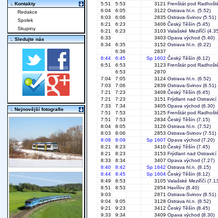
:. Kontakty
5:51
5:53
3121
Frenštát pod Radhoš
6:04
6:05
3122
Ostrava hl.n.
(5.52)
Redakce
6:03
6:06
2835
Ostrava-Svinov
(5.51)
Spolek
6:21
6:23
3406
Český Těšín
(5.45)
Skupiny
6:21
6:23
3103
Valašské Meziříčí
(4.35
6:33
3403
Opava východ
(5.40)
:. Sledujte nás
6:34
6:35
3152
Ostrava hl.n.
(6.22)
6:36
2837
6:44
6:45
Sp 1602
Český Těšín
(6.12)
6:51
6:53
3123
Frenštát pod Radhoš
6:53
2870
7:04
7:05
3124
Ostrava hl.n.
(6.52)
7:03
7:06
2839
Ostrava-Svinov
(6.51)
7:21
7:23
3408
Český Těšín
(6.45)
7:21
7:23
3151
Frýdlant nad Ostravicí
7:33
7:34
3405
Opava východ
(6.30)
:. Nejnovější fotografie
7:51
7:53
3125
Frenštát pod Radhoš
7:51
7:53
2834
Český Těšín
(7.15)
8:04
8:05
3126
Ostrava hl.n.
(7.52)
8:03
8:06
2853
Ostrava-Svinov
(7.51)
8:08
8:09
Sp 1607
Opava východ
(7.20)
8:21
8:23
3410
Český Těšín
(7.45)
8:21
8:23
3153
Frýdlant nad Ostravicí
8:33
8:34
3407
Opava východ
(7.27)
8:40
8:42
Sp 1642
Ostrava hl.n.
(8.15)
8:44
8:45
Sp 1604
Český Těšín
(8.12)
8:49
8:53
3105
Valašské Meziříčí
(7.13
8:51
8:53
2854
Havířov
(8.40)
9:03
2871
Ostrava-Svinov
(8.51)
9:04
9:05
3128
Ostrava hl.n.
(8.52)
9:21
9:23
3412
Český Těšín
(8.45)
9:33
9:34
3409
Opava východ
(8.30)