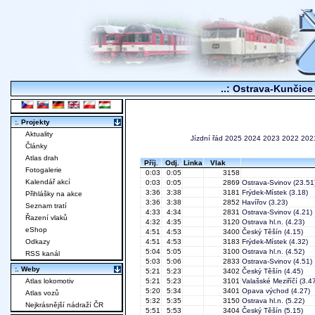
..: Ostrava-Kunčice 
:. Projekty
Aktuality
Jízdní řád
2025
2024
2023
2022
202
Články
Atlas drah
Příj.
Odj.
Linka
Vlak
Fotogalerie
0:03
0:05
3158
Kalendář akcí
0:03
0:05
2869
Ostrava-Svinov
(23.51
3:36
3:38
3181
Frýdek-Místek
(3.18)
Přihlášky na akce
3:36
3:38
2852
Havířov
(3.23)
Seznam tratí
4:33
4:34
2831
Ostrava-Svinov
(4.21)
Řazení vlaků
4:32
4:35
3120
Ostrava hl.n.
(4.23)
eShop
4:51
4:53
3400
Český Těšín
(4.15)
Odkazy
4:51
4:53
3183
Frýdek-Místek
(4.32)
5:04
5:05
3100
Ostrava hl.n.
(4.52)
RSS kanál
5:03
5:06
2833
Ostrava-Svinov
(4.51)
:. Weby
5:21
5:23
3402
Český Těšín
(4.45)
Atlas lokomotiv
5:21
5:23
3101
Valašské Meziříčí
(3.47
5:20
5:34
3401
Opava východ
(4.27)
Atlas vozů
5:32
5:35
3150
Ostrava hl.n.
(5.22)
Nejkrásnější nádraží ČR
5:51
5:53
3404
Český Těšín
(5.15)