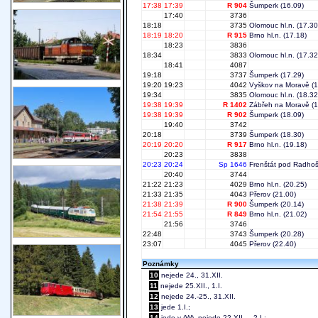
17:38
17:39
R 904
Šumperk
(16.09)
17:40
3736
18:18
3735
Olomouc hl.n.
(17.30
18:19
18:20
R 915
Brno hl.n.
(17.18)
18:23
3836
18:34
3833
Olomouc hl.n.
(17.32
18:41
4087
19:18
3737
Šumperk
(17.29)
19:20
19:23
4042
Vyškov na Moravě
(1
19:34
3835
Olomouc hl.n.
(18.32
19:38
19:39
R 1402
Zábřeh na Moravě
(1
19:38
19:39
R 902
Šumperk
(18.09)
19:40
3742
20:18
3739
Šumperk
(18.30)
20:19
20:20
R 917
Brno hl.n.
(19.18)
20:23
3838
20:23
20:24
Sp 1646
Frenštát pod Radho
20:40
3744
21:22
21:23
4029
Brno hl.n.
(20.25)
21:33
21:35
4043
Přerov
(21.00)
21:38
21:39
R 900
Šumperk
(20.14)
21:54
21:55
R 849
Brno hl.n.
(21.02)
21:56
3746
22:48
3743
Šumperk
(20.28)
23:07
4045
Přerov
(22.40)
Poznámky
10
nejede 24., 31.XII.
11
nejede 25.XII., 1.I.
12
nejede 24.-25., 31.XII.
13
jede 1.I.;
14
jede v (W), nejede 22.XII. – 2.I.;