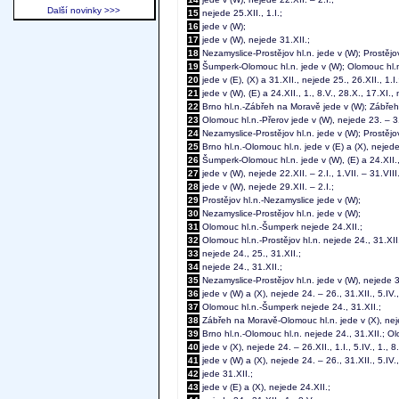
Další novinky >>>
15
nejede 25.XII., 1.I.;
16
jede v (W);
17
jede v (W), nejede 31.XII.;
18
Nezamyslice-Prostějov hl.n. jede v (W); Prostějov 
19
Šumperk-Olomouc hl.n. jede v (W); Olomouc hl.n.-
20
jede v (E), (X) a 31.XII., nejede 25., 26.XII., 1.I.
21
jede v (W), (E) a 24.XII., 1., 8.V., 28.X., 17.XI., 
22
Brno hl.n.-Zábřeh na Moravě jede v (W); Zábřeh
23
Olomouc hl.n.-Přerov jede v (W), nejede 23. – 31
24
Nezamyslice-Prostějov hl.n. jede v (W); Prostějov
25
Brno hl.n.-Olomouc hl.n. jede v (E) a (X), nejede 
26
Šumperk-Olomouc hl.n. jede v (W), (E) a 24.XII., 1
27
jede v (W), nejede 22.XII. – 2.I., 1.VII. – 31.VIII.
28
jede v (W), nejede 29.XII. – 2.I.;
29
Prostějov hl.n.-Nezamyslice jede v (W);
30
Nezamyslice-Prostějov hl.n. jede v (W);
31
Olomouc hl.n.-Šumperk nejede 24.XII.;
32
Olomouc hl.n.-Prostějov hl.n. nejede 24., 31.XII.
33
nejede 24., 25., 31.XII.;
34
nejede 24., 31.XII.;
35
Nezamyslice-Prostějov hl.n. jede v (W), nejede 3
36
jede v (W) a (X), nejede 24. – 26., 31.XII., 5.IV., 
37
Olomouc hl.n.-Šumperk nejede 24., 31.XII.;
38
Zábřeh na Moravě-Olomouc hl.n. jede v (X), nejede
39
Brno hl.n.-Olomouc hl.n. nejede 24., 31.XII.; Olom
40
jede v (X), nejede 24. – 26.XII., 1.I., 5.IV., 1., 8.
41
jede v (W) a (X), nejede 24. – 26., 31.XII., 5.IV.,
42
jede 31.XII.;
43
jede v (E) a (X), nejede 24.XII.;