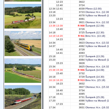
12:23
3822
12:40
3724
12:34
12:41
4039
Přerov
(12.00)
13:18
3723
Olomouc hl.n.
(12.30
13:20
4078
Vyškov na Moravě
(1
13:23
4081
13:34
3821
Olomouc hl.n.
(12.32
13:38
13:39
R 908
Šumperk
(12.09)
13:40
3726
14:18
3725
Šumperk
(12.30)
14:19
14:20
R 911
Brno hl.n.
(13.18)
14:23
3826
14:34
3823
Olomouc hl.n.
(13.32
14:37
4082
Vyškov na Moravě
(1
14:40
3728
14:41
4083
15:18
3727
Šumperk
(13.29)
15:20
4084
Vyškov na Moravě
(1
15:23
3828
15:34
3825
Olomouc hl.n.
(14.32
15:38
15:39
R 906
Šumperk
(14.09)
15:40
3732
16:18
3729
Šumperk
(14.30)
16:19
16:20
R 913
Brno hl.n.
(15.18)
16:23
3832
16:34
3827
Olomouc hl.n.
(15.32
16:40
3734
16:41
4085
17:18
3731
Šumperk
(15.28)
17:20
4086
Vyškov na Moravě
(1
17:23
3834
17:34
3831
Olomouc hl.n.
(16.32