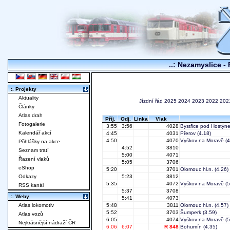
..: Nezamyslice - 
:. Projekty
Aktuality
Jízdní řád
2025
2024
2023
2022
202
Články
Atlas drah
Příj.
Odj.
Linka
Vlak
Fotogalerie
3:55
3:56
4028
Bystřice pod Hostýn
Kalendář akcí
4:45
4031
Přerov
(4.18)
4:50
4070
Vyškov na Moravě
(4
Přihlášky na akce
4:52
3810
Seznam tratí
5:00
4071
Řazení vlaků
5:05
3706
eShop
5:20
3701
Olomouc hl.n.
(4.26)
Odkazy
5:23
3812
5:35
4072
Vyškov na Moravě
(5
RSS kanál
5:37
3708
:. Weby
5:41
4073
Atlas lokomotiv
5:48
3811
Olomouc hl.n.
(4.57)
5:52
3703
Šumperk
(3.59)
Atlas vozů
6:05
4074
Vyškov na Moravě
(5
Nejkrásnější nádraží ČR
6:06
6:07
R 848
Bohumín
(4.35)