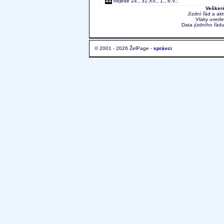
44
nejede 24., 31.XII., 1., 8.V.;
Veškeré
Jízdní řád a ak
Vlaky uvede
Data jízdního řádu
© 2001 - 2026 ŽelPage -
správci