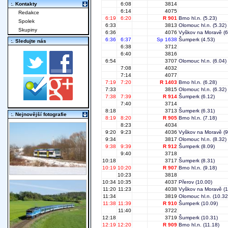
:. Kontakty
6:08
3814
6:14
4075
Redakce
6:19
6:20
R 901
Brno hl.n.
(5.23)
Spolek
6:33
3813
Olomouc hl.n.
(5.32)
Skupiny
6:36
4076
Vyškov na Moravě
(6
6:36
6:37
Sp 1638
Šumperk
(4.53)
:. Sledujte nás
6:38
3712
6:40
3816
6:54
3707
Olomouc hl.n.
(6.04)
7:08
4032
7:14
4077
7:19
7:20
R 1403
Brno hl.n.
(6.28)
7:33
3815
Olomouc hl.n.
(6.32)
7:38
7:39
R 914
Šumperk
(6.12)
7:40
3714
8:18
3713
Šumperk
(6.31)
:. Nejnovější fotografie
8:19
8:20
R 905
Brno hl.n.
(7.18)
8:23
4034
9:20
9:23
4036
Vyškov na Moravě
(9
9:34
3817
Olomouc hl.n.
(8.32)
9:38
9:39
R 912
Šumperk
(8.09)
9:40
3718
10:18
3717
Šumperk
(8.31)
10:19
10:20
R 907
Brno hl.n.
(9.18)
10:23
3818
10:34
10:35
4037
Přerov
(10.00)
11:20
11:23
4038
Vyškov na Moravě
(1
11:34
3819
Olomouc hl.n.
(10.32
11:38
11:39
R 910
Šumperk
(10.09)
11:40
3722
12:18
3719
Šumperk
(10.31)
12:19
12:20
R 909
Brno hl.n.
(11.18)