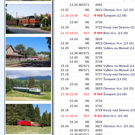
13.20
M2/S71
4081
13.32
M2
3821
Olomouc hl.n.
(12.33)
13.38
13.39
R12
R 908
Šumperk
(12.09)
13.40
M1
3726
14.18
M1
3725
Kouty nad Desnou
(11
14.15
14.20
R12
R 909
Brno hl.n.
(13.18)
14.24
M2
3826
14.34
M2
3823
Olomouc hl.n.
(13.34)
14.35
M2/S71
4082
Vyškov na Moravě
(14
14.38
M2/S71
4083
14.40
M1
3728
14.40
M1
3728
15.16
M2/S71
4084
Vyškov na Moravě
(14
15.16
M2/S71
4084
Vyškov na Moravě
(14
15.18
M1
3727
Kouty nad Desnou
(12
15.18
M1
3727
Šumperk
(13.29)
15.24
M2
3828
15.34
M2
3825
Olomouc hl.n.
(14.33)
15.38
15.39
R12
R 906
Šumperk
(14.09)
15.40
M1
3732
15.40
M1
3732
16.18
M1
3729
Kouty nad Desnou
(13
16.15
16.20
R12
R 911
Brno hl.n.
(15.18)
16.24
M2
3832
16.34
M2
3827
Olomouc hl.n.
(15.34)
16.38
M2/S71
4085
16.38
M2/S71
4085