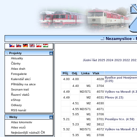
..: Nezamyslice - 
:. Projekty
Aktuality
Jízdní řád
2025
2024
2023
2022
202
Články
Atlas drah
Příj.
Odj.
Linka
Vlak
Fotogalerie
Bystřice pod Hostýne
Kalendář akcí
4.00
4.00
4028
(3.05)
Přihlášky na akce
4.40
M1
3704
Seznam tratí
4.49
M2/S71
4070
Vyškov na Moravě
(4.3
Řazení vlaků
4.49
M2
4031
Přerov
(4.15)
eShop
4.51
M2
4030
Odkazy
4.55
M2/S71
4071
RSS kanál
5.05
M1
3706
:. Weby
5.21
M1
3701
Prostějov hl.n.
(4.59)
Atlas lokomotiv
5.23
M2
3812
Atlas vozů
5.32
M2/S71
4072
Vyškov na Moravě
(5.1
Nejkrásnější nádraží ČR
5.35
M1
3708