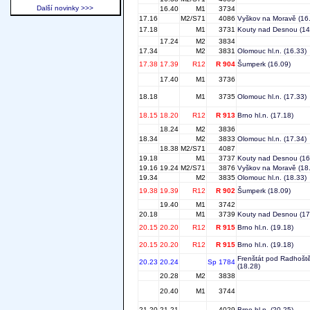
Další novinky >>>
16.40
M1
3734
17.16
M2/S71
4086
Vyškov na Moravě
(16
17.18
M1
3731
Kouty nad Desnou
(14
17.24
M2
3834
17.34
M2
3831
Olomouc hl.n.
(16.33)
17.38
17.39
R12
R 904
Šumperk
(16.09)
17.40
M1
3736
18.18
M1
3735
Olomouc hl.n.
(17.33)
18.15
18.20
R12
R 913
Brno hl.n.
(17.18)
18.24
M2
3836
18.34
M2
3833
Olomouc hl.n.
(17.34)
18.38
M2/S71
4087
19.18
M1
3737
Kouty nad Desnou
(16
19.16
19.24
M2/S71
3876
Vyškov na Moravě
(18
19.34
M2
3835
Olomouc hl.n.
(18.33)
19.38
19.39
R12
R 902
Šumperk
(18.09)
19.40
M1
3742
20.18
M1
3739
Kouty nad Desnou
(17
20.15
20.20
R12
R 915
Brno hl.n.
(19.18)
20.15
20.20
R12
R 915
Brno hl.n.
(19.18)
Frenštát pod Radhošt
20.23
20.24
Sp 1784
(18.28)
20.28
M2
3838
20.40
M1
3744
21.20
21.21
4029
Brno hl.n.
(20.25)