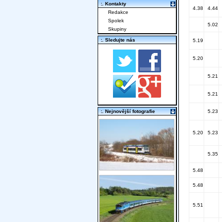
:. Kontakty
4.38
4.44
Redakce
Spolek
5.02
Skupiny
:. Sledujte nás
5.19
5.20
5.21
5.21
:. Nejnovější fotografie
5.23
5.20
5.23
5.35
5.48
5.48
5.51