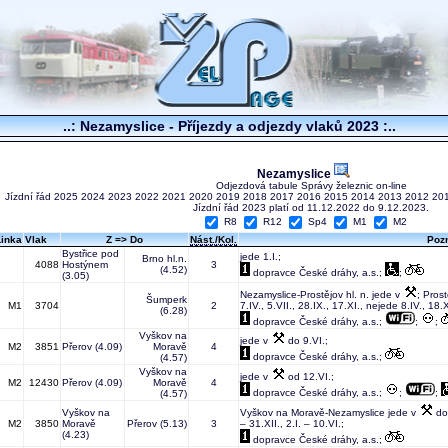
..: Nezamyslice - Příjezdy a odjezdy vlaků 2023 :..
Nezamyslice
Odjezdová tabule Správy železnic on-line
Jízdní řád
2025
2024
2023
2022
2021
2020
2019
2018
2017
2016
2015
2014
2013
2012
20
Jízdní řád 2023 platí od 11.12.2022 do 9.12.2023.
R8
R12
Sp4
M1
M2
Linka
Vlak
Z => Do
Nást./Kol.
Poz
Bystřice pod
jede 1.I.;
Brno hl.n.
4088
Hostýnem
3
(4.52)
dopravce České dráhy, a.s.;
;
(3.05)
Nezamyslice-Prostějov hl. n. jede v
; Pros
Šumperk
M1
3704
2
7.IV., 5.VII., 28.IX., 17.XI., nejede 8.IV., 18.X
(6.28)
dopravce České dráhy, a.s.;
;
;
Vyškov na
jede v
do 9.VI.;
M2
3851
Přerov
(4.09)
Moravě
4
dopravce České dráhy, a.s.;
(4.57)
Vyškov na
jede v
od 12.VI.;
M2
12430
Přerov
(4.09)
Moravě
4
dopravce České dráhy, a.s.;
;
;
(4.57)
Vyškov na
Vyškov na Moravě-Nezamyslice jede v
do 
M2
3850
Moravě
Přerov
(5.13)
3
– 31.XII., 2.I. – 10.VI.;
(4.23)
dopravce České dráhy, a.s.;