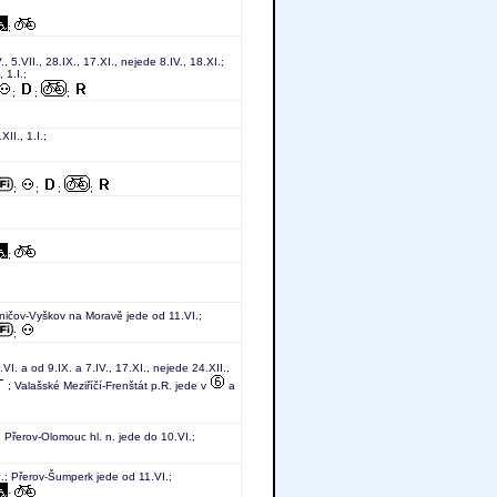
;
., 5.VII., 28.IX., 17.XI., nejede 8.IV., 18.XI.;
 1.I.;
;
;
;
I., 1.I.;
;
;
;
;
;
ničov-Vyškov na Moravě jede od 11.VI.;
;
VI. a od 9.IX. a 7.IV., 17.XI., nejede 24.XII.,
; Valašské Meziříčí-Frenštát p.R. jede v
a
 Přerov-Olomouc hl. n. jede do 10.VI.;
.; Přerov-Šumperk jede od 11.VI.;
;