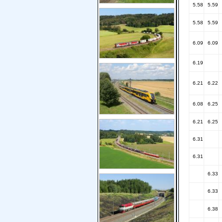
5.58
5.59
5.58
5.59
6.09
6.09
6.19
6.21
6.22
6.08
6.25
6.21
6.25
6.31
6.31
6.33
6.33
6.38