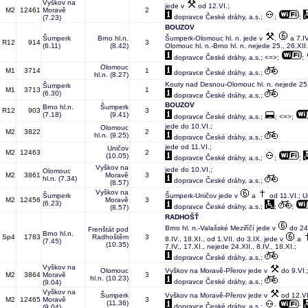
Vyškov na
jede v
od 12.VI.;
M2
12461
Moravě
2
dopravce České dráhy, a.s.;
;
;
(7.23)
BOUZOV
Šumperk
Brno hl.n.
Šumperk-Olomouc hl. n. jede v
,
a 7.IV
R12
914
3
(6.11)
(8.42)
Olomouc hl. n.-Brno hl. n. nejede 25., 26.XII.,
dopravce České dráhy, a.s.; <=>;
;
Olomouc
M1
3714
1
dopravce České dráhy, a.s.;
hl.n.
(8.27)
Kouty nad Desnou-Olomouc hl. n. nejede 25.XI
Šumperk
M1
3713
1
(6.30)
dopravce České dráhy, a.s.;
BOUZOV
Brno hl.n.
Šumperk
R12
903
3
(7.18)
(9.41)
dopravce České dráhy, a.s.;
; <=>;
jede do 10.VI.;
Olomouc
M2
3822
2
hl.n.
(9.25)
dopravce České dráhy, a.s.;
jede od 11.VI.;
Uničov
M2
12463
2
(10.05)
dopravce České dráhy, a.s.;
;
;
Vyškov na
jede do 10.VI.;
Olomouc
M2
3861
Moravě
3
hl.n.
(7.34)
dopravce České dráhy, a.s.;
(8.57)
Vyškov na
Šumperk
Šumperk-Uničov jede v
a
od 11.VI.; U
M2
12456
Moravě
3
(6.23)
dopravce České dráhy, a.s.;
;
;
(8.57)
RADHOŠŤ
Brno hl. n.-Valašské Meziříčí jede v
do 24.
Frenštát pod
Brno hl.n.
Sp4
1783
Radhoštěm
3
8.IV., 18.XI., od 1.VII. do 3.IX. jede v
a
(7.45)
(10.35)
7.IV., 17.XI., nejede 24.XII., 8.IV., 18.XI.;
dopravce České dráhy, a.s.;
Vyškov na
Olomouc
Vyškov na Moravě-Přerov jede v
do 9.VI.;
M2
3864
Moravě
3
hl.n.
(10.23)
dopravce České dráhy, a.s.;
(9.04)
Vyškov na
Šumperk
Vyškov na Moravě-Přerov jede v
od 12.VI
M2
12465
Moravě
3
(11.36)
dopravce České dráhy, a.s.;
;
;
(9.04)