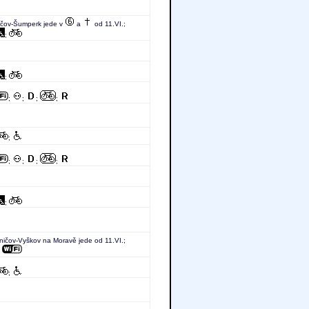
ičov-Šumperk jede v
a
od 11.VI.;
;
;
;
;
;
;
;
;
;
;
;
;
ničov-Vyškov na Moravě jede od 11.VI.;
;
;