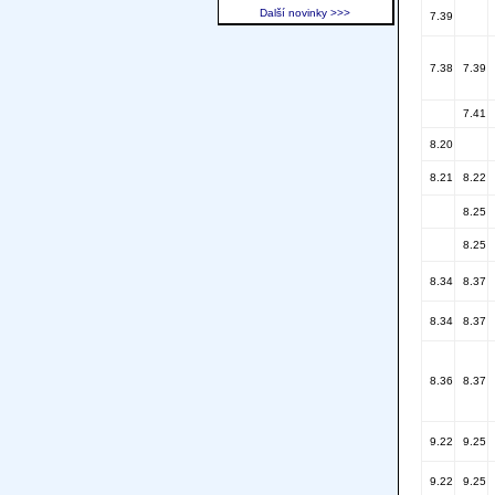
Další novinky >>>
7.39
7.38
7.39
7.41
8.20
8.21
8.22
8.25
8.25
8.34
8.37
8.34
8.37
8.36
8.37
9.22
9.25
9.22
9.25