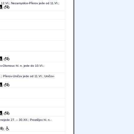
12.VI.; Nezamyslice-Přerov jede od 11.VI.;
;
;
v-Olomouc hl. n. jede do 10.VI.;
; Přerov-Uničov jede od 11.VI.; Uničov-
;
;
 nejede 27. – 30.XII.; Prostějov hl. n.-
;