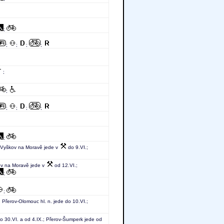
;
;
;
;
;
;
;
;
;
;
;
;
v-Vyškov na Moravě jede v
do 9.VI.;
ov na Moravě jede v
od 12.VI.;
;
;
 Přerov-Olomouc hl. n. jede do 10.VI.;
o 30.VI. a od 4.IX.; Přerov-Šumperk jede od