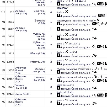
jede v
a
od 11.VI.;
M2
12444
Moravě
2
dopravce České dráhy, a.s.;
;
;
(6.57)
BOUZOV
Olomouc
Brno hl.n.
R12
916
4
jede v
;
hl.n.
(5.58)
(7.43)
dopravce České dráhy, a.s.; <=>;
;
Šumperk
Nezamyslice-Prostějov hl. n. jede v
;
M1
3712
1
(8.26)
dopravce České dráhy, a.s.;
;
;
Olomouc
M1
3707
1
dopravce České dráhy, a.s.;
hl.n.
(6.03)
Vyškov na
jede v
do 9.VI.;
M2
3857
Moravě
2
dopravce České dráhy, a.s.;
(7.15)
Vyškov na
jede v
od 12.VI.;
M2
12446
Moravě
2
dopravce České dráhy, a.s.;
;
;
(7.15)
jede v
do 9.VI.;
M2
3818
Přerov
(7.39)
2
dopravce České dráhy, a.s.;
jede v
od 12.VI.;
M2
12455
Přerov
(7.39)
2
dopravce České dráhy, a.s.;
;
;
Vyškov na
Olomouc
Vyškov na Moravě-Přerov jede v
a
do 
M2
3858
Moravě
3
hl.n.
(8.23)
dopravce České dráhy, a.s.;
(7.04)
Vyškov na
Olomouc
Vyškov na Moravě-Přerov jede v
a
od 
M2
12457
Moravě
3
hl.n.
(8.23)
dopravce České dráhy, a.s.;
;
;
(7.04)
jede do 10.VI.;
Olomouc
M2
3817
2
hl.n.
(6.34)
dopravce České dráhy, a.s.;
jede od 11.VI.;
M2
12448
Uničov
(5.53)
2
dopravce České dráhy, a.s.;
;
;
Vyškov na
jede v
do 9.VI.;
M2
3862
Moravě
2
dopravce České dráhy, a.s.;
(7.23)