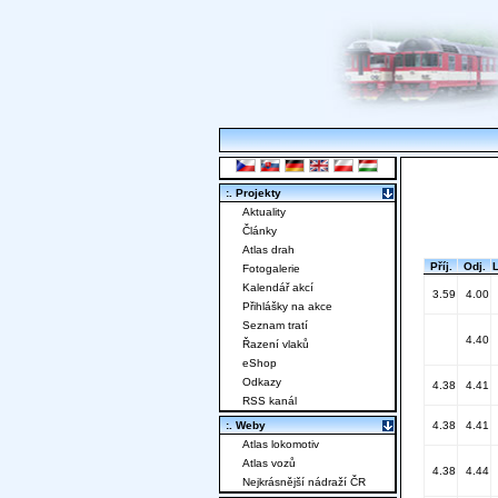
:. Projekty
Aktuality
Články
Atlas drah
Příj.
Odj.
Fotogalerie
Kalendář akcí
3.59
4.00
Přihlášky na akce
Seznam tratí
4.40
Řazení vlaků
eShop
Odkazy
4.38
4.41
RSS kanál
:. Weby
4.38
4.41
Atlas lokomotiv
Atlas vozů
4.38
4.44
Nejkrásnější nádraží ČR