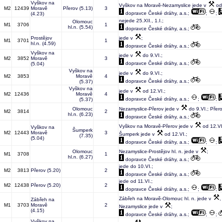
Vyškov na
Vyškov na Moravě-Nezamyslice jede v
od 
M2
12439
Moravě
Přerov
(5.13)
3
dopravce České dráhy, a.s.;
;
;
(4.23)
nejede 25.XII., 1.I.;
Olomouc
M1
3706
1
hl.n.
(5.54)
dopravce České dráhy, a.s.;
Prostějov
jede v
;
M1
3701
1
hl.n.
(4.59)
dopravce České dráhy, a.s.;
Vyškov na
jede v
do 9.VI.;
M2
3852
Moravě
3
dopravce České dráhy, a.s.;
(5.04)
Vyškov na
jede v
do 9.VI.;
M2
3853
Moravě
4
dopravce České dráhy, a.s.;
(5.37)
Vyškov na
jede v
od 12.VI.;
M2
12436
Moravě
4
dopravce České dráhy, a.s.;
;
;
(5.37)
Olomouc
Nezamyslice-Přerov jede v
do 9.VI.; Přero
M2
3814
2
hl.n.
(6.23)
dopravce České dráhy, a.s.;
Vyškov na Moravě-Přerov jede v
od 12.VI.
Vyškov na
Šumperk
M2
12443
Moravě
3
Šumperk jede v
od 12.VI.;
(7.35)
(5.04)
dopravce České dráhy, a.s.;
;
;
Olomouc
Nezamyslice-Prostějov hl. n. jede v
;
M1
3708
1
hl.n.
(6.27)
dopravce České dráhy, a.s.;
jede do 10.VI.;
M2
3813
Přerov
(5.20)
2
dopravce České dráhy, a.s.;
jede od 11.VI.;
M2
12438
Přerov
(5.20)
2
dopravce České dráhy, a.s.;
;
;
Zábřeh na Moravě-Olomouc hl. n. jede v
,
Zábřeh na
M1
3703
Moravě
2
Nezamyslice jede v
;
(4.15)
dopravce České dráhy, a.s.;
;
;
Vyškov na