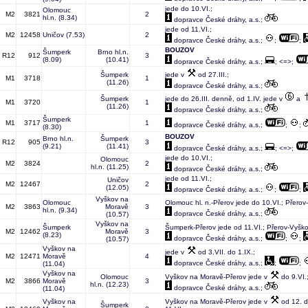
jede do 10.VI.;
Olomouc
M2
3821
2
hl.n.
(8.34)
dopravce České dráhy, a.s.;
jede od 11.VI.;
M2
12458
Uničov
(7.53)
2
dopravce České dráhy, a.s.;
;
;
BOUZOV
Šumperk
Brno hl.n.
R12
912
3
(8.09)
(10.41)
dopravce České dráhy, a.s.;
; <=>;
Šumperk
jede v
od 27.III.;
M1
3718
1
(11.26)
dopravce České dráhy, a.s.;
Šumperk
jede do 26.III. denně, od 1.IV. jede v
a
M1
3720
1
(11.26)
dopravce České dráhy, a.s.;
Šumperk
M1
3717
1
dopravce České dráhy, a.s.;
;
;
(8.30)
BOUZOV
Brno hl.n.
Šumperk
R12
905
3
(9.21)
(11.41)
dopravce České dráhy, a.s.;
; <=>;
jede do 10.VI.;
Olomouc
M2
3824
2
hl.n.
(11.25)
dopravce České dráhy, a.s.;
jede od 11.VI.;
Uničov
M2
12467
2
(12.05)
dopravce České dráhy, a.s.;
;
;
Vyškov na
Olomouc
Olomouc hl. n.-Přerov jede do 10.VI.; Přero
M2
3863
Moravě
3
hl.n.
(9.34)
dopravce České dráhy, a.s.;
(10.57)
Vyškov na
Šumperk
Šumperk-Přerov jede od 11.VI.; Přerov-Vyšk
M2
12462
Moravě
3
(8.23)
dopravce České dráhy, a.s.;
;
;
(10.57)
Vyškov na
jede v
od 3.VII. do 1.IX.;
M2
12471
Moravě
4
dopravce České dráhy, a.s.;
;
;
(11.04)
Vyškov na
Olomouc
Vyškov na Moravě-Přerov jede v
do 9.VI.;
M2
3866
Moravě
3
hl.n.
(12.23)
dopravce České dráhy, a.s.;
(11.04)
Vyškov na
Vyškov na Moravě-Přerov jede v
od 12. d
Šumperk