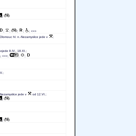
;
;
;
;
;
; <=>
 Olomouc hl. n.-Nezamyslice jede v
;
nejede 8.IV., 18.XI.;
; <=>;
;
;
V.;
v-Nezamyslice jede v
od 12.VI.;
;
;