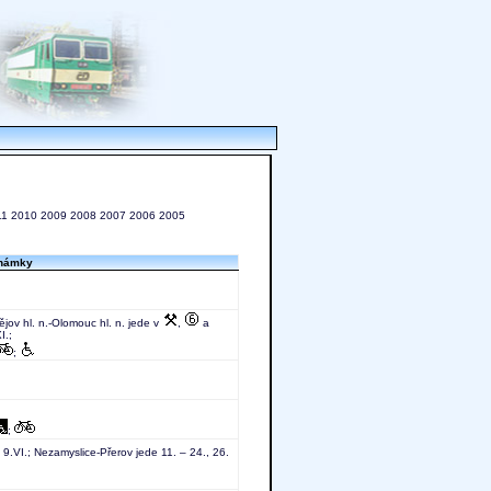
11
2010
2009
2008
2007
2006
2005
námky
tějov hl. n.-Olomouc hl. n. jede v
,
a
I.;
;
;
9.VI.; Nezamyslice-Přerov jede 11. – 24., 26.