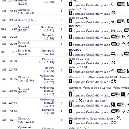
M2
12469
Moravě
3
11.VI.;
(13.36)
(11.04)
dopravce České dráhy, a.s.;
;
;
jede do 10.VI.;
Olomouc
M2
3823
2
hl.n.
(10.34)
dopravce České dráhy, a.s.;
jede od 11.VI.;
M2
12464
Uničov
(9.53)
2
dopravce České dráhy, a.s.;
;
;
BOUZOV
Šumperk
Brno hl.n.
R12
910
3
(10.09)
(12.41)
dopravce České dráhy, a.s.;
; <=>;
Šumperk
M1
3722
1
dopravce České dráhy, a.s.;
;
;
(13.26)
Šumperk
M1
3719
1
dopravce České dráhy, a.s.;
;
;
(10.31)
BOUZOV
Brno hl.n.
Šumperk
R12
907
3
(11.21)
(13.41)
dopravce České dráhy, a.s.;
; <=>;
jede do 10.VI.;
Olomouc
M2
3826
2
hl.n.
(13.25)
dopravce České dráhy, a.s.;
jede od 11.VI.;
Uničov
M2
12475
2
(14.05)
dopravce České dráhy, a.s.;
;
;
Vyškov na
Olomouc
Olomouc hl. n.-Přerov jede do 10.VI.; Přero
M2
3865
Moravě
3
hl.n.
(11.34)
dopravce České dráhy, a.s.;
(12.57)
Vyškov na
Šumperk-Přerov jede od 11.VI.; Přerov-Vyšk
Šumperk
M2
12466
Moravě
3
4.IX.;
(10.23)
(12.57)
dopravce České dráhy, a.s.;
;
;
Vyškov na
jede v
od 3.VII. do 1.IX.;
M2
12474
Moravě
4
dopravce České dráhy, a.s.;
;
;
(12.57)
Šumperk
M1
3724
1
dopravce České dráhy, a.s.;
;
;
(14.26)
Olomouc
Prostějov hl. n.-Nezamyslice jede v
;
M1
3721
1
hl.n.
(12.34)
dopravce České dráhy, a.s.;
Vyškov na
jede do 10.VI.;
Olomouc