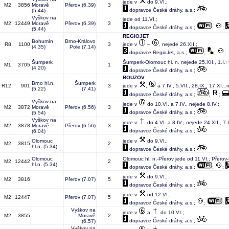
jede v
do 9.VI.;
M2
3856
Moravě
Přerov
(6.39)
3
dopravce České dráhy, a.s.;
(5.44)
Vyškov na
jede od 11.VI.;
M2
12449
Moravě
Přerov
(6.39)
3
dopravce České dráhy, a.s.;
;
;
(5.44)
REGIOJET
Bohumín
Brno-Královo
R8
1100
3
jede v
–
, nejede 26.XII.;
(4.35)
Pole
(7.14)
dopravce RegioJet, a.s.;
;
;
;
Šumperk
Šumperk-Olomouc hl. n. nejede 25.XII., 1.I.;
M1
3705
1
(4.20)
dopravce České dráhy, a.s.;
BOUZOV
Brno hl.n.
Šumperk
R12
901
3
jede v
,
a 7.IV., 5.VII., 28.IX., 17.XI., 
(5.22)
(7.41)
dopravce České dráhy, a.s.;
;
;
Vyškov na
jede v
do 10.VI. a 7.IV., nejede 8.IV.;
M2
3872
Moravě
Přerov
(6.56)
3
dopravce České dráhy, a.s.;
(5.54)
Vyškov na
jede v
do 4.VI. a 8.IV., nejede 24.XII., 7.I
M2
3878
Moravě
Přerov
(6.56)
3
dopravce České dráhy, a.s.;
(6.04)
Olomouc
jede v
do 9.VI.;
M2
3815
2
hl.n.
(5.34)
dopravce České dráhy, a.s.;
Olomouc
Olomouc hl. n.-Přerov jede od 11.VI.; Přero
M2
12442
2
hl.n.
(5.34)
dopravce České dráhy, a.s.;
;
;
jede v
do 9.VI.;
M2
3816
Přerov
(7.07)
5
dopravce České dráhy, a.s.;
jede v
od 12.VI.;
M2
12447
Přerov
(7.07)
5
dopravce České dráhy, a.s.;
;
;
Vyškov na
jede v
a
do 10.VI.;
M2
3855
Moravě
2
dopravce České dráhy, a.s.;
(6.57)
Vyškov na