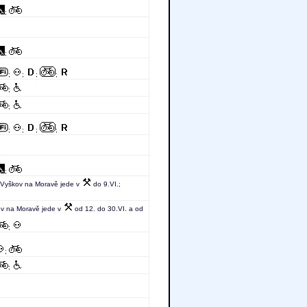
;
;
;
;
;
;
;
;
;
;
;
;
;
v-Vyškov na Moravě jede v
do 9.VI.;
ov na Moravě jede v
od 12. do 30.VI. a od
;
;
;