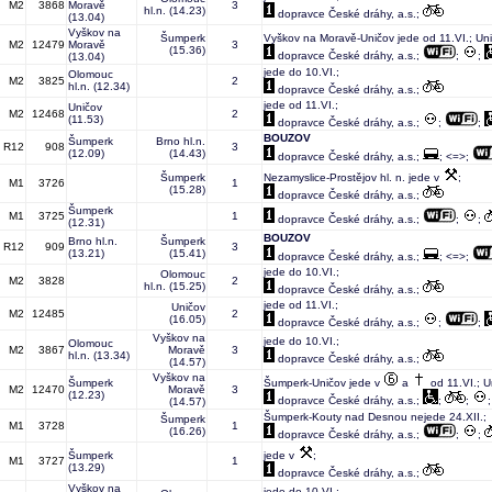
M2
3868
Moravě
3
hl.n.
(14.23)
dopravce České dráhy, a.s.;
(13.04)
Vyškov na
Šumperk
Vyškov na Moravě-Uničov jede od 11.VI.; Un
M2
12479
Moravě
3
(15.36)
dopravce České dráhy, a.s.;
;
;
(13.04)
jede do 10.VI.;
Olomouc
M2
3825
2
hl.n.
(12.34)
dopravce České dráhy, a.s.;
jede od 11.VI.;
Uničov
M2
12468
2
(11.53)
dopravce České dráhy, a.s.;
;
;
BOUZOV
Šumperk
Brno hl.n.
R12
908
3
(12.09)
(14.43)
dopravce České dráhy, a.s.;
; <=>;
Šumperk
Nezamyslice-Prostějov hl. n. jede v
;
M1
3726
1
(15.28)
dopravce České dráhy, a.s.;
Šumperk
M1
3725
1
dopravce České dráhy, a.s.;
;
;
(12.31)
BOUZOV
Brno hl.n.
Šumperk
R12
909
3
(13.21)
(15.41)
dopravce České dráhy, a.s.;
; <=>;
jede do 10.VI.;
Olomouc
M2
3828
2
hl.n.
(15.25)
dopravce České dráhy, a.s.;
jede od 11.VI.;
Uničov
M2
12485
2
(16.05)
dopravce České dráhy, a.s.;
;
;
Vyškov na
jede do 10.VI.;
Olomouc
M2
3867
Moravě
3
hl.n.
(13.34)
dopravce České dráhy, a.s.;
(14.57)
Vyškov na
Šumperk
Šumperk-Uničov jede v
a
od 11.VI.; U
M2
12470
Moravě
3
(12.23)
dopravce České dráhy, a.s.;
;
;
(14.57)
Šumperk-Kouty nad Desnou nejede 24.XII.;
Šumperk
M1
3728
1
(16.26)
dopravce České dráhy, a.s.;
;
;
Šumperk
jede v
;
M1
3727
1
(13.29)
dopravce České dráhy, a.s.;
Vyškov na
jede do 10.VI.;