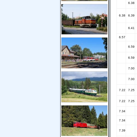
6.38
6.38
6.39
6.41
6.57
6.59
6.59
7.00
7.00
7.22
7.25
7.22
7.25
7.34
7.34
7.39