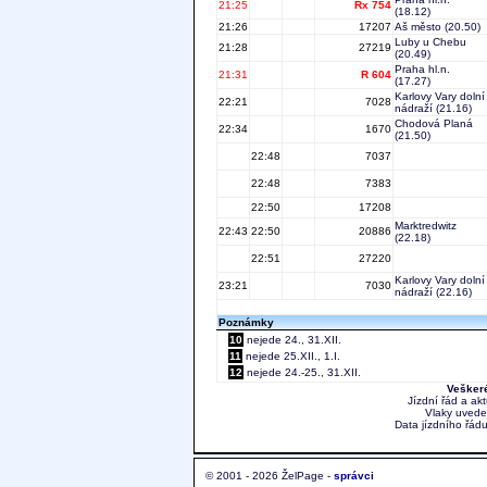
21:25
Rx 754
(18.12)
21:26
17207
Aš město
(20.50)
Luby u Chebu
21:28
27219
(20.49)
Praha hl.n.
21:31
R 604
(17.27)
Karlovy Vary dolní
22:21
7028
nádraží
(21.16)
Chodová Planá
22:34
1670
(21.50)
22:48
7037
22:48
7383
22:50
17208
Marktredwitz
22:43
22:50
20886
(22.18)
22:51
27220
Karlovy Vary dolní
23:21
7030
nádraží
(22.16)
Poznámky
10
nejede 24., 31.XII.
11
nejede 25.XII., 1.I.
12
nejede 24.-25., 31.XII.
Veškeré
Jízdní řád a ak
Vlaky uvede
Data jízdního řádu
© 2001 - 2026 ŽelPage -
správci