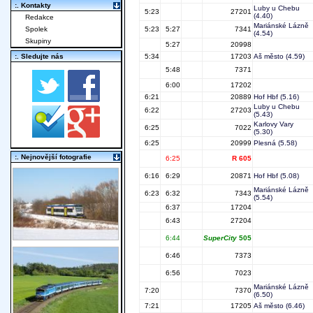
:. Kontakty
Luby u Chebu
5:23
27201
(4.40)
Redakce
Mariánské Lázně
Spolek
5:23
5:27
7341
(4.54)
Skupiny
5:27
20998
:. Sledujte nás
5:34
17203
Aš město
(4.59)
5:48
7371
6:00
17202
6:21
20889
Hof Hbf
(5.16)
Luby u Chebu
6:22
27203
(5.43)
Karlovy Vary
6:25
7022
(5.30)
6:25
20999
Plesná
(5.58)
:. Nejnovější fotografie
6:25
R 605
6:16
6:29
20871
Hof Hbf
(5.08)
Mariánské Lázně
6:23
6:32
7343
(5.54)
6:37
17204
6:43
27204
6:44
SuperCity
505
6:46
7373
6:56
7023
Mariánské Lázně
7:20
7370
(6.50)
7:21
17205
Aš město
(6.46)