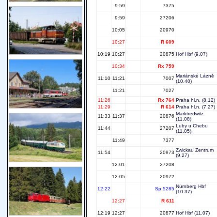
9:59
7375
9:59
27206
10:05
20970
10:27
R 609
10:19
10:27
20875
Hof Hbf
(9.07)
10:34
Rx 759
Mariánské Lázně
11:10
11:21
7007
(10.40)
11:21
7027
11:26
Rx 764
Praha hl.n.
(8.12)
11:29
R 614
Praha hl.n.
(7.27)
Marktredwitz
11:33
11:37
20876
(11.08)
Luby u Chebu
11:44
27207
(11.05)
11:49
7377
Zwickau Zentrum
11:54
20973
(9.27)
12:01
27208
12:05
20972
Nürnberg Hbf
12:22
Sp 5285
(10.37)
12:27
R 611
12:19
12:27
20877
Hof Hbf
(11.07)