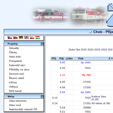
..: Cheb - Pří
:. Projekty
Aktuality
Jízdní řád
2025
2024
2023
2022
202
Články
Atlas drah
Příj.
Odj.
Linka
Vlak
Z =
Fotogalerie
4:00
Sp 1691
Kalendář akcí
4:25
7021
Přihlášky na akce
Seznam tratí
4:33
Rx 753
Řazení vlaků
4:45
27202
eShop
Odkazy
4:58
17200
RSS kanál
5:04
Sp 1981
:. Weby
Karlovy Vary
5:13
7020
(4.18)
Atlas lokomotiv
5:14
17201
Aš město
(4.39)
Atlas vozů
5:18
20888
Nejkrásnější nádraží ČR
5:21
7001