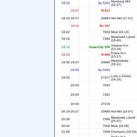
Nürnberg Hbf
18:22
Sp 5291
(16.37)
18:27
R 617
18:19
18:27
20883
Hof Hbf
(17.07)
18:34
Rx 767
18:42
7004
Most
(16.13)
Mariánské Lázně
19:10
7384
(18.40)
Ostrava hl.n.
19:14
SuperCity
506
(13.14)
Praha hl.n.
19:29
R 606
(15.27)
Marktredwitz
19:36
19:37
20884
(19.11)
19:45
Sp 5292
Luby u Chebu
19:53
27217
(19.14)
20:03
7035
20:03
7381
20:04
27218
20:19
20:27
20885
Hof Hbf
(19.07)
Mariánské Lázně
20:38
7386
(20.07)
20:42
7006
Most
(18.08)
21:06
7008
Chomutov
(18.53)
Praha hl.n.