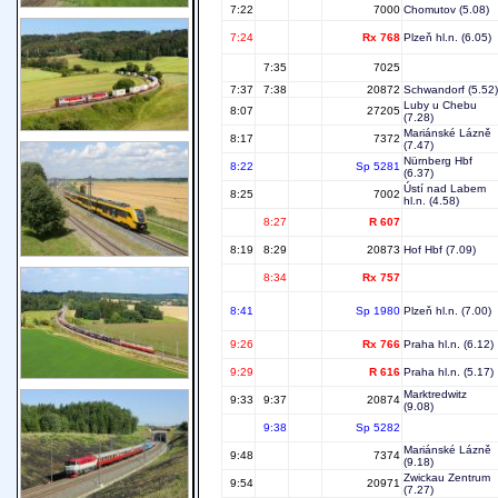
7:22
7000
Chomutov
(5.08)
7:24
Rx 768
Plzeň hl.n.
(6.05)
7:35
7025
7:37
7:38
20872
Schwandorf
(5.52)
Luby u Chebu
8:07
27205
(7.28)
Mariánské Lázně
8:17
7372
(7.47)
Nürnberg Hbf
8:22
Sp 5281
(6.37)
Ústí nad Labem
8:25
7002
hl.n.
(4.58)
8:27
R 607
8:19
8:29
20873
Hof Hbf
(7.09)
8:34
Rx 757
8:41
Sp 1980
Plzeň hl.n.
(7.00)
9:26
Rx 766
Praha hl.n.
(6.12)
9:29
R 616
Praha hl.n.
(5.17)
Marktredwitz
9:33
9:37
20874
(9.08)
9:38
Sp 5282
Mariánské Lázně
9:48
7374
(9.18)
Zwickau Zentrum
9:54
20971
(7.27)