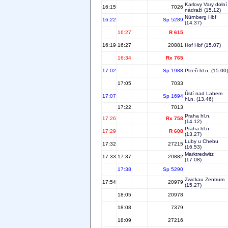
Karlovy Vary dolní
16:15
7026
nádraží
(15.12)
Nürnberg Hbf
16:22
Sp 5289
(14.37)
16:27
R 615
16:19
16:27
20881
Hof Hbf
(15.07)
16:34
Rx 765
17:02
Sp 1988
Plzeň hl.n.
(15.00)
17:05
7033
Ústí nad Labem
17:07
Sp 1694
hl.n.
(13.46)
17:22
7013
Praha hl.n.
17:26
Rx 758
(14.12)
Praha hl.n.
17:29
R 608
(13.27)
Luby u Chebu
17:32
27215
(16.53)
Marktredwitz
17:33
17:37
20882
(17.08)
17:38
Sp 5290
Zwickau Zentrum
17:54
20979
(15.27)
18:05
20978
18:08
7379
18:09
27216