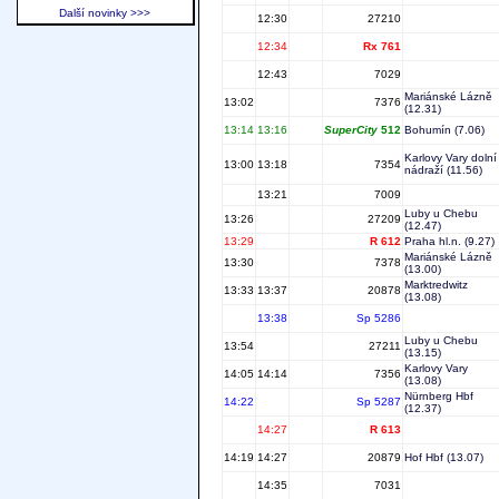
Další novinky >>>
12:30
27210
12:34
Rx 761
12:43
7029
Mariánské Lázně
13:02
7376
(12.31)
13:14
13:16
SuperCity
512
Bohumín
(7.06)
Karlovy Vary dolní
13:00
13:18
7354
nádraží
(11.56)
13:21
7009
Luby u Chebu
13:26
27209
(12.47)
13:29
R 612
Praha hl.n.
(9.27)
Mariánské Lázně
13:30
7378
(13.00)
Marktredwitz
13:33
13:37
20878
(13.08)
13:38
Sp 5286
Luby u Chebu
13:54
27211
(13.15)
Karlovy Vary
14:05
14:14
7356
(13.08)
Nürnberg Hbf
14:22
Sp 5287
(12.37)
14:27
R 613
14:19
14:27
20879
Hof Hbf
(13.07)
14:35
7031