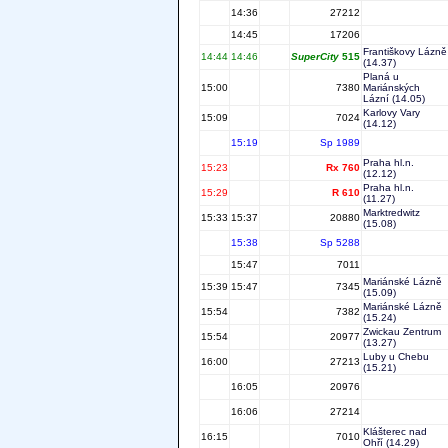
14:36
27212
14:45
17206
Františkovy Lázně
14:44
14:46
SuperCity
515
(14.37)
Planá u
15:00
7380
Mariánských
Lázní
(14.05)
Karlovy Vary
15:09
7024
(14.12)
15:19
Sp 1989
Praha hl.n.
15:23
Rx 760
(12.12)
Praha hl.n.
15:29
R 610
(11.27)
Marktredwitz
15:33
15:37
20880
(15.08)
15:38
Sp 5288
15:47
7011
Mariánské Lázně
15:39
15:47
7345
(15.09)
Mariánské Lázně
15:54
7382
(15.24)
Zwickau Zentrum
15:54
20977
(13.27)
Luby u Chebu
16:00
27213
(15.21)
16:05
20976
16:06
27214
Klášterec nad
16:15
7010
Ohří
(14.29)