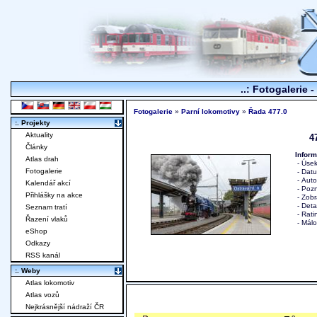
..: Fotogalerie -
Fotogalerie
»
Parní lokomotivy
»
Řada 477.0
:. Projekty
Aktuality
4
Články
Inform
Atlas drah
- Úse
Fotogalerie
- Datu
- Auto
Kalendář akcí
- Pozn
Přihlášky na akce
- Zob
-
Deta
Seznam tratí
- Rat
Řazení vlaků
- Málo
eShop
Odkazy
RSS kanál
:. Weby
Atlas lokomotiv
Atlas vozů
Nejkrásnější nádraží ČR