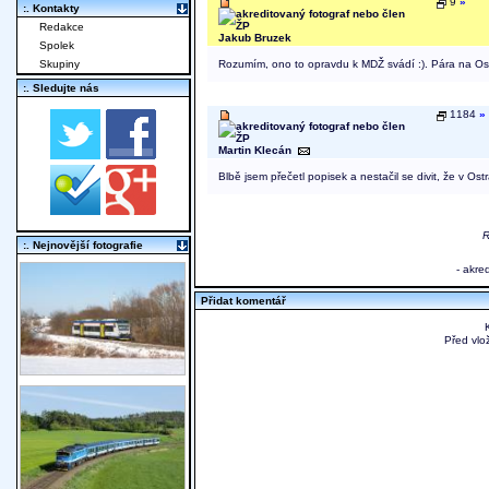
9
»
:. Kontakty
Redakce
Jakub Bruzek
Spolek
Skupiny
Rozumím, ono to opravdu k MDŽ svádí :). Pára na Ostr
:. Sledujte nás
1184
»
Martin Klecán
Blbě jsem přečetl popisek a nestačil se divit, že v Ost
R
:. Nejnovější fotografie
- akre
Přidat komentář
Před vlo