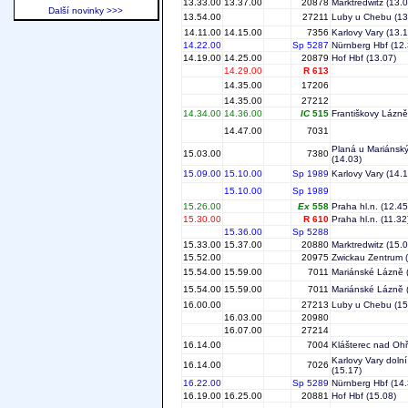
13.33.00
13.37.00
20878
Marktredwitz
(13.0
Další novinky >>>
13.54.00
27211
Luby u Chebu
(13
14.11.00
14.15.00
7356
Karlovy Vary
(13.1
14.22.00
Sp 5287
Nürnberg Hbf
(12.
14.19.00
14.25.00
20879
Hof Hbf
(13.07)
14.29.00
R 613
14.35.00
17206
14.35.00
27212
14.34.00
14.36.00
IC
515
Františkovy Lázně
14.47.00
7031
Planá u Mariánsk
15.03.00
7380
(14.03)
15.09.00
15.10.00
Sp 1989
Karlovy Vary
(14.1
15.10.00
Sp 1989
15.26.00
Ex
558
Praha hl.n.
(12.45
15.30.00
R 610
Praha hl.n.
(11.32
15.36.00
Sp 5288
15.33.00
15.37.00
20880
Marktredwitz
(15.0
15.52.00
20975
Zwickau Zentrum
(
15.54.00
15.59.00
7011
Mariánské Lázně
15.54.00
15.59.00
7011
Mariánské Lázně
16.00.00
27213
Luby u Chebu
(15
16.03.00
20980
16.07.00
27214
16.14.00
7004
Klášterec nad Ohř
Karlovy Vary dolní
16.14.00
7026
(15.17)
16.22.00
Sp 5289
Nürnberg Hbf
(14.
16.19.00
16.25.00
20881
Hof Hbf
(15.08)