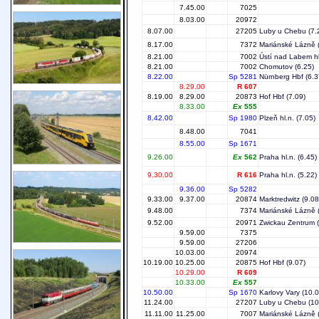
7.45.00
7025
8.03.00
20972
8.07.00
27205
Luby u Chebu
(7.
8.17.00
7372
Mariánské Lázně
(
8.21.00
7002
Ústí nad Labem hl
8.21.00
7002
Chomutov
(6.25)
8.22.00
Sp 5281
Nürnberg Hbf
(6.3
8.29.00
R 607
8.19.00
8.29.00
20873
Hof Hbf
(7.09)
8.33.00
Ex
555
8.42.00
Sp 1980
Plzeň hl.n.
(7.05)
8.48.00
7041
8.55.00
Sp 1671
9.26.00
Ex
562
Praha hl.n.
(6.45)
9.30.00
R 616
Praha hl.n.
(5.22)
9.36.00
Sp 5282
9.33.00
9.37.00
20874
Marktredwitz
(9.08
9.48.00
7374
Mariánské Lázně
(
9.52.00
20971
Zwickau Zentrum
(
9.59.00
7375
9.59.00
27206
10.03.00
20974
10.19.00
10.25.00
20875
Hof Hbf
(9.07)
10.29.00
R 609
10.33.00
Ex
557
10.50.00
Sp 1670
Karlovy Vary
(10.0
11.24.00
27207
Luby u Chebu
(10
11.11.00
11.25.00
7007
Mariánské Lázně