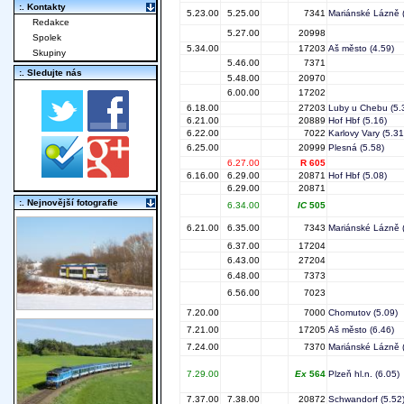
:. Kontakty
5.23.00
5.25.00
7341
Mariánské Lázně
(
Redakce
5.27.00
20998
Spolek
5.34.00
17203
Aš město
(4.59)
Skupiny
5.46.00
7371
:. Sledujte nás
5.48.00
20970
6.00.00
17202
6.18.00
27203
Luby u Chebu
(5.
6.21.00
20889
Hof Hbf
(5.16)
6.22.00
7022
Karlovy Vary
(5.31
6.25.00
20999
Plesná
(5.58)
6.27.00
R 605
6.16.00
6.29.00
20871
Hof Hbf
(5.08)
6.29.00
20871
:. Nejnovější fotografie
6.34.00
IC
505
6.21.00
6.35.00
7343
Mariánské Lázně
(
6.37.00
17204
6.43.00
27204
6.48.00
7373
6.56.00
7023
7.20.00
7000
Chomutov
(5.09)
7.21.00
17205
Aš město
(6.46)
7.24.00
7370
Mariánské Lázně
(
7.29.00
Ex
564
Plzeň hl.n.
(6.05)
7.37.00
7.38.00
20872
Schwandorf
(5.52