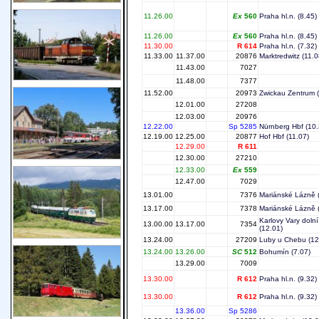
11.26.00
Ex
560
Praha hl.n.
(8.45)
11.26.00
Ex
560
Praha hl.n.
(8.45)
11.30.00
R 614
Praha hl.n.
(7.32)
11.33.00
11.37.00
20876
Marktredwitz
(11.0
11.43.00
7027
11.48.00
7377
11.52.00
20973
Zwickau Zentrum
(
12.01.00
27208
12.03.00
20976
12.22.00
Sp 5285
Nürnberg Hbf
(10.
12.19.00
12.25.00
20877
Hof Hbf
(11.07)
12.29.00
R 611
12.30.00
27210
12.33.00
Ex
559
12.47.00
7029
13.01.00
7376
Mariánské Lázně
13.17.00
7378
Mariánské Lázně
Karlovy Vary dolní
13.00.00
13.17.00
7354
(12.01)
13.24.00
27209
Luby u Chebu
(12
13.24.00
13.26.00
SC
512
Bohumín
(7.07)
13.29.00
7009
13.30.00
R 612
Praha hl.n.
(9.32)
13.30.00
R 612
Praha hl.n.
(9.32)
13.36.00
Sp 5286