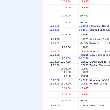
16.29.00
R 615
16.29.00
R 615
16.33.00
Ex
561
16.33.00
Ex
561
17.01.00
Sp 1988
Plzeň hl.n.
(15.05
17.02.00
Sp 1694
Ústí nad Labem hl
17.13.00
7033
17.19.00
17207
Aš město
(16.40)
17.26.00
Ex
556
Praha hl.n.
(14.45
17.26.00
7013
17.30.00
R 608
Praha hl.n.
(13.32
17.34.00
27215
Luby u Chebu
(16
17.36.00
Sp 5290
17.33.00
17.37.00
20882
Marktredwitz
(17.0
17.52.00
20977
Zwickau Zentrum
(
18.03.00
20982
18.06.00
7379
18.09.00
27216
18.22.00
Sp 5291
Nürnberg Hbf
(16.
18.19.00
18.25.00
20883
Hof Hbf
(17.07)
18.29.00
R 617
18.29.00
R 617
18.33.00
Ex
563
18.36.00
7006
Most
(16.13)