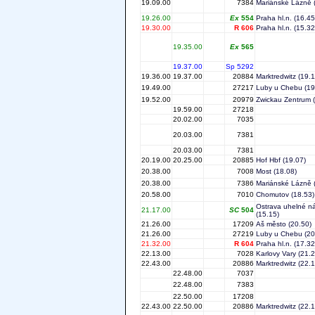
19.09.00
7384
Mariánské Lázně
19.26.00
Ex
554
Praha hl.n.
(16.45
19.30.00
R 606
Praha hl.n.
(15.32
19.35.00
Ex
565
19.37.00
Sp 5292
19.36.00
19.37.00
20884
Marktredwitz
(19.1
19.49.00
27217
Luby u Chebu
(19
19.52.00
20979
Zwickau Zentrum
(
19.59.00
27218
20.02.00
7035
20.03.00
7381
20.03.00
7381
20.19.00
20.25.00
20885
Hof Hbf
(19.07)
20.38.00
7008
Most
(18.08)
20.38.00
7386
Mariánské Lázně
20.58.00
7010
Chomutov
(18.53)
Ostrava uhelné n
21.17.00
SC
504
(15.15)
21.26.00
17209
Aš město
(20.50)
21.26.00
27219
Luby u Chebu
(20
21.32.00
R 604
Praha hl.n.
(17.32
22.13.00
7028
Karlovy Vary
(21.2
22.43.00
20886
Marktredwitz
(22.1
22.48.00
7037
22.48.00
7383
22.50.00
17208
22.43.00
22.50.00
20886
Marktredwitz
(22.1