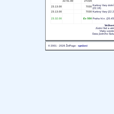
22.51.00
27220
Karlovy Vary dolní
23.13.00
7030
(22.16)
23.13.00
7030
Karlovy Vary
(22.2
23.32.00
Ex
550
Praha hl.n.
(20.45
Veškeré
Jízdní řád a ak
Vlaky uvede
Data jízdního řádu
© 2001 - 2026 ŽelPage -
správci