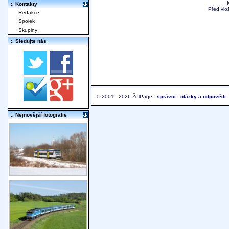
:. Kontakty
Před vlo
Redakce
Spolek
Skupiny
:. Sledujte nás
© 2001 - 2026 ŽelPage -
správci
-
otázky a odpovědi
:. Nejnovější fotografie