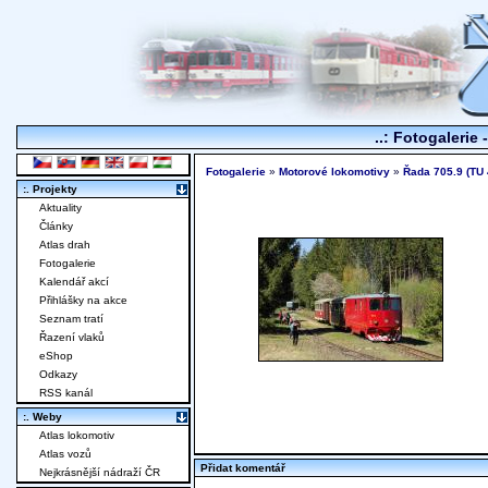
..: Fotogalerie 
Fotogalerie
»
Motorové lokomotivy
»
Řada 705.9 (TU 
:. Projekty
Aktuality
Články
Atlas drah
Fotogalerie
Kalendář akcí
Přihlášky na akce
Seznam tratí
Řazení vlaků
eShop
Odkazy
RSS kanál
:. Weby
Atlas lokomotiv
Atlas vozů
Přidat komentář
Nejkrásnější nádraží ČR