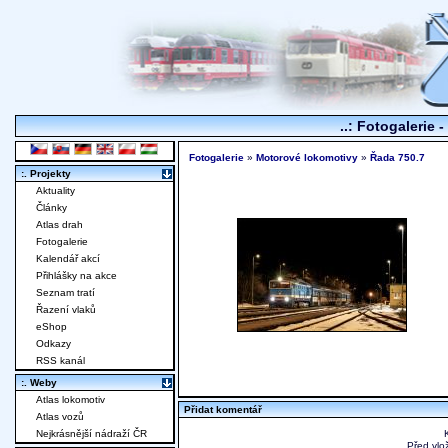
..: Fotogalerie -
Fotogalerie
»
Motorové lokomotivy
»
Řada 750.7
:. Projekty
Aktuality
Články
Atlas drah
Fotogalerie
Kalendář akcí
Přihlášky na akce
Seznam tratí
Řazení vlaků
eShop
Odkazy
RSS kanál
:. Weby
Atlas lokomotiv
Přidat komentář
Atlas vozů
Nejkrásnější nádraží ČR
Před vlo