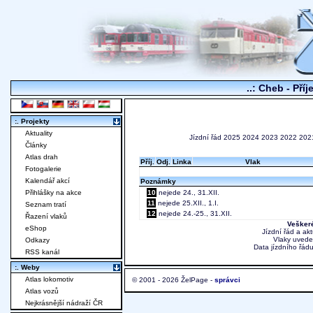
..: Cheb - Pří
:. Projekty
Aktuality
Jízdní řád
2025
2024
2023
2022
202
Články
Atlas drah
Příj.
Odj.
Linka
Vlak
Fotogalerie
Kalendář akcí
Poznámky
Přihlášky na akce
10
nejede 24., 31.XII.
11
nejede 25.XII., 1.I.
Seznam tratí
12
nejede 24.-25., 31.XII.
Řazení vlaků
Veškeré
eShop
Jízdní řád a ak
Vlaky uvede
Odkazy
Data jízdního řádu
RSS kanál
:. Weby
Atlas lokomotiv
© 2001 - 2026 ŽelPage -
správci
Atlas vozů
Nejkrásnější nádraží ČR