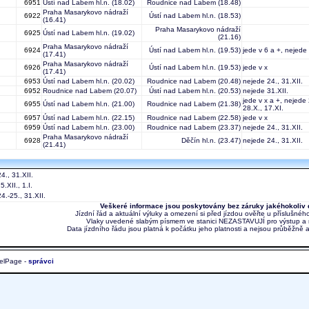
6951
Ústí nad Labem hl.n.
(18.02)
Roudnice nad Labem
(18.48)
Praha Masarykovo nádraží
6922
Ústí nad Labem hl.n.
(18.53)
(16.41)
Praha Masarykovo nádraží
6925
Ústí nad Labem hl.n.
(19.02)
(21.16)
Praha Masarykovo nádraží
6924
Ústí nad Labem hl.n.
(19.53)
jede v 6 a +, nejede 
(17.41)
Praha Masarykovo nádraží
6926
Ústí nad Labem hl.n.
(19.53)
jede v x
(17.41)
6953
Ústí nad Labem hl.n.
(20.02)
Roudnice nad Labem
(20.48)
nejede 24., 31.XII.
6952
Roudnice nad Labem
(20.07)
Ústí nad Labem hl.n.
(20.53)
nejede 31.XII.
jede v x a +, nejede 2
6955
Ústí nad Labem hl.n.
(21.00)
Roudnice nad Labem
(21.38)
28.X., 17.XI.
6957
Ústí nad Labem hl.n.
(22.15)
Roudnice nad Labem
(22.58)
jede v x
6959
Ústí nad Labem hl.n.
(23.00)
Roudnice nad Labem
(23.37)
nejede 24., 31.XII.
Praha Masarykovo nádraží
6928
Děčín hl.n.
(23.47)
nejede 24., 31.XII.
(21.41)
4., 31.XII.
.XII., 1.I.
4.-25., 31.XII.
Veškeré informace jsou poskytovány bez záruky jakéhokoliv 
Jízdní řád a aktuální výluky a omezení si před jízdou ověřte u příslušnéh
Vlaky uvedené slabým písmem ve stanici NEZASTAVUJÍ pro výstup a 
Data jízdního řádu jsou platná k počátku jeho platnosti a nejsou průběžně 
elPage -
správci