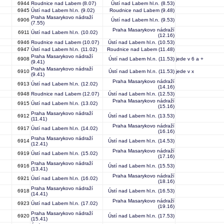
6944
Roudnice nad Labem
(8.07)
Ústí nad Labem hl.n.
(8.53)
6945
Ústí nad Labem hl.n.
(9.02)
Roudnice nad Labem
(9.48)
Praha Masarykovo nádraží
6906
Ústí nad Labem hl.n.
(9.53)
(7.55)
Praha Masarykovo nádraží
6911
Ústí nad Labem hl.n.
(10.02)
(12.16)
6946
Roudnice nad Labem
(10.07)
Ústí nad Labem hl.n.
(10.53)
6947
Ústí nad Labem hl.n.
(11.02)
Roudnice nad Labem
(11.48)
Praha Masarykovo nádraží
6908
Ústí nad Labem hl.n.
(11.53)
jede v 6 a +
(9.41)
Praha Masarykovo nádraží
6910
Ústí nad Labem hl.n.
(11.53)
jede v x
(9.41)
Praha Masarykovo nádraží
6913
Ústí nad Labem hl.n.
(12.02)
(14.16)
6948
Roudnice nad Labem
(12.07)
Ústí nad Labem hl.n.
(12.53)
Praha Masarykovo nádraží
6915
Ústí nad Labem hl.n.
(13.02)
(15.16)
Praha Masarykovo nádraží
6912
Ústí nad Labem hl.n.
(13.53)
(11.41)
Praha Masarykovo nádraží
6917
Ústí nad Labem hl.n.
(14.02)
(16.16)
Praha Masarykovo nádraží
6914
Ústí nad Labem hl.n.
(14.53)
(12.41)
Praha Masarykovo nádraží
6919
Ústí nad Labem hl.n.
(15.02)
(17.16)
Praha Masarykovo nádraží
6916
Ústí nad Labem hl.n.
(15.53)
(13.41)
Praha Masarykovo nádraží
6921
Ústí nad Labem hl.n.
(16.02)
(18.16)
Praha Masarykovo nádraží
6918
Ústí nad Labem hl.n.
(16.53)
(14.41)
Praha Masarykovo nádraží
6923
Ústí nad Labem hl.n.
(17.02)
(19.16)
Praha Masarykovo nádraží
6920
Ústí nad Labem hl.n.
(17.53)
(15.41)