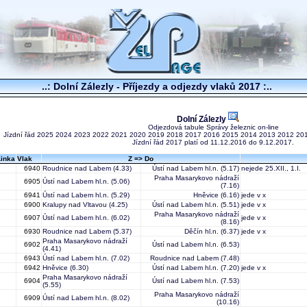
..: Dolní Zálezly - Příjezdy a odjezdy vlaků 2017 :..
Dolní Zálezly
Odjezdová tabule Správy železnic on-line
Jízdní řád
2025
2024
2023
2022
2021
2020
2019
2018
2017
2016
2015
2014
2013
2012
20
Jízdní řád 2017 platí od 11.12.2016 do 9.12.2017.
Linka
Vlak
Z => Do
6940
Roudnice nad Labem
(4.33)
Ústí nad Labem hl.n.
(5.17)
nejede 25.XII., 1.I.
Praha Masarykovo nádraží
6905
Ústí nad Labem hl.n.
(5.06)
(7.16)
6941
Ústí nad Labem hl.n.
(5.29)
Hněvice
(6.16)
jede v x
6900
Kralupy nad Vltavou
(4.25)
Ústí nad Labem hl.n.
(5.51)
jede v x
Praha Masarykovo nádraží
6907
Ústí nad Labem hl.n.
(6.02)
jede v x
(8.16)
6930
Roudnice nad Labem
(5.37)
Děčín hl.n.
(6.37)
jede v x
Praha Masarykovo nádraží
6902
Ústí nad Labem hl.n.
(6.53)
(4.41)
6943
Ústí nad Labem hl.n.
(7.02)
Roudnice nad Labem
(7.48)
6942
Hněvice
(6.30)
Ústí nad Labem hl.n.
(7.20)
jede v x
Praha Masarykovo nádraží
6904
Ústí nad Labem hl.n.
(7.53)
(5.55)
Praha Masarykovo nádraží
6909
Ústí nad Labem hl.n.
(8.02)
(10.16)