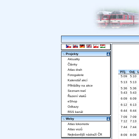
:. Projekty
Aktuality
Články
Atlas drah
Příj.
Odj.
Fotogalerie
5:09
5:10
Kalendář akcí
5:13
5:13
Přihlášky na akce
5:36
5:36
Seznam tratí
5:43
5:43
Řazení vlaků
6:09
6:09
eShop
6:12
6:13
Odkazy
6:44
6:44
RSS kanál
7:09
7:09
:. Weby
7:12
7:13
Atlas lokomotiv
7:44
7:44
Atlas vozů
Nejkrásnější nádraží ČR
8:09
8:09