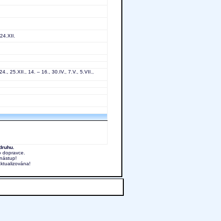
24.XII.
4., 25.XII., 14. – 16., 30.IV., 7.V., 5.VII.,
druhu.
o dopravce.
nástup!
aktualizována!