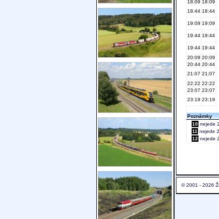
18:09
18:09
18:44
18:44
19:09
19:09
19:44
19:44
19:44
19:44
20:09
20:09
20:44
20:44
21:07
21:07
22:22
22:22
23:07
23:07
23:19
23:19
Poznámky
10
nejede 2
11
nejede 25
12
nejede 2
© 2001 - 2026 Ž