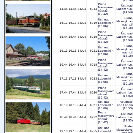
Praha
Ústí nad
Masarykovo
14.44
14.44
S4/U4
6914
Labem hl.n.
nádraží
(14.53)
(12.42)
Praha
Ústí nad
Masarykovo
15.13
15.13
S4/U4
6919
Labem hl.n.
nádraží
(15.06)
(17.16)
Praha
Ústí nad
Masarykovo
15.44
15.44
S4/U4
6916
Labem hl.n.
nádraží
(15.53)
(13.42)
Praha
Ústí nad
Masarykovo
16.13
16.13
S4/U4
6921
Labem hl.n.
nádraží
(16.06)
(18.16)
Praha
Ústí nad
Masarykovo
16.44
16.44
S4/U4
6918
Labem hl.n.
nádraží
(16.53)
(14.42)
Praha
Ústí nad
Masarykovo
17.13
17.13
S4/U4
6923
Labem hl.n.
nádraží
(17.06)
(19.16)
Praha
Ústí nad
Masarykovo
17.44
17.44
S4/U4
6920
Labem hl.n.
nádraží
(17.53)
(15.42)
Ústí nad
Roudnice
18.13
18.13
S4/U4
6951
Labem hl.n.
nad Labem
(18.06)
(18.53)
Praha
Ústí nad
Masarykovo
18.44
18.44
S4/U4
6922
Labem hl.n.
nádraží
(18.53)
(16.42)
Praha
Ústí nad
Masarykovo
19.13
19.13
S4/U4
6925
Labem hl.n.
nádraží