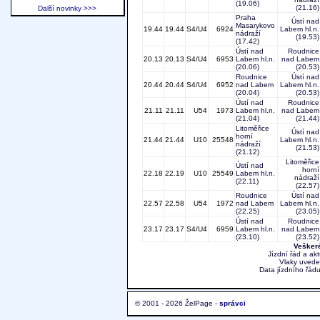
(19.06)
(21.16)
Další novinky >>>
Praha
Ústí nad
Masarykovo
19.44
19.44
S4/U4
6924
Labem hl.n.
nádraží
(19.53)
(17.42)
Ústí nad
Roudnice
20.13
20.13
S4/U4
6953
Labem hl.n.
nad Labem
(20.06)
(20.53)
Roudnice
Ústí nad
20.44
20.44
S4/U4
6952
nad Labem
Labem hl.n.
(20.04)
(20.53)
Ústí nad
Roudnice
21.11
21.11
U54
1973
Labem hl.n.
nad Labem
(21.04)
(21.44)
Litoměřice
Ústí nad
horní
21.44
21.44
U10
25548
Labem hl.n.
nádraží
(21.53)
(21.12)
Litoměřice
Ústí nad
horní
22.18
22.19
U10
25549
Labem hl.n.
nádraží
(22.11)
(22.57)
Roudnice
Ústí nad
22.57
22.58
U54
1972
nad Labem
Labem hl.n.
(22.25)
(23.05)
Ústí nad
Roudnice
23.17
23.17
S4/U4
6959
Labem hl.n.
nad Labem
(23.10)
(23.52)
Veškeré
Jízdní řád a ak
Vlaky uvede
Data jízdního řádu
© 2001 - 2026 ŽelPage -
správci