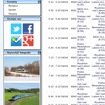
:. Kontakty
5.12
5.13
S4/U4
6940
nad Labem
Labem hl.n.
(4.40)
(5.21)
Redakce
Roudnice
Děčín hl.n.
Spolek
5.35
5.35
S4/U4
6941
nad Labem
(4.53)
(6.06)
Skupiny
Kralupy nad
Ústí nad
:. Sledujte nás
5.44
5.44
S4/U4
6900
Vltavou
Labem hl.n.
(4.23)
(5.52)
Praha
Ústí nad
Masarykovo
6.13
6.13
S4/U4
6907
Labem hl.n.
nádraží
(6.06)
(8.16)
Hněvice
Děčín hl.n.
6.13
6.13
S4/U4
6930
(5.32)
(6.37)
Praha
Ústí nad
Masarykovo
6.44
6.44
S4/U4
6902
Labem hl.n.
nádraží
(6.53)
(4.42)
:. Nejnovější fotografie
Ústí nad
Roudnice
7.13
7.13
S4/U4
6943
Labem hl.n.
nad Labem
(7.06)
(7.53)
Roudnice
Ústí nad
7.15
7.15
S4/U4
6942
nad Labem
Labem hl.n.
(6.36)
(7.23)
Praha
Ústí nad
Masarykovo
7.44
7.44
S4/U4
6904
Labem hl.n.
nádraží
(7.53)
(5.57)
Praha
Ústí nad
Masarykovo
8.13
8.13
S4/U4
6909
Labem hl.n.
nádraží
(8.06)
(10.16)
Roudnice
Ústí nad
8.44
8.44
S4/U4
6944
nad Labem
Labem hl.n.
(8.04)
(8.53)
Ústí nad
Roudnice
9.13
9.13
S4/U4
6945
Labem hl.n.
nad Labem