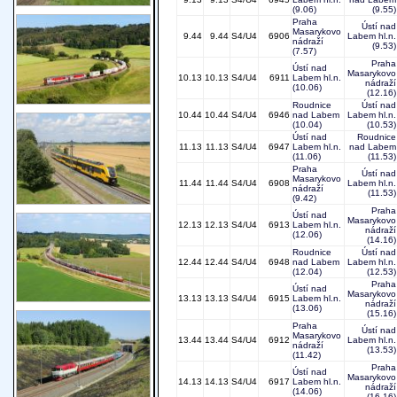
(9.06)
(9.55)
Praha
Ústí nad
Masarykovo
9.44
9.44
S4/U4
6906
Labem hl.n.
nádraží
(9.53)
(7.57)
Praha
Ústí nad
Masarykovo
10.13
10.13
S4/U4
6911
Labem hl.n.
nádraží
(10.06)
(12.16)
Roudnice
Ústí nad
10.44
10.44
S4/U4
6946
nad Labem
Labem hl.n.
(10.04)
(10.53)
Ústí nad
Roudnice
11.13
11.13
S4/U4
6947
Labem hl.n.
nad Labem
(11.06)
(11.53)
Praha
Ústí nad
Masarykovo
11.44
11.44
S4/U4
6908
Labem hl.n.
nádraží
(11.53)
(9.42)
Praha
Ústí nad
Masarykovo
12.13
12.13
S4/U4
6913
Labem hl.n.
nádraží
(12.06)
(14.16)
Roudnice
Ústí nad
12.44
12.44
S4/U4
6948
nad Labem
Labem hl.n.
(12.04)
(12.53)
Praha
Ústí nad
Masarykovo
13.13
13.13
S4/U4
6915
Labem hl.n.
nádraží
(13.06)
(15.16)
Praha
Ústí nad
Masarykovo
13.44
13.44
S4/U4
6912
Labem hl.n.
nádraží
(13.53)
(11.42)
Praha
Ústí nad
Masarykovo
14.13
14.13
S4/U4
6917
Labem hl.n.
nádraží
(14.06)
(16.16)