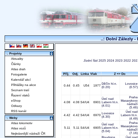
..: Dolní Zálezly -
:. Projekty
Aktuality
Jízdní řád
2025
2024
2023
2022
202
Články
Atlas drah
Příj.
Odj.
Linka
Vlak
Z => Do
Fotogalerie
Kalendář akcí
Děčín hl.n.
Lovosice
Přihlášky na akce
0.44
0.45
U54
1977
(0.20)
(0.57)
Seznam tratí
Řazení vlaků
Praha
Ústí nad
eShop
Masarykovo
4.08
4.08
S4/U4
6901
Labem hl.n.
nádraží
(4.01)
Odkazy
(5.46)
RSS kanál
Ústí nad
Lovosice
4.42
4.42
S4/U4
6970
Labem hl.n.
(4.30)
:. Weby
(4.49)
Praha
Atlas lokomotiv
Ústí nad
Masarykovo
5.11
5.11
S4/U4
6905
Labem hl.n.
Atlas vozů
nádraží
(5.04)
(7.16)
Nejkrásnější nádraží ČR
Roudnice
Ústí nad