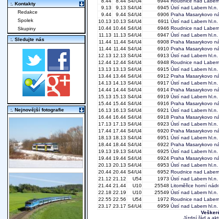
8.44
8.44
S4/U4
6944
Roudnice nad Labe
:. Kontakty
9.13
9.13
S4/U4
6945
Ústí nad Labem hl.n.
Redakce
9.44
9.44
S4/U4
6906
Praha Masarykovo ná
Spolek
10.13
10.13
S4/U4
6911
Ústí nad Labem hl.n.
10.44
10.44
S4/U4
6946
Roudnice nad Labe
Skupiny
11.13
11.13
S4/U4
6947
Ústí nad Labem hl.n.
:. Sledujte nás
11.44
11.44
S4/U4
6908
Praha Masarykovo ná
11.44
11.44
S4/U4
6910
Praha Masarykovo ná
12.13
12.13
S4/U4
6913
Ústí nad Labem hl.n.
12.44
12.44
S4/U4
6948
Roudnice nad Labe
13.13
13.13
S4/U4
6915
Ústí nad Labem hl.n.
13.44
13.44
S4/U4
6912
Praha Masarykovo ná
14.13
14.13
S4/U4
6917
Ústí nad Labem hl.n.
14.44
14.44
S4/U4
6914
Praha Masarykovo ná
15.13
15.13
S4/U4
6919
Ústí nad Labem hl.n.
15.44
15.44
S4/U4
6916
Praha Masarykovo ná
:. Nejnovější fotografie
16.13
16.13
S4/U4
6921
Ústí nad Labem hl.n.
16.44
16.44
S4/U4
6918
Praha Masarykovo ná
17.13
17.13
S4/U4
6923
Ústí nad Labem hl.n.
17.44
17.44
S4/U4
6920
Praha Masarykovo ná
18.13
18.13
S4/U4
6951
Ústí nad Labem hl.n.
18.44
18.44
S4/U4
6922
Praha Masarykovo ná
19.13
19.13
S4/U4
6925
Ústí nad Labem hl.n.
19.44
19.44
S4/U4
6924
Praha Masarykovo ná
20.13
20.13
S4/U4
6953
Ústí nad Labem hl.n.
20.44
20.44
S4/U4
6952
Roudnice nad Labe
21.12
21.12
U54
1973
Ústí nad Labem hl.n.
21.44
21.44
U10
25548
Litoměřice horní nádr
22.18
22.19
U10
25549
Ústí nad Labem hl.n.
22.55
22.56
U54
1972
Roudnice nad Labe
23.17
23.17
S4/U4
6959
Ústí nad Labem hl.n.
Veškeré
Jízdní řád a ak