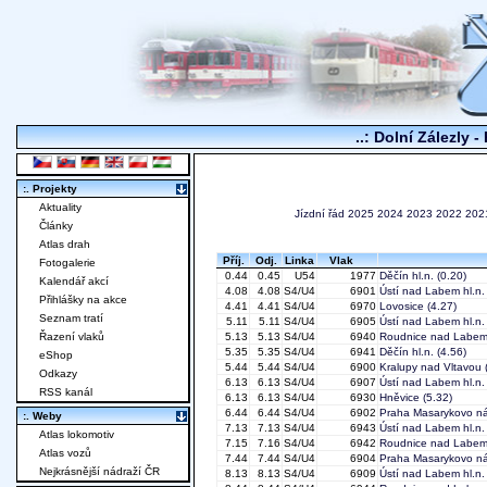
..: Dolní Zálezly -
:. Projekty
Aktuality
Jízdní řád
2025
2024
2023
2022
202
Články
Atlas drah
Příj.
Odj.
Linka
Vlak
Fotogalerie
0.44
0.45
U54
1977
Děčín hl.n.
(0.20)
Kalendář akcí
4.08
4.08
S4/U4
6901
Ústí nad Labem hl.n.
Přihlášky na akce
4.41
4.41
S4/U4
6970
Lovosice
(4.27)
Seznam tratí
5.11
5.11
S4/U4
6905
Ústí nad Labem hl.n.
Řazení vlaků
5.13
5.13
S4/U4
6940
Roudnice nad Labe
5.35
5.35
S4/U4
6941
Děčín hl.n.
(4.56)
eShop
5.44
5.44
S4/U4
6900
Kralupy nad Vltavou
(
Odkazy
6.13
6.13
S4/U4
6907
Ústí nad Labem hl.n.
RSS kanál
6.13
6.13
S4/U4
6930
Hněvice
(5.32)
6.44
6.44
S4/U4
6902
Praha Masarykovo ná
:. Weby
7.13
7.13
S4/U4
6943
Ústí nad Labem hl.n.
Atlas lokomotiv
7.15
7.16
S4/U4
6942
Roudnice nad Labe
Atlas vozů
7.44
7.44
S4/U4
6904
Praha Masarykovo ná
Nejkrásnější nádraží ČR
8.13
8.13
S4/U4
6909
Ústí nad Labem hl.n.