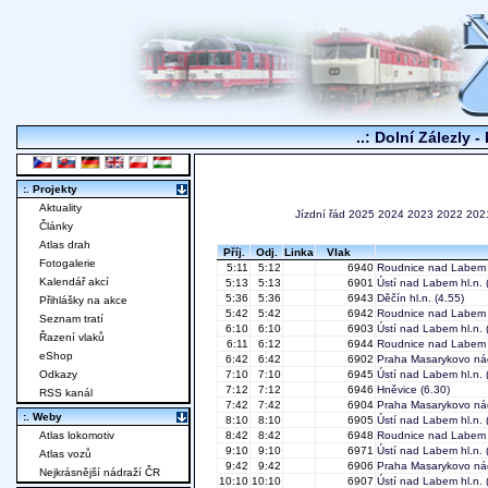
..: Dolní Zálezly -
:. Projekty
Aktuality
Jízdní řád
2025
2024
2023
2022
202
Články
Atlas drah
Příj.
Odj.
Linka
Vlak
Fotogalerie
5:11
5:12
6940
Roudnice nad Labem
Kalendář akcí
5:13
5:13
6901
Ústí nad Labem hl.n.
(
5:36
5:36
6943
Děčín hl.n.
(4.55)
Přihlášky na akce
5:42
5:42
6942
Roudnice nad Labem
Seznam tratí
6:10
6:10
6903
Ústí nad Labem hl.n.
(
Řazení vlaků
6:11
6:12
6944
Roudnice nad Labem
eShop
6:42
6:42
6902
Praha Masarykovo ná
Odkazy
7:10
7:10
6945
Ústí nad Labem hl.n.
(
7:12
7:12
6946
Hněvice
(6.30)
RSS kanál
7:42
7:42
6904
Praha Masarykovo ná
:. Weby
8:10
8:10
6905
Ústí nad Labem hl.n.
(
Atlas lokomotiv
8:42
8:42
6948
Roudnice nad Labem
9:10
9:10
6971
Ústí nad Labem hl.n.
(
Atlas vozů
9:42
9:42
6906
Praha Masarykovo ná
Nejkrásnější nádraží ČR
10:10
10:10
6907
Ústí nad Labem hl.n.