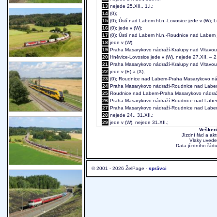
13
nejede 25.XII., 1.I.;
14
(0);
15
(0); Ústí nad Labem hl.n.-Lovosice jede v (W); Lovo
16
(0); jede v (W);
17
(0); Ústí nad Labem hl.n.-Roudnice nad Labem 
18
jede v (W);
19
Praha Masarykovo nádraží-Kralupy nad Vltavou n
20
Hněvice-Lovosice jede v (W), nejede 27.XII. – 2.I.
21
Praha Masarykovo nádraží-Kralupy nad Vltavou 
22
jede v (E) a (X);
23
(0); Roudnice nad Labem-Praha Masarykovo nád
24
Praha Masarykovo nádraží-Roudnice nad Labem
25
Roudnice nad Labem-Praha Masarykovo nádraží 
26
Praha Masarykovo nádraží-Roudnice nad Labem j
27
Praha Masarykovo nádraží-Roudnice nad Labem je
28
nejede 24., 31.XII.;
29
jede v (W), nejede 31.XII.;
Veškeré
Jízdní řád a ak
Vlaky uvede
Data jízdního řádu
© 2001 - 2026 ŽelPage -
správci