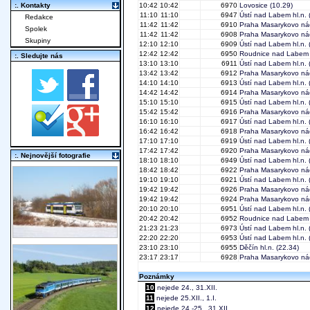
:. Kontakty
10:42
10:42
6970
Lovosice
(10.29)
11:10
11:10
6947
Ústí nad Labem hl.n.
(
Redakce
11:42
11:42
6910
Praha Masarykovo ná
Spolek
11:42
11:42
6908
Praha Masarykovo ná
Skupiny
12:10
12:10
6909
Ústí nad Labem hl.n.
12:42
12:42
6950
Roudnice nad Labem
:. Sledujte nás
13:10
13:10
6911
Ústí nad Labem hl.n.
13:42
13:42
6912
Praha Masarykovo ná
14:10
14:10
6913
Ústí nad Labem hl.n.
14:42
14:42
6914
Praha Masarykovo ná
15:10
15:10
6915
Ústí nad Labem hl.n.
15:42
15:42
6916
Praha Masarykovo ná
16:10
16:10
6917
Ústí nad Labem hl.n.
16:42
16:42
6918
Praha Masarykovo ná
17:10
17:10
6919
Ústí nad Labem hl.n.
17:42
17:42
6920
Praha Masarykovo ná
:. Nejnovější fotografie
18:10
18:10
6949
Ústí nad Labem hl.n.
18:42
18:42
6922
Praha Masarykovo ná
19:10
19:10
6921
Ústí nad Labem hl.n.
19:42
19:42
6926
Praha Masarykovo ná
19:42
19:42
6924
Praha Masarykovo ná
20:10
20:10
6951
Ústí nad Labem hl.n.
20:42
20:42
6952
Roudnice nad Labem
21:23
21:23
6973
Ústí nad Labem hl.n.
22:20
22:20
6953
Ústí nad Labem hl.n.
23:10
23:10
6955
Děčín hl.n.
(22.34)
23:17
23:17
6928
Praha Masarykovo ná
Poznámky
10
nejede 24., 31.XII.
11
nejede 25.XII., 1.I.
12
nejede 24.-25., 31.XII.