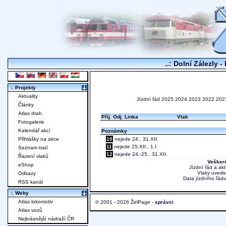
..: Dolní Zálezly -
:. Projekty
Aktuality
Jízdní řád
2025
2024
2023
2022
202
Články
Atlas drah
Příj.
Odj.
Linka
Vlak
Fotogalerie
Kalendář akcí
Poznámky
Přihlášky na akce
10
nejede 24., 31.XII.
11
nejede 25.XII., 1.I.
Seznam tratí
12
nejede 24.-25., 31.XII.
Řazení vlaků
Veškeré
eShop
Jízdní řád a ak
Vlaky uvede
Odkazy
Data jízdního řádu
RSS kanál
:. Weby
Atlas lokomotiv
© 2001 - 2026 ŽelPage -
správci
Atlas vozů
Nejkrásnější nádraží ČR