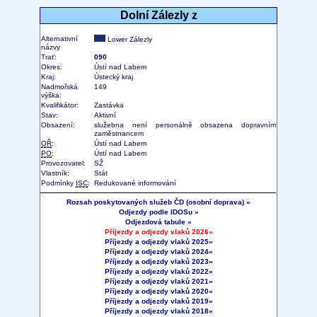
Dolní Zálezly z
Alternativní
Lower Zálezly
názvy
Trať:
090
Okres:
Ústí nad Labem
Kraj:
Ústecký kraj
Nadmořská
149
výška:
Kvalifikátor:
Zastávka
Stav:
Aktivní
Obsazení:
služebna není personálně obsazena dopravním
zaměstnancem
OŘ
:
Ústí nad Labem
PO
:
Ústí nad Labem
Provozovatel:
SŽ
Vlastník:
Stát
Podmínky
ISC
:
Redukované informování
Rozsah poskytovaných služeb ČD (osobní doprava) »
Odjezdy podle IDOSu »
Odjezdová tabule »
Příjezdy a odjezdy vlaků 2026»
Příjezdy a odjezdy vlaků 2025»
Příjezdy a odjezdy vlaků 2024»
Příjezdy a odjezdy vlaků 2023»
Příjezdy a odjezdy vlaků 2022»
Příjezdy a odjezdy vlaků 2021»
Příjezdy a odjezdy vlaků 2020»
Příjezdy a odjezdy vlaků 2019»
Příjezdy a odjezdy vlaků 2018»