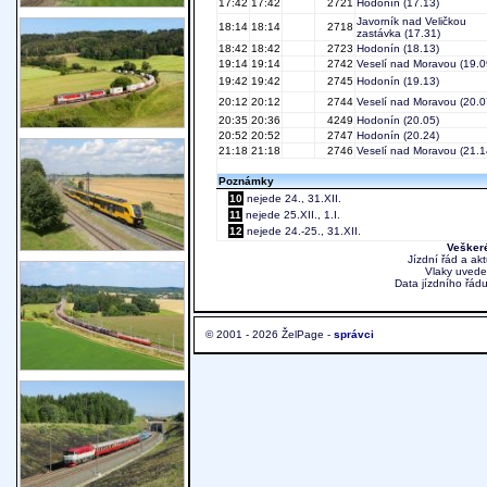
17:42
17:42
2721
Hodonín
(17.13)
Javorník nad Veličkou
18:14
18:14
2718
zastávka
(17.31)
18:42
18:42
2723
Hodonín
(18.13)
19:14
19:14
2742
Veselí nad Moravou
(19.0
19:42
19:42
2745
Hodonín
(19.13)
20:12
20:12
2744
Veselí nad Moravou
(20.0
20:35
20:36
4249
Hodonín
(20.05)
20:52
20:52
2747
Hodonín
(20.24)
21:18
21:18
2746
Veselí nad Moravou
(21.1
Poznámky
10
nejede 24., 31.XII.
11
nejede 25.XII., 1.I.
12
nejede 24.-25., 31.XII.
Veškeré
Jízdní řád a ak
Vlaky uvede
Data jízdního řádu
© 2001 - 2026 ŽelPage -
správci