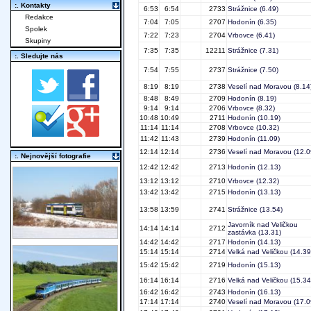
:. Kontakty
6:53
6:54
2733
Strážnice
(6.49)
Redakce
7:04
7:05
2707
Hodonín
(6.35)
Spolek
7:22
7:23
2704
Vrbovce
(6.41)
Skupiny
7:35
7:35
12211
Strážnice
(7.31)
:. Sledujte nás
7:54
7:55
2737
Strážnice
(7.50)
8:19
8:19
2738
Veselí nad Moravou
(8.14
8:48
8:49
2709
Hodonín
(8.19)
9:14
9:14
2706
Vrbovce
(8.32)
10:48
10:49
2711
Hodonín
(10.19)
11:14
11:14
2708
Vrbovce
(10.32)
11:42
11:43
2739
Hodonín
(11.09)
12:14
12:14
2736
Veselí nad Moravou
(12.0
:. Nejnovější fotografie
12:42
12:42
2713
Hodonín
(12.13)
13:12
13:12
2710
Vrbovce
(12.32)
13:42
13:42
2715
Hodonín
(13.13)
13:58
13:59
2741
Strážnice
(13.54)
Javorník nad Veličkou
14:14
14:14
2712
zastávka
(13.31)
14:42
14:42
2717
Hodonín
(14.13)
15:14
15:14
2714
Velká nad Veličkou
(14.39
15:42
15:42
2719
Hodonín
(15.13)
16:14
16:14
2716
Velká nad Veličkou
(15.34
16:42
16:42
2743
Hodonín
(16.13)
17:14
17:14
2740
Veselí nad Moravou
(17.0