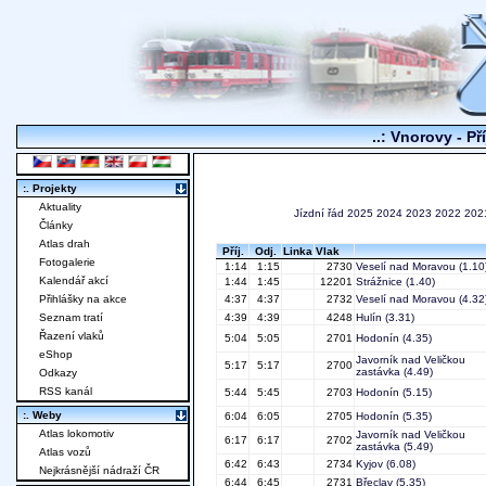
..: Vnorovy - Př
:. Projekty
Aktuality
Jízdní řád
2025
2024
2023
2022
202
Články
Atlas drah
Příj.
Odj.
Linka
Vlak
Fotogalerie
1:14
1:15
2730
Veselí nad Moravou
(1.10
Kalendář akcí
1:44
1:45
12201
Strážnice
(1.40)
Přihlášky na akce
4:37
4:37
2732
Veselí nad Moravou
(4.32
Seznam tratí
4:39
4:39
4248
Hulín
(3.31)
Řazení vlaků
5:04
5:05
2701
Hodonín
(4.35)
eShop
Javorník nad Veličkou
5:17
5:17
2700
zastávka
(4.49)
Odkazy
RSS kanál
5:44
5:45
2703
Hodonín
(5.15)
:. Weby
6:04
6:05
2705
Hodonín
(5.35)
Atlas lokomotiv
Javorník nad Veličkou
6:17
6:17
2702
zastávka
(5.49)
Atlas vozů
6:42
6:43
2734
Kyjov
(6.08)
Nejkrásnější nádraží ČR
6:44
6:45
2731
Břeclav
(5.35)