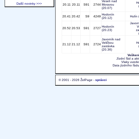
Veselí nad
H
Další novinky >>>
20.11
20.11
S91
2744
Moravou
(20.07)
Hodonín
20.41
20.42
S9
4249
Hulín
(20.12)
Javor
Hodonín
V
20.52
20.53
S91
2727
(20.23)
z
Javorník nad
Veličkou
H
21.12
21.12
S91
2724
zastávka
(20.36)
Veškeré
Jízdní řád a ak
Vlaky uvede
Data jízdního řádu
© 2001 - 2026 ŽelPage -
správci