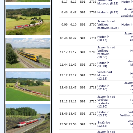
Veselí nad
8.17
8.17
S91
2736
Hodoní
Moravou
(8.12)
Javor
8.46
8.47
S91
2709
Hodonín
(8.17)
V
zastávk
Javorník nad
9.09
9.10
S91
2706
Veličkou
Hodoní
zastávka
(8.36)
Javor
Hodonín
V
10.46
10.47
S91
2711
(10.17)
z
Javorník nad
Veličkou
H
11.17
11.17
S91
2708
zastávka
(10.36)
Ves
Hodonín
11.44
11.45
S91
2739
M
(11.13)
Veselí nad
H
12.17
12.17
S91
2738
Moravou
(12.12)
Javor
Hodonín
V
12.46
12.47
S91
2713
(12.16)
z
Javorník nad
Veličkou
H
13.12
13.12
S91
2710
zastávka
(12.36)
Hodonín
Ve
13.46
13.47
S91
2715
(13.17)
Veličkou
Ves
Strážnice
13.57
13.58
S91
2741
M
(13.53)
Javorník nad