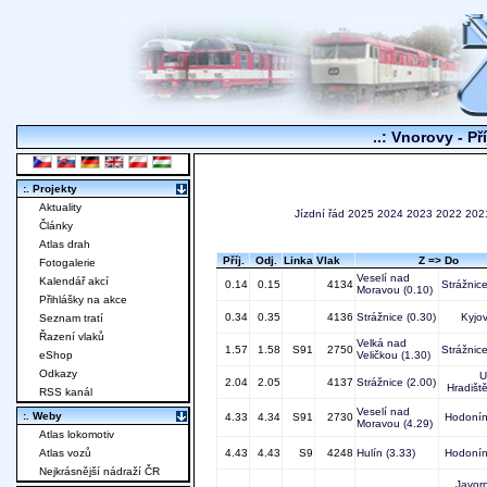
..: Vnorovy - Př
:. Projekty
Aktuality
Jízdní řád
2025
2024
2023
2022
202
Články
Atlas drah
Příj.
Odj.
Linka
Vlak
Z => Do
Fotogalerie
Veselí nad
Kalendář akcí
0.14
0.15
4134
Strážnic
Moravou
(0.10)
Přihlášky na akce
0.34
0.35
4136
Strážnice
(0.30)
Kyjo
Seznam tratí
Řazení vlaků
Velká nad
1.57
1.58
S91
2750
Strážnic
eShop
Veličkou
(1.30)
Odkazy
U
2.04
2.05
4137
Strážnice
(2.00)
Hradišt
RSS kanál
Veselí nad
:. Weby
4.33
4.34
S91
2730
Hodoní
Moravou
(4.29)
Atlas lokomotiv
Atlas vozů
4.43
4.43
S9
4248
Hulín
(3.33)
Hodoní
Nejkrásnější nádraží ČR
Javor