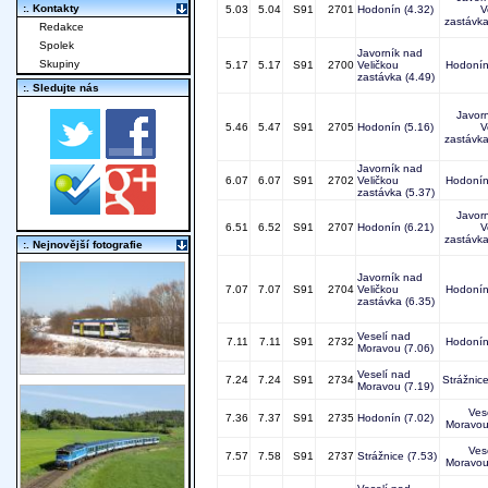
:. Kontakty
5.03
5.04
S91
2701
Hodonín
(4.32)
V
zastávk
Redakce
Spolek
Javorník nad
Skupiny
5.17
5.17
S91
2700
Veličkou
Hodoní
zastávka
(4.49)
:. Sledujte nás
Javor
5.46
5.47
S91
2705
Hodonín
(5.16)
V
zastávk
Javorník nad
6.07
6.07
S91
2702
Veličkou
Hodoní
zastávka
(5.37)
Javor
6.51
6.52
S91
2707
Hodonín
(6.21)
V
zastávk
:. Nejnovější fotografie
Javorník nad
7.07
7.07
S91
2704
Veličkou
Hodoní
zastávka
(6.35)
Veselí nad
7.11
7.11
S91
2732
Hodoní
Moravou
(7.06)
Veselí nad
7.24
7.24
S91
2734
Strážnic
Moravou
(7.19)
Ves
7.36
7.37
S91
2735
Hodonín
(7.02)
Moravo
Ves
7.57
7.58
S91
2737
Strážnice
(7.53)
Moravo