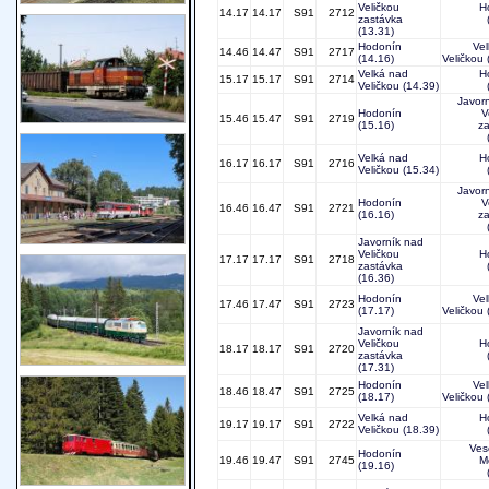
Veličkou
H
14.17
14.17
S91
2712
zastávka
(13.31)
Hodonín
Ve
14.46
14.47
S91
2717
(14.16)
Veličkou
Velká nad
H
15.17
15.17
S91
2714
Veličkou
(14.39)
Javor
Hodonín
V
15.46
15.47
S91
2719
(15.16)
z
Velká nad
H
16.17
16.17
S91
2716
Veličkou
(15.34)
Javor
Hodonín
V
16.46
16.47
S91
2721
(16.16)
z
Javorník nad
Veličkou
H
17.17
17.17
S91
2718
zastávka
(16.36)
Hodonín
Ve
17.46
17.47
S91
2723
(17.17)
Veličkou
Javorník nad
Veličkou
H
18.17
18.17
S91
2720
zastávka
(17.31)
Hodonín
Ve
18.46
18.47
S91
2725
(18.17)
Veličkou
Velká nad
H
19.17
19.17
S91
2722
Veličkou
(18.39)
Ves
Hodonín
19.46
19.47
S91
2745
M
(19.16)