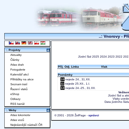
..: Vnorovy - Př
:. Projekty
Aktuality
Jízdní řád
2025
2024
2023
2022
202
Články
Atlas drah
Příj.
Odj.
Linka
Vlak
Fotogalerie
Kalendář akcí
Poznámky
Přihlášky na akce
10
nejede 24., 31.XII.
11
nejede 25.XII., 1.I.
Seznam tratí
12
nejede 24.-25., 31.XII.
Řazení vlaků
Veškeré
eShop
Jízdní řád a ak
Vlaky uvede
Odkazy
Data jízdního řádu
RSS kanál
:. Weby
Atlas lokomotiv
© 2001 - 2026 ŽelPage -
správci
Atlas vozů
Nejkrásnější nádraží ČR