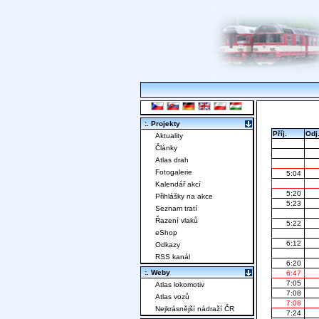
:. Projekty
Příj.
Odj
Aktuality
Články
Atlas drah
Fotogalerie
5:04
Kalendář akcí
5:20
Přihlášky na akce
5:23
Seznam tratí
Řazení vlaků
5:22
eShop
6:12
Odkazy
RSS kanál
6:20
:. Weby
6:47
7:05
Atlas lokomotiv
7:08
Atlas vozů
7:08
Nejkrásnější nádraží ČR
7:24