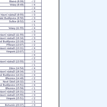
Blatná
(8:09)
- / 2
Volary
(9:49)
- / 4
- / 4
- / 4
 hlavní nádraží
(9:55)
- / 3
ské Budějovice
(9:56)
- / 3
Sušice
(9:52)
- / 4
- / 1
Volary
(11:55)
- / 4
- / 3
hlavní nádraží
(11:55)
- / 3
hlavní nádraží
(16:34)
- / 3
ké Budějovice
(13:16)
- / 4
Příbram
(13:07)
- / 2
hlavní nádraží
(13:31)
- / 4
Vimperk
(13:07)
- / 2
- / 4
- / 2
hlavní nádraží
(13:55)
- / 3
- / 1
Zdice
(14:54)
- / 4
hlavní nádraží
(18:34)
- / 3
ké Budějovice
(14:31)
- / 4
Březnice
(14:48)
- / 2
Nové Údolí
(16:32)
- / 4
ké Budějovice
(15:51)
- / 4
Březnice
(15:59)
- / 1
hlavní nádraží
(16:31)
- / 4
hlavní nádraží
(15:55)
- / 3
Vimperk
(15:51)
- / 2
- / 1
Bohumín
(23:37)
- / 3