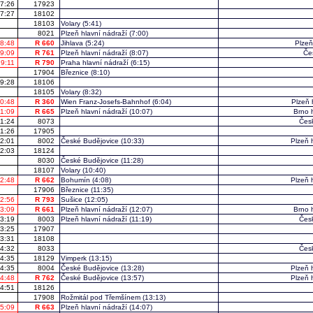
7:26
17923
7:27
18102
18103
Volary
(5:41)
8021
Plzeň hlavní nádraží
(7:00)
8:48
R 660
Jihlava
(5:24)
Plzeň
9:09
R 761
Plzeň hlavní nádraží
(8:07)
Če
9:11
R 790
Praha hlavní nádraží
(6:15)
17904
Březnice
(8:10)
9:28
18106
18105
Volary
(8:32)
0:48
R 360
Wien Franz-Josefs-Bahnhof
(6:04)
Plzeň 
11:09
R 665
Plzeň hlavní nádraží
(10:07)
Brno 
11:24
8073
Čes
11:26
17905
2:01
8002
České Budějovice
(10:33)
Plzeň 
2:03
18124
8030
České Budějovice
(11:28)
18107
Volary
(10:40)
2:48
R 662
Bohumín
(4:08)
Plzeň 
17906
Březnice
(11:35)
2:56
R 793
Sušice
(12:05)
3:09
R 661
Plzeň hlavní nádraží
(12:07)
Brno 
3:19
8003
Plzeň hlavní nádraží
(11:19)
Čes
3:25
17907
3:31
18108
4:32
8033
Čes
4:35
18129
Vimperk
(13:15)
4:35
8004
České Budějovice
(13:28)
Plzeň 
4:48
R 762
České Budějovice
(13:57)
Plzeň 
4:51
18126
17908
Rožmitál pod Třemšínem
(13:13)
5:09
R 663
Plzeň hlavní nádraží
(14:07)