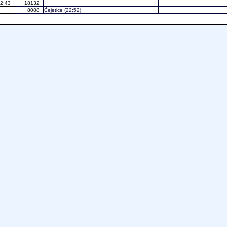
2:43
18132
8088
Čejetice
(22:52)