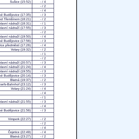
Sušice
(15:52)
- / 4
- / 2
- / 4
ké Budějovice
(17:35)
- / 3
pod Třemšínem
(18:21)
- / 2
hlavní nádraží
(18:31)
- / 1
hlavní nádraží
(17:55)
- / 3
- / 2
lavní nádraží
(19:50)
- / 4
ké Budějovice
(17:56)
- / 3
ice předměstí
(17:26)
- / 4
Volary
(19:32)
- / 2
- / 1
- / 2
hlavní nádraží
(20:57)
- / 3
lavní nádraží
(21:24)
- / 4
hlavní nádraží
(19:55)
- / 3
ké Budějovice
(20:14)
- / 3
Blatná
(19:37)
- / 2
osefs-Bahnhof
(23:12)
- / 3
Volary
(21:24)
- / 4
- / 4
- / 1
hlavní nádraží
(21:55)
- / 3
- / 4
ké Budějovice
(21:56)
- / 3
Vimperk
(22:27)
- / 2
- / 2
- / 4
Čejetice
(22:49)
- / 4
Blatná
(23:27)
- / 2