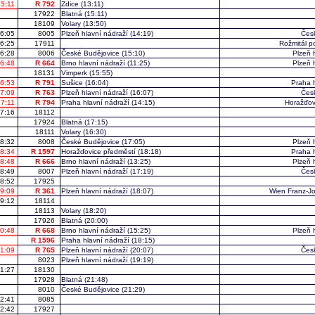
15:11
R 792
Zdice
(13:11)
17922
Blatná
(15:11)
18109
Volary
(13:50)
6:05
8005
Plzeň hlavní nádraží
(14:19)
Čes
6:25
17911
Rožmitál 
6:28
8006
České Budějovice
(15:10)
Plzeň 
6:48
R 664
Brno hlavní nádraží
(11:25)
Plzeň 
18131
Vimperk
(15:55)
6:53
R 791
Sušice
(16:04)
Praha h
7:09
R 763
Plzeň hlavní nádraží
(16:07)
Čes
17:11
R 794
Praha hlavní nádraží
(14:15)
Horažďov
7:16
18112
17924
Blatná
(17:15)
18111
Volary
(16:30)
8:32
8008
České Budějovice
(17:05)
Plzeň 
8:34
R 1597
Horažďovice předměstí
(18:18)
Praha h
8:48
R 666
Brno hlavní nádraží
(13:25)
Plzeň 
8:49
8007
Plzeň hlavní nádraží
(17:19)
Čes
8:52
17925
9:09
R 361
Plzeň hlavní nádraží
(18:07)
Wien Franz-J
9:12
18114
18113
Volary
(18:20)
17926
Blatná
(20:00)
0:48
R 668
Brno hlavní nádraží
(15:25)
Plzeň 
R 1596
Praha hlavní nádraží
(18:15)
1:09
R 765
Plzeň hlavní nádraží
(20:07)
Čes
8023
Plzeň hlavní nádraží
(19:19)
1:27
18130
17928
Blatná
(21:48)
8010
České Budějovice
(21:29)
2:41
8085
2:42
17927