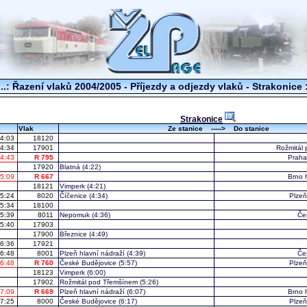
..: Řazení vlaků 2004/2005 - Příjezdy a odjezdy vlaků - Strakonice :
Strakonice
.
Vlak
Ze stanice -----> Do stanice
4:03
18120
4:34
17901
Rožmitál
4:43
R 795
Praha
17920
Blatná
(4:22)
5:09
R 667
Brno 
18121
Vimperk
(4:21)
5:24
8020
Číčenice
(4:34)
Plzeň
5:34
18100
5:39
8011
Nepomuk
(4:36)
Če
5:40
17903
17900
Březnice
(4:49)
6:36
17921
6:48
8001
Plzeň hlavní nádraží
(4:39)
Če
6:48
R 760
České Budějovice
(5:57)
Plzeň
18123
Vimperk
(6:00)
17902
Rožmitál pod Třemšínem
(5:26)
7:09
R 669
Plzeň hlavní nádraží
(6:07)
Brno 
7:25
8000
České Budějovice
(6:17)
Plzeň