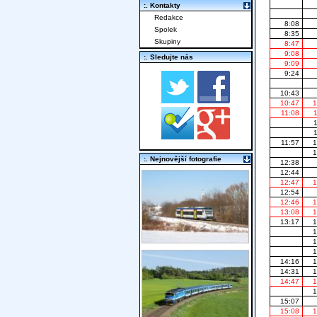
:. Kontakty
Redakce
8:08
Spolek
8:35
Skupiny
8:47
9:08
:. Sledujte nás
9:09
9:24
10:43
10:47
1
11:08
11:57
1
1
:. Nejnovější fotografie
12:38
12:44
12:47
1
12:54
12:46
1
13:08
1
13:17
1
1
1
1
14:16
1
14:31
1
14:47
1
1
15:07
15:08
1