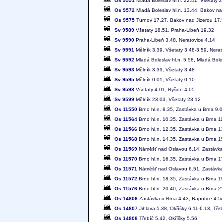
Os 9551
Mladá Boleslav hl.n. 22.41, Všetaty 2
Os 9572
Mladá Boleslav hl.n. 13.44, Bakov na
Os 9575
Turnov 17.27, Bakov nad Jizerou 17.5
Sv 9589
Všetaty 18.51, Praha-Libeň 19.32
Sv 9590
Praha-Libeň 3.48, Neratovice 4.14
Sv 9591
Mělník 3.39, Všetaty 3.48-3.59, Nera
Sv 9592
Mladá Boleslav hl.n. 5.58, Mladá Bol
Sv 9593
Mělník 3.39, Všetaty 3.48
Sv 9595
Mělník 0.01, Všetaty 0.10
Sv 9598
Všetaty 4.01, Byšice 4.05
Sv 9599
Mělník 23.03, Všetaty 23.12
Os 11550
Brno hl.n. 8.35, Zastávka u Brna 9
Os 11564
Brno hl.n. 10.35, Zastávka u Brna 
Os 11566
Brno hl.n. 12.35, Zastávka u Brna 
Os 11568
Brno hl.n. 14.35, Zastávka u Brna 
Os 11569
Náměšť nad Oslavou 6.14, Zastávka 
Os 11570
Brno hl.n. 16.35, Zastávka u Brna 
Os 11571
Náměšť nad Oslavou 6.51, Zastávka 
Os 11572
Brno hl.n. 18.35, Zastávka u Brna 
Os 11576
Brno hl.n. 20.40, Zastávka u Brna 
Os 14806
Zastávka u Brna 4.43, Rapotice 4.5
Os 14807
Jihlava 5.38, Okříšky 6.11-6.13, Tře
Os 14808
Třebíč 5.42, Okříšky 5.56