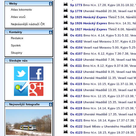
:. Weby
Sp 1773
Brno hl.n. 17.28, Kyjov 18.31-18.32,
Atlas lokomotiv
Sp 1778
Uherské Hradiště 20.36, Veselí nad M
Atlas vozů
Sp 1925
Horácký Expres
Třebíč 5.04, Náměšť
Sp 1926
Horácký Expres
Brno hl.n. 14.31, N
Nejkrásnější nádraží ČR
Sp 1927
Horácký Expres
Třebíč 6.06, Náměšť
:. Kontakty
Os 4101
Brno hl.n. 4.14, Kyjov 5.31-5.32, Ve
Redakce
Os 4102
Veselí nad Moravou 3.57, Kyjov 4.23-
Spolek
Os 4104
Veselí nad Moravou 5.00, Kyjov 5.25-
Skupiny
Os 4107
Brno hl.n. 6.12, Kyjov 7.36-7.38, Ve
Os 4110
Uherské Hradiště 7.36, Veselí nad Mor
:. Sledujte nás
Os 4111
Brno hl.n. 8.12, Kyjov 9.37-9.38, Ve
Os 4112
Uherské Hradiště 9.35, Veselí nad Mo
Os 4114
Uherské Hradiště 11.35, Veselí nad M
Os 4115
Brno hl.n. 10.15, Kyjov 11.37-11.38,
Os 4116
Uherské Hradiště 13.35, Veselí nad M
Os 4117
Brno hl.n. 12.15, Kyjov 13.37-13.38,
Os 4118
Uherské Hradiště 15.35, Veselí nad M
:. Nejnovější fotografie
Os 4119
Brno hl.n. 14.14, Kyjov 15.37-15.38,
Os 4120
Uherské Hradiště 17.35, Veselí nad M
Os 4121
Brno hl.n. 16.14, Kyjov 17.37-17.38,
Os 4122
Staré Město u Uherského Hradiště 19
Os 4123
Brno hl.n. 18.15, Kyjov 19.37-19.38,