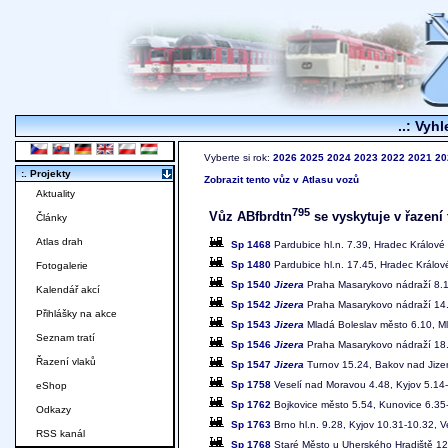
..: Vyhl
Vyberte si rok:
2026
2025
2024
2023
2022
2021
20
:. Projekty
Zobrazit tento vůz v Atlasu vozů
Aktuality
795
Vůz ABfbrdtn
se vyskytuje v řazení 
Články
Atlas drah
Sp 1468
Pardubice hl.n. 7.39, Hradec Králové 
Sp 1480
Pardubice hl.n. 17.45, Hradec Králové
Fotogalerie
Sp 1540
Jizera
Praha Masarykovo nádraží 8.17
Kalendář akcí
Sp 1542
Jizera
Praha Masarykovo nádraží 14.1
Přihlášky na akce
Sp 1543
Jizera
Mladá Boleslav město 6.10, Ml
Seznam tratí
Sp 1546
Jizera
Praha Masarykovo nádraží 18.1
Řazení vlaků
Sp 1547
Jizera
Turnov 15.24, Bakov nad Jizer
Sp 1758
Veselí nad Moravou 4.48, Kyjov 5.14-
eShop
Sp 1762
Bojkovice město 5.54, Kunovice 6.35-
Odkazy
Sp 1763
Brno hl.n. 9.28, Kyjov 10.31-10.32, 
RSS kanál
Sp 1768
Staré Město u Uherského Hradiště 12.