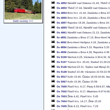
Os 4852
Náměšť nad Oslavou 21.43, Třebíč 2
Os 4853
Třebíč 17.44, Náměšť nad Oslavou 18
Os 4854
Brno hl.n. 21.44, Zastávka u Brna 22
Os 4856
Brno hl.n. 22.40, Zastávka u Brna 2
Další novinky >>>
Os 4857
Rapotice 19.28, Zastávka u Brna 19.3
Os 4859
Třebíč 19.43, Náměšť nad Oslavou 20
Os 4861
Náměšť nad Oslavou 21.13, Zastávka 
Sv 4891
Zastávka u Brna 17.13, Brno-Horní H
Sv 4892
Brno-Horní Heršpice 4.18, Zastávka u
Sv 4894
Zastávka u Brna 5.10, Rapotice 5.20
Sv 4896
Zastávka u Brna 4.28, Rapotice 4.38
Os 5100
Náchod 4.23, Václavice 4.30-4.32, St
Os 5107
Trutnov hl.n. 20.42, Starkoč 21.20-2
Os 5146
Náchod 22.21, Teplice nad Metují 22
Os 5148
Starkoč 22.49, Václavice 22.53-22.56
Os 5917
Kolín 15.40, Čáslav 16.03-16.04, Ha
Os 5967
Kolín 15.36, Čáslav 15.59
Os 7600
Plzeň hl.n. 6.17, Plasy 6.56-6.57, Mla
Os 7602
Plzeň hl.n. 8.17, Mladotice 9.07-9.09,
Os 7603
Žihle 4.42, Plzeň hl.n. 5.45
Os 7604
Plzeň hl.n. 14.17, Žihle 15.20
Os 7605
Žihle 6.13, Plzeň hl.n. 7.23