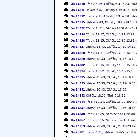
Os 14810
Třebíč 6.15, Okříšky 6.30-6.33, Jihl
Os 14811
Jihlava 7.43, Okříšky 8.15-8.16, Tře
Os 14812
Třebíč 7.15, Okříšky 7.30-7.30, Jihl
Os 14815
Jihlava 9.43, Okříšky 10.15-10.16, 
Os 14822
Třebíč 11.24, Okříšky 11.39-11.40, 
Os 14824
Třebíč 12.17, Okříšky 12.32-12.33, 
Os 14826
Třebíč 13.15, Okříšky 13.30-13.31, 
Os 14827
Jihlava 13.43, Okříšky 14.15-14.16,
Os 14828
Třebíč 14.17, Okříšky 14.32-14.33, 
Os 14829
Jihlava 13.43, Okříšky 14.17-14.18,
Os 14832
Třebíč 15.15, Okříšky 15.30-15.31, 
Os 14834
Třebíč 15.22, Okříšky 15.40-15.43, 
Os 14835
Jihlava 15.43, Okříšky 16.17-16.18,
Os 14839
Jihlava 15.55, Okříšky 16.29-16.33,
Os 14841
Jihlava 16.43, Okříšky 17.25
Os 14843
Okříšky 18.02, Třebíč 18.16
Os 14844
Třebíč 19.24, Okříšky 19.39-19.40, 
Os 14847
Jihlava 17.43, Okříšky 18.15-18.15,
Os 14849
Třebíč 18.35, Náměšť nad Oslavou
Os 14857
Třebíč 22.25, Náměšť nad Oslavou
Os 14859
Jihlava 22.40, Okříšky 23.12-23.12,
Os 28301
Třebíč 4.15, Jihlava 5.04-5.07, Jihl