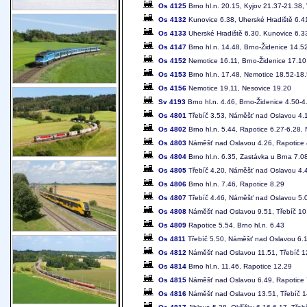
Os 4125
Brno hl.n. 20.15, Kyjov 21.37-21.38,
Os 4132
Kunovice 6.38, Uherské Hradiště 6.4
Os 4133
Uherské Hradiště 6.30, Kunovice 6.3
Os 4147
Brno hl.n. 14.48, Brno-Židenice 14.5
Os 4152
Nemotice 16.11, Brno-Židenice 17.10
Os 4153
Brno hl.n. 17.48, Nemotice 18.52-18.
Os 4156
Nemotice 19.11, Nesovice 19.20
Sv 4193
Brno hl.n. 4.46, Brno-Židenice 4.50-4
Os 4801
Třebíč 3.53, Náměšť nad Oslavou 4.13
Os 4802
Brno hl.n. 5.44, Rapotice 6.27-6.28,
Os 4803
Náměšť nad Oslavou 4.26, Rapotice 4.
Os 4804
Brno hl.n. 6.35, Zastávka u Brna 7.0
Os 4805
Třebíč 4.20, Náměšť nad Oslavou 4.41
Os 4806
Brno hl.n. 7.46, Rapotice 8.29
Os 4807
Třebíč 4.46, Náměšť nad Oslavou 5.07
Os 4808
Náměšť nad Oslavou 9.51, Třebíč 10
Os 4809
Rapotice 5.54, Brno hl.n. 6.43
Os 4811
Třebíč 5.50, Náměšť nad Oslavou 6.
Os 4812
Náměšť nad Oslavou 11.51, Třebíč 1
Os 4814
Brno hl.n. 11.46, Rapotice 12.29
Os 4815
Náměšť nad Oslavou 6.49, Rapotice 7
Os 4816
Náměšť nad Oslavou 13.51, Třebíč 1