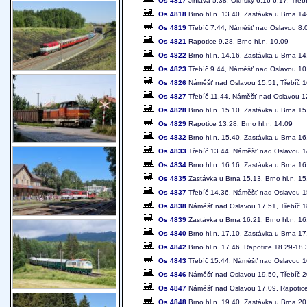
Os 4817
Jihlava 5.38, Okříšky 6.16-6.17, Tře
Os 4818
Brno hl.n. 13.40, Zastávka u Brna 1
Os 4819
Třebíč 7.44, Náměšť nad Oslavou 8.07
Os 4821
Rapotice 9.28, Brno hl.n. 10.09
Os 4822
Brno hl.n. 14.16, Zastávka u Brna 14
Os 4823
Třebíč 9.44, Náměšť nad Oslavou 10.
Os 4826
Náměšť nad Oslavou 15.51, Třebíč 1
Os 4827
Třebíč 11.44, Náměšť nad Oslavou 12
Os 4828
Brno hl.n. 15.10, Zastávka u Brna 15
Os 4829
Rapotice 13.28, Brno hl.n. 14.09
Os 4832
Brno hl.n. 15.40, Zastávka u Brna 1
Os 4833
Třebíč 13.44, Náměšť nad Oslavou 14
Os 4834
Brno hl.n. 16.16, Zastávka u Brna 16
Os 4835
Zastávka u Brna 15.13, Brno hl.n. 15
Os 4837
Třebíč 14.36, Náměšť nad Oslavou 15
Os 4838
Náměšť nad Oslavou 17.51, Třebíč 1
Os 4839
Zastávka u Brna 16.21, Brno hl.n. 16
Os 4840
Brno hl.n. 17.10, Zastávka u Brna 17
Os 4842
Brno hl.n. 17.46, Rapotice 18.29-18
Os 4843
Třebíč 15.44, Náměšť nad Oslavou 16
Os 4846
Náměšť nad Oslavou 19.50, Třebíč 20
Os 4847
Náměšť nad Oslavou 17.09, Rapotice 
Os 4848
Brno hl.n. 19.40, Zastávka u Brna 2