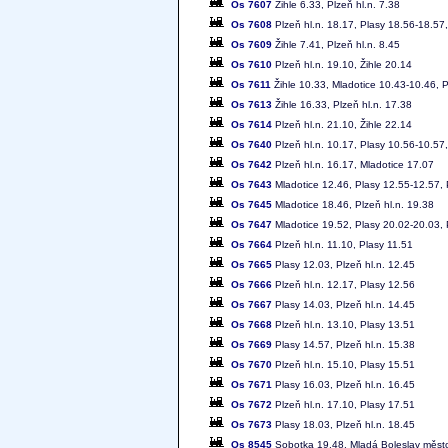
Os 7607
Žihle 6.33, Plzeň hl.n. 7.38
Os 7608
Plzeň hl.n. 18.17, Plasy 18.56-18.57,
Os 7609
Žihle 7.41, Plzeň hl.n. 8.45
Os 7610
Plzeň hl.n. 19.10, Žihle 20.14
Os 7611
Žihle 10.33, Mladotice 10.43-10.46, P
Os 7613
Žihle 16.33, Plzeň hl.n. 17.38
Os 7614
Plzeň hl.n. 21.10, Žihle 22.14
Os 7640
Plzeň hl.n. 10.17, Plasy 10.56-10.57,
Os 7642
Plzeň hl.n. 16.17, Mladotice 17.07
Os 7643
Mladotice 12.46, Plasy 12.55-12.57, 
Os 7645
Mladotice 18.46, Plzeň hl.n. 19.38
Os 7647
Mladotice 19.52, Plasy 20.02-20.03, 
Os 7664
Plzeň hl.n. 11.10, Plasy 11.51
Os 7665
Plasy 12.03, Plzeň hl.n. 12.45
Os 7666
Plzeň hl.n. 12.17, Plasy 12.56
Os 7667
Plasy 14.03, Plzeň hl.n. 14.45
Os 7668
Plzeň hl.n. 13.10, Plasy 13.51
Os 7669
Plasy 14.57, Plzeň hl.n. 15.38
Os 7670
Plzeň hl.n. 15.10, Plasy 15.51
Os 7671
Plasy 16.03, Plzeň hl.n. 16.45
Os 7672
Plzeň hl.n. 17.10, Plasy 17.51
Os 7673
Plasy 18.03, Plzeň hl.n. 18.45
Os 8545
Sobotka 19.48, Mladá Boleslav město