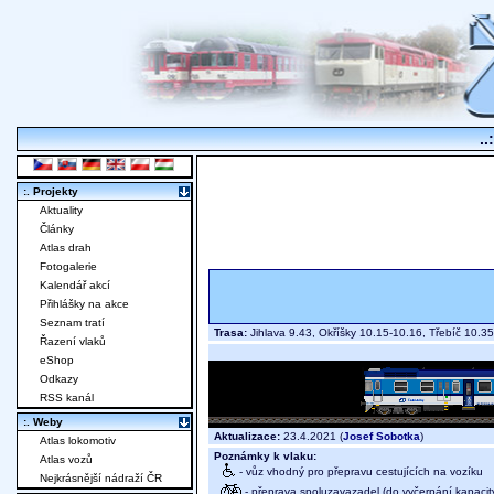
..
:. Projekty
Aktuality
Články
Atlas drah
Fotogalerie
Kalendář akcí
Přihlášky na akce
Seznam tratí
Trasa:
Jihlava 9.43, Okříšky 10.15-10.16, Třebíč 10.
Řazení vlaků
eShop
Odkazy
RSS kanál
:. Weby
Aktualizace:
23.4.2021 (
Josef Sobotka
)
Atlas lokomotiv
Poznámky k vlaku:
Atlas vozů
- vůz vhodný pro přepravu cestujících na vozíku
Nejkrásnější nádraží ČR
- přeprava spoluzavazadel (do vyčerpání kapacit