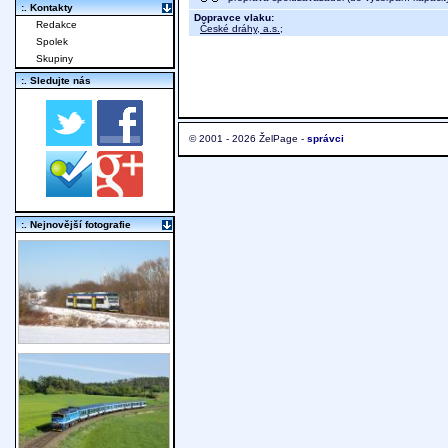
:. Kontakty
Dopravce vlaku:
Redakce
České dráhy, a.s.
;
Spolek
Skupiny
:. Sledujte nás
© 2001 - 2026 ŽelPage -
správci
:. Nejnovější fotografie