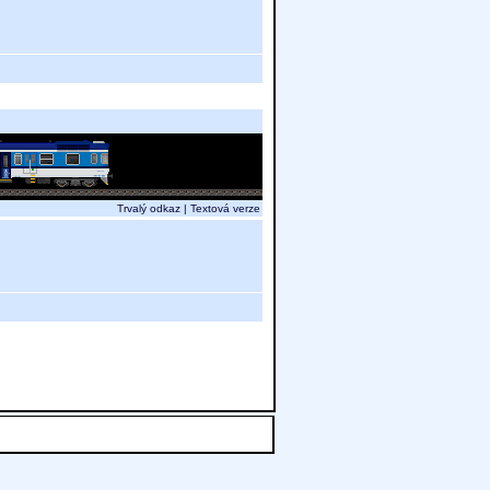
Trvalý odkaz
|
Textová verze