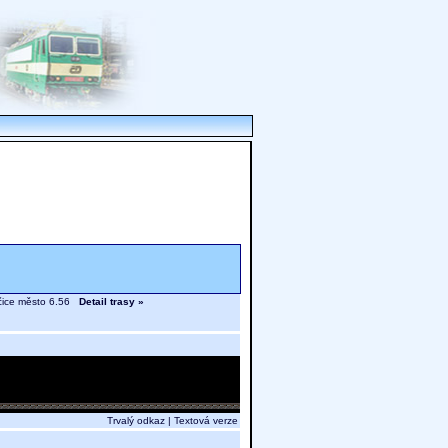
Dačice město 6.56
Detail trasy »
Trvalý odkaz
|
Textová verze