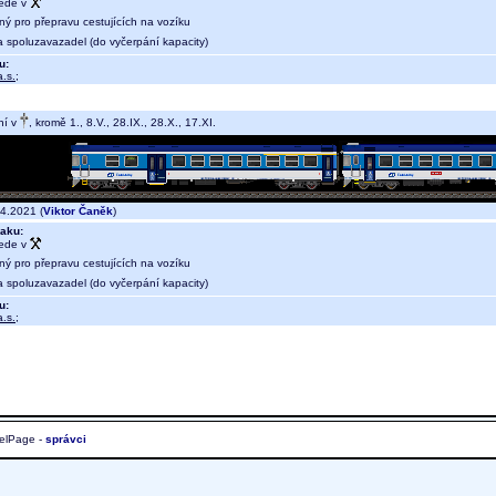
jede v
ný pro přepravu cestujících na vozíku
a spoluzavazadel (do vyčerpání kapacity)
u:
.s.
;
ní v
, kromě 1., 8.V., 28.IX., 28.X., 17.XI.
4.2021 (
Viktor Čaněk
)
aku:
jede v
ný pro přepravu cestujících na vozíku
a spoluzavazadel (do vyčerpání kapacity)
u:
.s.
;
elPage -
správci