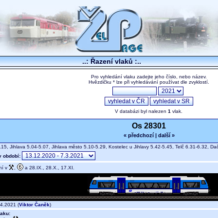
..: Řazení vlaků :..
Pro vyhledání vlaku zadejte jeho číslo, nebo název.
Hvězdičku * lze při vyhledávání používat dle zvyklostí.
V databázi byl nalezen
1
vlak.
Os 28301
« předchozí
|
další »
.15, Jihlava 5.04-5.07, Jihlava město 5.10-5.29, Kostelec u Jihlavy 5.42-5.45, Telč 6.31-6.32, 
v období:
ní v
,
a 28.IX., 28.X., 17.XI.
4.2021 (
Viktor Čaněk
)
aku: