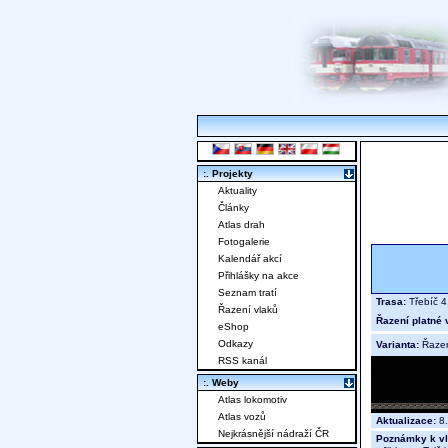
:. Projekty
Aktuality
Články
Atlas drah
Fotogalerie
Kalendář akcí
Přihlášky na akce
Seznam tratí
Trasa:
Třebíč 4
Řazení vlaků
Řazení platné 
eShop
Odkazy
Varianta:
Řaze
RSS kanál
:. Weby
Atlas lokomotiv
Atlas vozů
Aktualizace:
8.
Nejkrásnější nádraží ČR
Poznámky k vl