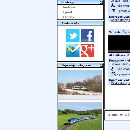
Jihlava - Telč 
:. Kontakty
- vůz vhod
Redakce
- přeprav
Spolek
Dopravce vlak
Skupiny
České dráhy, a
:. Sledujte nás
Varianta:
Řaze
Aktualizace:
8.
Poznámky k vl
Jihlava - Telč 
:. Nejnovější fotografie
- vůz vhod
- přeprav
Dopravce vlak
České dráhy, a
© 2001 - 2026 Ž