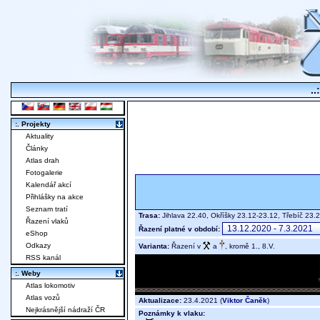
..
:. Projekty
Aktuality
Články
Atlas drah
Fotogalerie
Kalendář akcí
Přihlášky na akce
Seznam tratí
Trasa:
Jihlava 22.40, Okříšky 23.12-23.12, Třebíč 2
Řazení vlaků
Řazení platné v období:
eShop
Odkazy
Varianta:
Řazení v
a
, kromě 1., 8.V.
RSS kanál
:. Weby
Atlas lokomotiv
Atlas vozů
Aktualizace:
23.4.2021 (
Viktor Čaněk
)
Nejkrásnější nádraží ČR
Poznámky k vlaku: