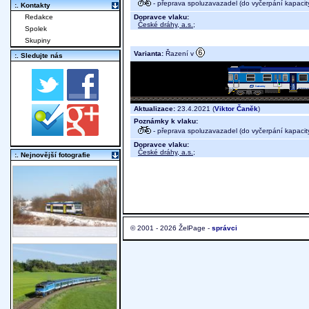
- přeprava spoluzavazadel (do vyčerpání kapacit
:. Kontakty
Dopravce vlaku:
Redakce
České dráhy, a.s.
;
Spolek
Skupiny
Varianta:
Řazení v
:. Sledujte nás
Aktualizace:
23.4.2021 (
Viktor Čaněk
)
Poznámky k vlaku:
- přeprava spoluzavazadel (do vyčerpání kapacit
Dopravce vlaku:
České dráhy, a.s.
;
:. Nejnovější fotografie
© 2001 - 2026 ŽelPage -
správci