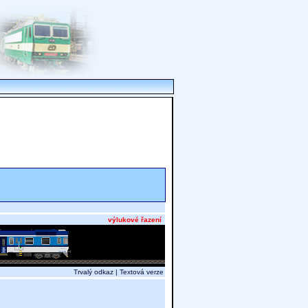
výlukové řazení
Trvalý odkaz
|
Textová verze