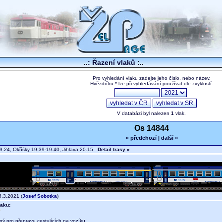
..: Řazení vlaků :..
Pro vyhledání vlaku zadejte jeho číslo, nebo název.
Hvězdičku * lze při vyhledávání používat dle zvyklostí.
V databázi byl nalezen
1
vlak.
Os 14844
« předchozí
|
další »
9.24, Okříšky 19.39-19.40, Jihlava 20.15
Detail trasy »
.3.2021 (
Josef Sobotka
)
aku:
ný pro přepravu cestujících na vozíku