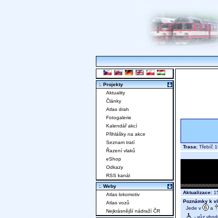
:. Projekty
Aktuality
Články
Atlas drah
Fotogalerie
Kalendář akcí
Přihlášky na akce
Seznam tratí
Trasa:
Třebíč 1
Řazení vlaků
eShop
Odkazy
RSS kanál
:. Weby
Aktualizace:
15
Atlas lokomotiv
Poznámky k vl
Atlas vozů
Jede v
a
Nejkrásnější nádraží ČR
- vůz vhod