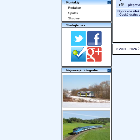
:. Kontakty
- přeprav
Redakce
Dopravce vlak
Spolek
České dráhy, a
Skupiny
:. Sledujte nás
© 2001 - 2026 Ž
:. Nejnovější fotografie