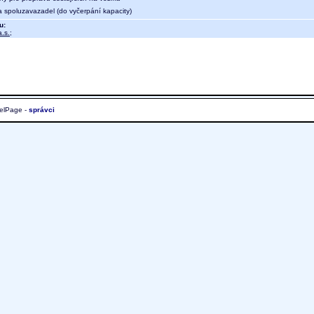
a spoluzavazadel (do vyčerpání kapacity)
u:
.s.
;
elPage -
správci