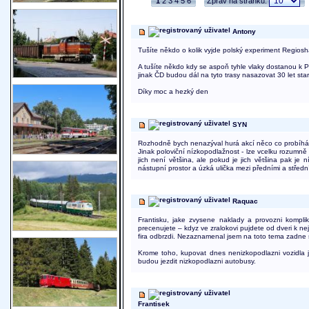
1
2
3
4
5
6
Zpráv na stránku:
Antony
Tušíte někdo o kolik vyjde polský experiment Regios
A tušíte někdo kdy se aspoň tyhle vlaky dostanou k P
jinak ČD budou dál na tyto trasy nasazovat 30 let sta
Díky moc a hezký den
SYN
Rozhodně bych nenazýval hurá akcí něco co probíhá u
Jinak poloviční nízkopodlažnost - lze vcelku rozumně
jich není většina, ale pokud je jich většina pak je n
nástupní prostor a úzká ulička mezi předními a střed
Raquac
Frantisku, jake zvysene naklady a provozni kompli
precenujete – kdyz ve zralokovi pujdete od dveri k ne
fira odbrzdi. Nezaznamenal jsem na toto tema zadne st
Krome toho, kupovat dnes nenizkopodlazni vozidla j
budou jezdit nizkopodlazni autobusy.
Frantisek