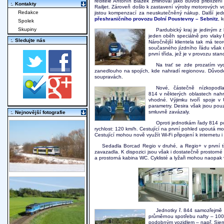
ředitele Antonín Blažek zmiňoval jako důvod přiblížen
:. Kontakty
Railjet. Zároveň došlo k zastavení výroby motorových v
Redakce
jistou kompenzací za neuskutečněný nákup. Další jedn
přeshraničního provozu Dolní Poustevny – Sebnitz
, 
Spolek
Skupiny
Pardubický kraj je jediným z 
jeden oběh speciálně pro vlaky 
:. Sledujte nás
Náročnější klientela tak má teo
současného jízdního řádu však m
první třída, jež je v provozu sta
Na trať se zde prozatím v
zanedlouho na spojích, kde nahradí regionovu. Důvod
soupravách.
Nové, částečně nízkopodla
814 v některých oblastech nahra
vhodné. Výjimku tvoří spoje v 
parametry. Desira však jsou pou
smluvně zavázaly.
:. Nejnovější fotografie
Oproti jednotkám řady 814 pos
rychlost: 120 km/h. Cestující na první pohled upoutá mo
Cestující mohou nově využít Wi-Fi připojení k internetu i 
Sedadla Borcad Regio v druhé, a Regio+ v první tř
zavazadla. K dispozici jsou však i dostatečně prostorné 
a prostorná kabina WC. Cyklisté a lyžaři mohou naopak v
Jednotky ř. 844 samozřejmě 
průměrnou spotřebu nafty – 100 
podobným vozidlem – např. Siem