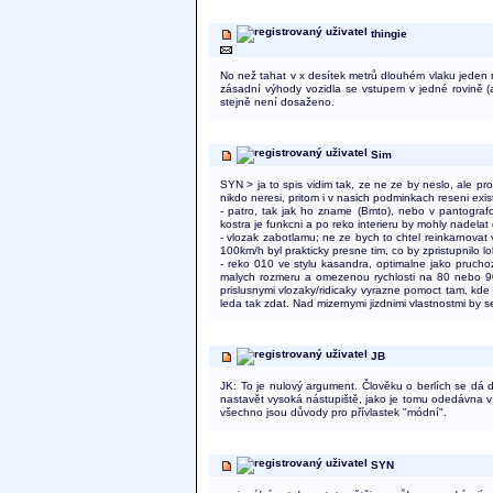
thingie
No než tahat v x desítek metrů dlouhém vlaku jeden n
zásadní výhody vozidla se vstupem v jedné rovině (
stejně není dosaženo.
Sim
SYN > ja to spis vidim tak, ze ne ze by neslo, ale pro
nikdo neresi, pritom i v nasich podminkach reseni exis
- patro, tak jak ho zname (Bmto), nebo v pantograf
kostra je funkcni a po reko interieru by mohly nadelat
- vlozak zabotlamu; ne ze bych to chtel reinkarnovat
100km/h byl prakticky presne tim, co by zpristupnilo 
- reko 010 ve stylu kasandra, optimalne jako pruchozi
malych rozmeru a omezenou rychlosti na 80 nebo 90 
prislusnymi vlozaky/ridicaky vyrazne pomoct tam, kd
leda tak zdat. Nad mizernymi jizdnimi vlastnostmi by 
JB
JK: To je nulový argument. Člověku o berlích se dá d
nastavět vysoká nástupiště, jako je tomu odedávna v 
všechno jsou důvody pro přívlastek "módní".
SYN