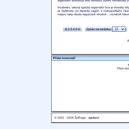
regionální autobusy toto většinou vůbec nenabízejí a n
houbeles, takový typický regionální bus je dneska ně
ta myšlenka na klasický vagón s nízkopodlažní částí
nejsou taky všude kapacitně vhodné... nicméně hlavní
1
2
3
4
5
6
Zpráv na stránku:
R
Přidat komentář
Před vlo
© 2001 - 2026 ŽelPage -
správci