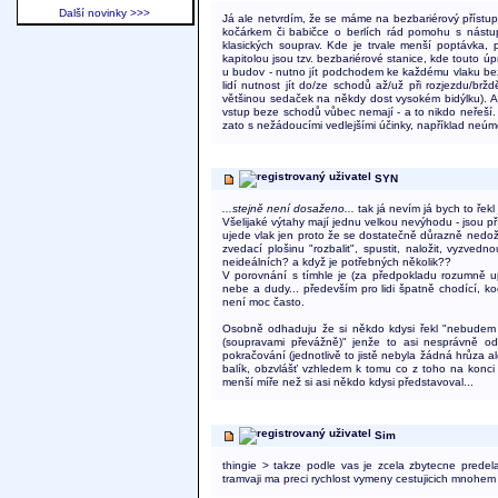
Další novinky >>>
Já ale netvrdím, že se máme na bezbariérový přístup 
kočárkem či babičce o berlích rád pomohu s nástupe
klasických souprav. Kde je trvale menší poptávka, p
kapitolou jsou tzv. bezbariérové stanice, kde touto ú
u budov - nutno jít podchodem ke každému vlaku bez v
lidí nutnost jít do/ze schodů až/už při rozjezdu/br
většinou sedaček na někdy dost vysokém bidýlku). A
vstup beze schodů vůbec nemají - a to nikdo neřeší.
zato s nežádoucími vedlejšími účinky, například neú
SYN
...stejně není dosaženo...
tak já nevím já bych to řekl
Všelijaké výtahy mají jednu velkou nevýhodu - jsou p
ujede vlak jen proto že se dostatečně důrazně nedožad
zvedací plošinu "rozbalit", spustit, naložit, vyzve
neideálních? a když je potřebných několik??
V porovnání s tímhle je (za předpokladu rozumně upo
nebe a dudy... především pro lidi špatně chodící, ko
není moc často.
Osobně odhaduju že si někdo kdysi řekl "nebudem v
(soupravami převážně)" jenže to asi nesprávně od
pokračování (jednotlivě to jistě nebyla žádná hrůza 
balík, obzvlášť vzhledem k tomu co z toho na konc
menší míře než si asi někdo kdysi představoval...
Sim
thingie > takze podle vas je zcela zbytecne pred
tramvaji ma preci rychlost vymeny cestujicich mnohem ve