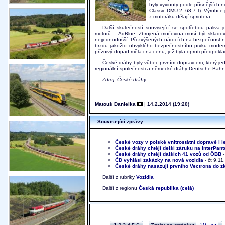
byly vyvinuty podle přísnějších 
Classic DMU-2: 68,7 t). Výrobce
z motoráku dělají sprintera.
Další skutečností související se spotřebou paliva 
motorů – AdBlue. Zbrojená močovina musí být sklado
nejjednodušší. Při zvýšených nárocích na bezpečnost n
brzdu jakožto obvyklého bezpečnostního prvku moderní
příznivý dopad měla i na cenu, jež byla oproti předpokl
České dráhy byly vůbec prvním dopravcem, který jed
regionální společnosti a německé dráhy Deutsche Bahn,
Zdroj: České dráhy
Matouš Danielka
|
14.2.2014 (19:20)
Související zprávy
České vozy v polské vnitrostátní dopravě i l
České dráhy chtějí delší záruku na InterPant
České dráhy chtějí dalších 41 vozů od ÖBB
-
ČD vyhlásí zakázky na nová vozidla
- čt 9.1
České dráhy nasazují prvního Vectrona do 
Další z rubriky
Vozidla
Další z regionu
Česká republika (celá)