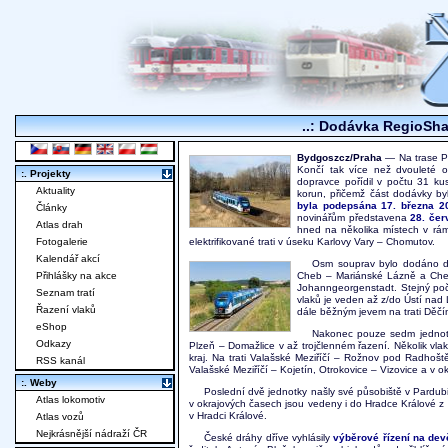
..: Dodávka RegioSha
Bydgoszcz/Praha
— Na trase Pa
Končí tak více než dvouleté o
:. Projekty
dopravce pořídil v počtu 31 ku
Aktuality
korun, přičemž část dodávky b
byla podepsána 17. března 2
Články
novinářům představena
28. čer
Atlas drah
hned na několika místech v rám
Fotogalerie
elektrifikované trati v úseku Karlovy Vary – Chomutov.
Kalendář akcí
Osm souprav bylo dodáno do
Přihlášky na akce
Cheb – Mariánské Lázně a Cheb
Johanngeorgenstadt. Stejný poč
Seznam tratí
vlaků je veden až z/do Ústí nad
Řazení vlaků
dále běžným jevem na trati Děč
eShop
Nakonec pouze sedm jednotek
Odkazy
Plzeň – Domažlice v až trojčlenném řazení. Několik vla
kraj. Na trati Valašské Meziříčí – Rožnov pod Radhošt
RSS kanál
Valašské Meziříčí – Kojetín, Otrokovice – Vizovice a v o
:. Weby
Poslední dvě jednotky našly své působiště v Pardub
Atlas lokomotiv
v okrajových časech jsou vedeny i do Hradce Králové z
v Hradci Králové.
Atlas vozů
Nejkrásnější nádraží ČR
České dráhy dříve vyhlásily
výběrové řízení na dev