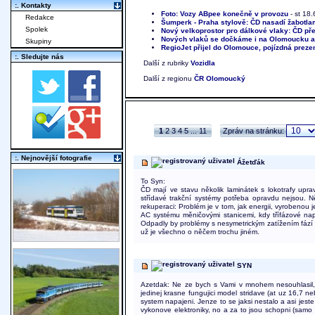
:. Kontakty
Foto: Vozy ABpee konečně v provozu
- st 18
Redakce
Šumperk - Praha stylově: ČD nasadí žabotla
Spolek
Nový velkoprostor pro dálkové vlaky: ČD př
Nových vlaků se dočkáme i na Olomoucku a
Skupiny
RegioJet přijel do Olomouce, pojízdná prez
:. Sledujte nás
Další z rubriky
Vozidla
Další z regionu
ČR Olomoucký
1
2
3
4
5
...
11
Zpráv na stránku:
:. Nejnovější fotografie
Ážetďák
To Syn:
ČD mají ve stavu několik laminátek s lokotrafy up
střídavé trakční systémy potřeba opravdu nejsou. N
rekuperaci: Problém je v tom, jak energii, vyrobeno
AC systému měničovými stanicemi, kdy třífázové n
Odpadly by problémy s nesymetrickým zatížením fází a
už je všechno o něčem trochu jiném.
SYN
Azetdak: Ne ze bych s Vami v mnohem nesouhlasil, a
jedinej krasne fungujici model stridave (at uz 16,7 ne
system napajeni. Jenze to se jaksi nestalo a asi jest
vykonove elektroniky, no a za to jsou schopni (samo 