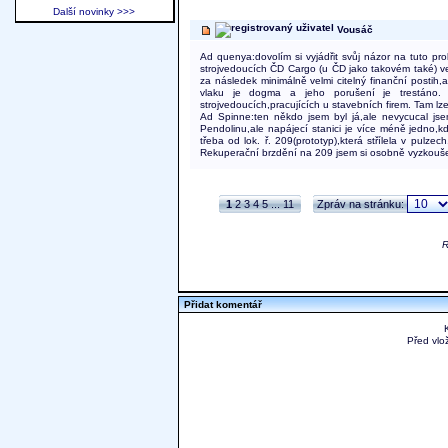
Další novinky >>>
Vousáč
Ad quenya:dovolím si vyjádřit svůj názor na tuto pr
strojvedoucích ČD Cargo (u ČD jako takovém také) v
za následek minimálně velmi citelný finanční postih,
vlaku je dogma a jeho porušení je trestáno.
strojvedoucích,pracujících u stavebních firem. Tam lz
Ad Spinne:ten někdo jsem byl já,ale nevycucal jse
Pendolinu,ale napájecí stanici je více méně jedno,
třeba od lok. ř. 209(prototyp),která střílela v pulz
Rekuperační brzdění na 209 jsem si osobně vyzkoušel
1
2
3
4
5
...
11
Zpráv na stránku:
R
Přidat komentář
Před vlo