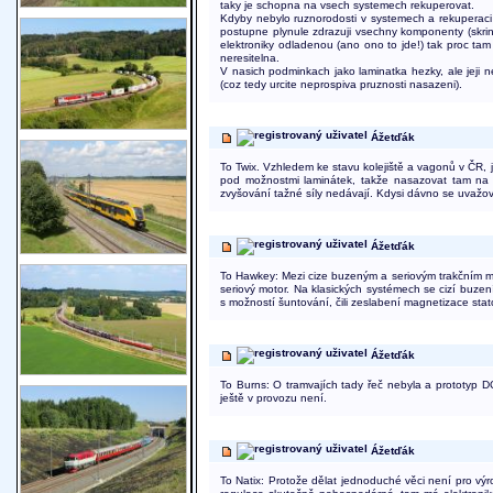
taky je schopna na vsech systemech rekuperovat.
Kdyby nebylo ruznorodosti v systemech a rekuperaci 
postupne plynule zdrazuji vsechny komponenty (skrine
elektroniky odladenou (ano ono to jde!) tak proc ta
neresitelna.
V nasich podminkach jako laminatka hezky, ale jeji ne
(coz tedy urcite neprospiva pruznosti nasazeni).
Ážetďák
To Twix. Vzhledem ke stavu kolejiště a vagonů v ČR, je
pod možnostmi laminátek, takže nasazovat tam na n
zvyšování tažné síly nedávají. Kdysi dávno se uvažov
Ážetďák
To Hawkey: Mezi cize buzeným a seriovým trakčním mot
seriový motor. Na klasických systémech se cizí buzen
s možností šuntování, čili zeslabení magnetizace stat
Ážetďák
To Burns: O tramvajích tady řeč nebyla a prototyp D
ještě v provozu není.
Ážetďák
To Natix: Protože dělat jednoduché věci není pro vý