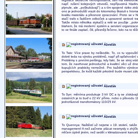
regulace skutečně nehospodárná, tam má elektronik
např. rušení kolejových obvodů, nepřípustná hladi
plynule, ale ,,poškubávají") a s tím spojené riziko z
ono je jednodušší vrazit do lokomotivy škatuli s hr
kvalitu materiálu a přesnost zpracování. Proto se v
stačí trafo s řadičem odboček a upravené seriové tra
Takže místo několika stykačů a relé se použije ,,pok
blahem, že má moderní systém a servisní organizace 
to ve finále zaplatí, čili, přesněji řečeno, kdo na to
Ážetďák
To Twix: Více praxe by neškodilo. To, co tu vypouští
dobré leda na výrobu problémů, např při spřahování 
Problémy s prvními peršingy, kdy fakt, že se stroj v
tom, že navrhovat jednoduché a kvalitní věci už dne
kupujících prakticky nemožné. Pro každého výrobce
perspektivou, že kvůli každé prkotině bude muset záka
Ážetďák
To Syn: měnírna produkuje 3 kV DC a ty se získávají 
ostatních je to buď o 22 kV přímo, nobo o převodu 11
jednofázové transformátory 110/25 kV.
Ážetďák
To Quennya: Naštěstí už nejsme v 19. století, takž
management! A než začnete plácat nesmysly o zhýčkanýc
něčem úplně jiném, než sedět v klimatizované kancel