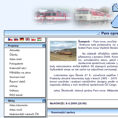
..: Pars opr
Šumperk
– Pars nova, součást 
"Smlouva byla podepsána na zák
:. Projekty
ředitel Pars nova Vladimír Berán
Aktuality
Na základě dřívějšího výbě
Články
přistavena v prosinci 2008. Kr
Atlas drah
tzv. schváleného stavu, jakož 
zkušenosti společnost nabrala i
Fotogalerie
tedy rekonstrukce dočká dalších 39 zástupců početnýc
Kalendář akcí
čtyřicetileté stroje se tak zatím na odpočinek nechysta
Přihlášky na akce
Lokomotiva typu Škoda 47 E, označená nejdříve S 
Seznam tratí
Prakticky shodné lokomotivy byly v letech 1965 – 1970 d
Řazení vlaků
korozi umožnila i realizaci odvážného designu podle 
naprostá většina z nich dceřinné společnosti ČD Cargo.
eShop
Odkazy
zdroj: Škodovák, tisková zpráva Pars nova, Wikipedi
RSS kanál
:. Weby
NIcKON
|
8.4.2009 (16:00)
Atlas lokomotiv
Atlas vozů
Související zprávy
Nejkrásnější nádraží ČR