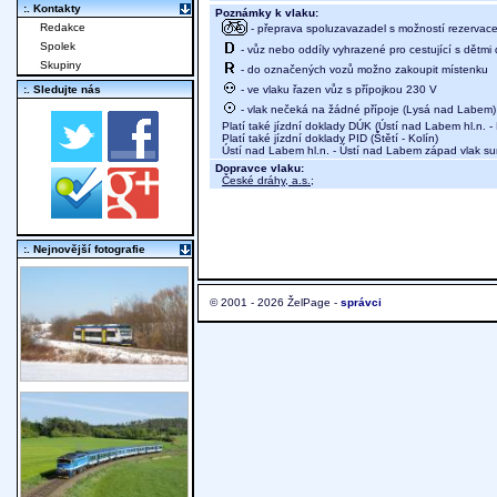
:. Kontakty
Poznámky k vlaku:
Redakce
- přeprava spoluzavazadel s možností rezervace 
Spolek
- vůz nebo oddíly vyhrazené pro cestující s dětmi 
Skupiny
- do označených vozů možno zakoupit místenku
- ve vlaku řazen vůz s přípojkou 230 V
:. Sledujte nás
- vlak nečeká na žádné přípoje (Lysá nad Labem)
Platí také jízdní doklady DÚK (Ústí nad Labem hl.n. - 
Platí také jízdní doklady PID (Štětí - Kolín)
Ústí nad Labem hl.n. - Ústí nad Labem západ vlak s
Dopravce vlaku:
České dráhy, a.s.
;
:. Nejnovější fotografie
© 2001 - 2026 ŽelPage -
správci