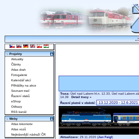
..
:. Projekty
Aktuality
Články
Atlas drah
Fotogalerie
Kalendář akcí
Přihlášky na akce
Seznam tratí
Trasa:
Ústí nad Labem hl.n. 12.33, Ústí nad Labem zá
Řazení vlaků
14.39
Detail trasy »
eShop
Řazení platné v období:
Odkazy
RSS kanál
:. Weby
Atlas lokomotiv
Atlas vozů
Nejkrásnější nádraží ČR
Aktualizace:
29.11.2020 (
Jan Faigl
)