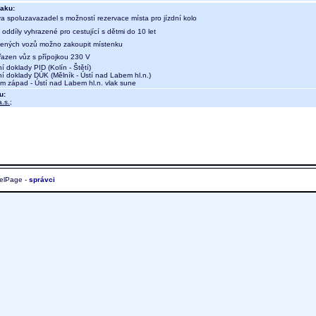
aku:
a spoluzavazadel s možností rezervace místa pro jízdní kolo
oddíly vyhrazené pro cestující s dětmi do 10 let
ených vozů možno zakoupit místenku
 řazen vůz s přípojkou 230 V
í doklady PID (Kolín - Štětí)
ní doklady DÚK (Mělník - Ústí nad Labem hl.n.)
 západ - Ústí nad Labem hl.n. vlak sune
u:
.s.
;
elPage -
správci