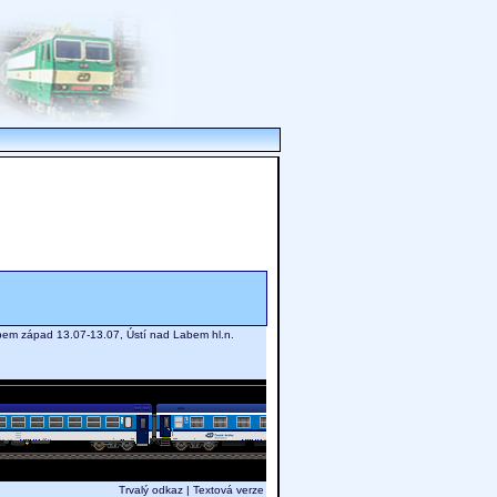
abem západ 13.07-13.07, Ústí nad Labem hl.n.
Trvalý odkaz
|
Textová verze