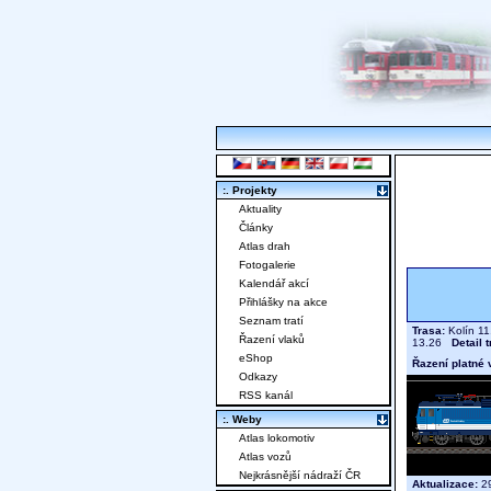
:. Projekty
Aktuality
Články
Atlas drah
Fotogalerie
Kalendář akcí
Přihlášky na akce
Seznam tratí
Trasa:
Kolín 11
Řazení vlaků
13.26
Detail 
eShop
Řazení platné 
Odkazy
RSS kanál
:. Weby
Atlas lokomotiv
Atlas vozů
Nejkrásnější nádraží ČR
Aktualizace:
29