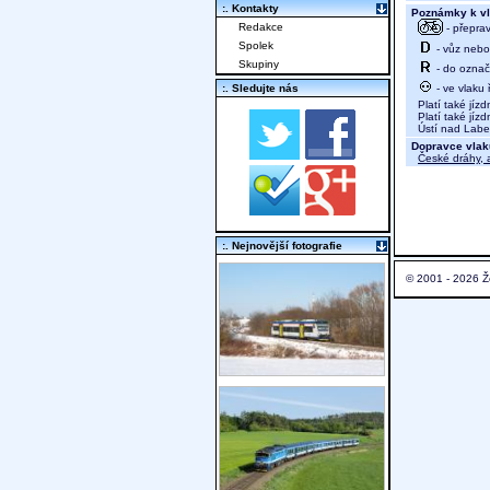
:. Kontakty
Poznámky k vl
Redakce
- přeprav
Spolek
- vůz nebo 
Skupiny
- do označ
- ve vlaku
:. Sledujte nás
Platí také jízdn
Platí také jízd
Ústí nad Labem
Dopravce vlak
České dráhy, a
:. Nejnovější fotografie
© 2001 - 2026 Ž