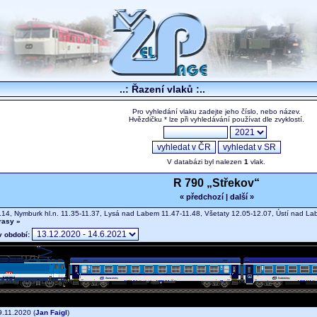
..: Řazení vlaků :..
Pro vyhledání vlaku zadejte jeho číslo, nebo název.
Hvězdičku * lze při vyhledávání používat dle zvyklostí.
V databázi byl nalezen
1
vlak.
R 790 „Střekov“
« předchozí
|
další »
.14, Nymburk hl.n. 11.35-11.37, Lysá nad Labem 11.47-11.48, Všetaty 12.05-12.07, Ústí nad L
trasy »
v období:
.11.2020 (
Jan Faigl
)