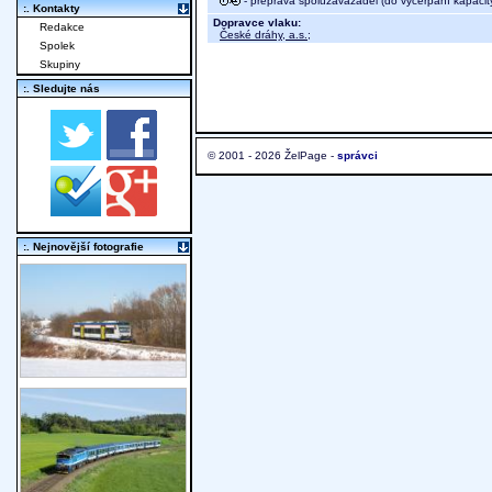
- přeprava spoluzavazadel (do vyčerpání kapacit
:. Kontakty
Dopravce vlaku:
Redakce
České dráhy, a.s.
;
Spolek
Skupiny
:. Sledujte nás
© 2001 - 2026 ŽelPage -
správci
:. Nejnovější fotografie