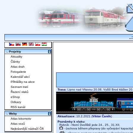
..
:. Projekty
Aktuality
Články
Atlas drah
Fotogalerie
Kalendář akcí
Přihlášky na akce
Seznam tratí
Trasa:
Lipno nad Vltavou 20.08, Vyšší Brod klášter 2
Řazení vlaků
eShop
Odkazy
RSS kanál
:. Weby
Aktualizace:
10.2.2021 (
Viktor Čaněk
)
Atlas lokomotiv
Poznámky k vlaku:
Atlas vozů
Rybník - Horní Dvořiště jede 24., 25., 31.XII.
- úschova během přepravy (do vyčerpání kapacity)
Nejkrásnější nádraží ČR