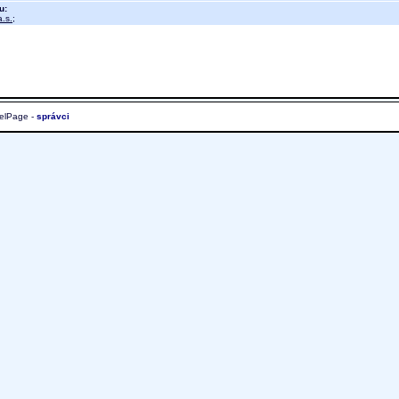
u:
.s.
;
elPage -
správci