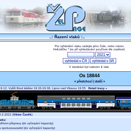
..: Řazení vlaků :..
Pro vyhledání vlaku zadejte jeho číslo, nebo název.
Hvězdičku * lze při vyhledávání používat dle zvyklostí.
V databázi byl nalezen
1
vlak.
Os 18844
« předchozí
|
další »
9.12, Vyšší Brod klášter 19.33-19.36, Lipno nad Vltavou 19.55
Detail trasy »
.2.2021 (
Viktor Čaněk
)
aku:
během přepravy (do vyčerpání kapacity)
a spoluzavazadel (do vyčerpání kapacity)