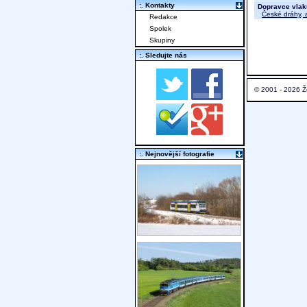
:. Kontakty
Dopravce vlak
České dráhy, a
Redakce
Spolek
Skupiny
:. Sledujte nás
© 2001 - 2026 Ž
:. Nejnovější fotografie