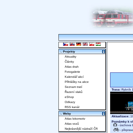
:. Projekty
Aktuality
Články
Atlas drah
Fotogalerie
Kalendář akcí
Přihlášky na akce
Seznam tratí
Trasa:
Rybník 1
Řazení vlaků
eShop
Odkazy
RSS kanál
:. Weby
Aktualizace:
10
Atlas lokomotiv
Poznámky k vl
Atlas vozů
- úschova 
Nejkrásnější nádraží ČR
- přeprav