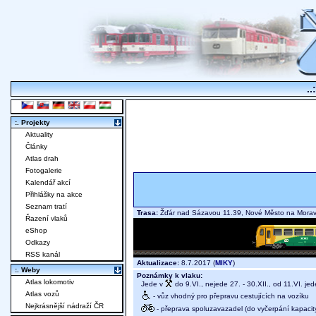
..
:. Projekty
Aktuality
Články
Atlas drah
Fotogalerie
Kalendář akcí
Přihlášky na akce
Seznam tratí
Trasa:
Žďár nad Sázavou 11.39, Nové Město na Mor
Řazení vlaků
eShop
Odkazy
RSS kanál
Aktualizace:
8.7.2017 (
MIKY
)
:. Weby
Poznámky k vlaku:
Atlas lokomotiv
Jede v
do 9.VI., nejede 27. - 30.XII., od 11.VI. j
Atlas vozů
- vůz vhodný pro přepravu cestujících na vozíku
Nejkrásnější nádraží ČR
- přeprava spoluzavazadel (do vyčerpání kapacit