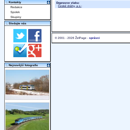
:. Kontakty
Dopravce vlaku:
České dráhy, a.s.
;
Redakce
Spolek
Skupiny
:. Sledujte nás
© 2001 - 2026 ŽelPage -
správci
:. Nejnovější fotografie