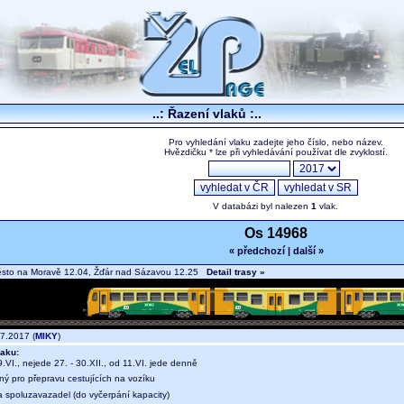
..: Řazení vlaků :..
Pro vyhledání vlaku zadejte jeho číslo, nebo název.
Hvězdičku * lze při vyhledávání používat dle zvyklostí.
V databázi byl nalezen
1
vlak.
Os 14968
« předchozí
|
další »
sto na Moravě 12.04, Žďár nad Sázavou 12.25
Detail trasy »
7.2017 (
MIKY
)
aku:
.VI., nejede 27. - 30.XII., od 11.VI. jede denně
ný pro přepravu cestujících na vozíku
a spoluzavazadel (do vyčerpání kapacity)