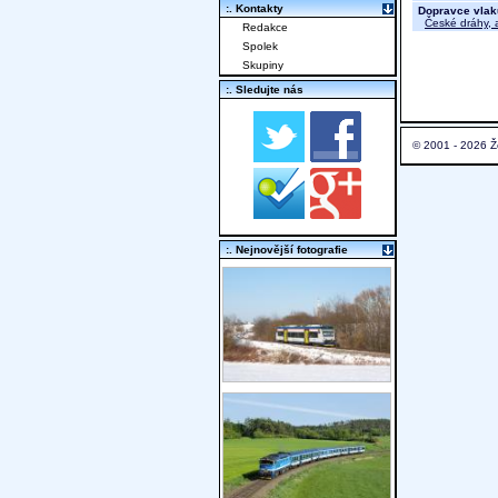
:. Kontakty
Dopravce vlak
České dráhy, a
Redakce
Spolek
Skupiny
:. Sledujte nás
© 2001 - 2026 Ž
:. Nejnovější fotografie