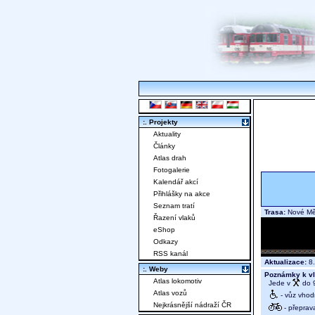
:. Projekty
Aktuality
Články
Atlas drah
Fotogalerie
Kalendář akcí
Přihlášky na akce
Seznam tratí
Trasa:
Nové Mě
Řazení vlaků
eShop
Odkazy
RSS kanál
Aktualizace:
8.
:. Weby
Poznámky k vl
Atlas lokomotiv
Jede v
do 9
Atlas vozů
- vůz vhod
Nejkrásnější nádraží ČR
- přeprav