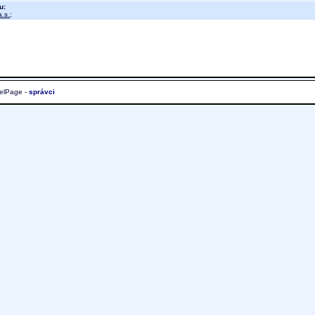
u:
.s.
;
elPage -
správci