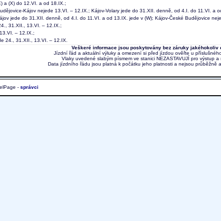
) a (X) do 12.VI. a od 18.IX.;
ějovice-Kájov nejede 13.VI. – 12.IX.; Kájov-Volary jede do 31.XII. denně, od 4.I. do 11.VI. a od
jov jede do 31.XII. denně, od 4.I. do 11.VI. a od 13.IX. jede v (W); Kájov-České Budějovice neje
., 31.XII., 13.VI. – 12.IX.;
 13.VI. – 12.IX.;
de 24., 31.XII., 13.VI. – 12.IX.
Veškeré informace jsou poskytovány bez záruky jakéhokoliv 
Jízdní řád a aktuální výluky a omezení si před jízdou ověřte u příslušnéh
Vlaky uvedené slabým písmem ve stanici NEZASTAVUJÍ pro výstup a 
Data jízdního řádu jsou platná k počátku jeho platnosti a nejsou průběžně 
elPage -
správci