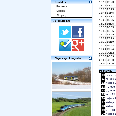
:. Kontakty
12:19
12:20
12:21
12:21
Redakce
13:25
13:25
Spolek
13:45
13:45
Skupiny
14:32
14:32
15:25
15:25
:. Sledujte nás
15:25
15:25
16:35
16:35
16:35
16:35
17:25
17:25
17:29
17:29
18:19
18:19
19:24
19:24
19:24
19:24
20:12
20:12
20:33
20:33
:. Nejnovější fotografie
23:00
23:00
23:00
23:00
Poznámky
10
nejede 2
11
nejede 25
12
nejede 2
13
({); jede
14
({); jede
15
jede 13.
16
nejede 25
17
Volary-K
18
Volary-Ká
19
jede 13.V
20
nejede 1