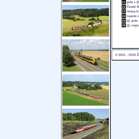
21
jede v (E
22
České Bud
23
Volary-Ká
24
nejede 24
25
({); jede
26
({); neje
© 2001 - 2026 Ž