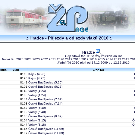
..: Hradce - Příjezdy a odjezdy vlaků 2010 :..
Hradce
Odjezdová tabule Správy železnic on-line
Jízdní řád
2025
2024
2023
2022
2021
2020
2019
2018
2017
2016
2015
2014
2013
2012
20
Jízdní řád 2010 platí od 14.12.2009 do 12.12.2010.
Linka
Vlak
Z => Do
8160
Kájov
(4:23)
8120
Kájov
(4:23)
8141
České Budějovice
(5:25)
8101
České Budějovice
(5:25)
8140
Volary
(4:24)
8100
Volary
(4:24)
8143
České Budějovice
(7:07)
8103
České Budějovice
(7:14)
8142
Volary
(6:40)
8102
Volary
(6:40)
8105
České Budějovice
(9:07)
8104
Volary
(8:15)
Č
8144
Volary
(8:18)
Č
8145
České Budějovice
(11:09)
8107
České Budějovice
(11:09)