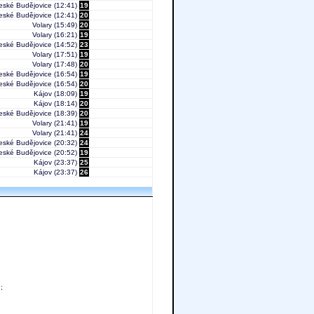
eské Budějovice
(12:41)
19
eské Budějovice
(12:41)
20
Volary
(15:49)
20
Volary
(16:21)
19
eské Budějovice
(14:52)
23
Volary
(17:51)
19
Volary
(17:48)
20
eské Budějovice
(16:54)
19
eské Budějovice
(16:54)
20
Kájov
(18:09)
19
Kájov
(18:14)
20
eské Budějovice
(18:39)
20
Volary
(21:41)
19
Volary
(21:41)
24
eské Budějovice
(20:32)
24
eské Budějovice
(20:52)
19
Kájov
(23:37)
25
Kájov
(23:37)
26
;