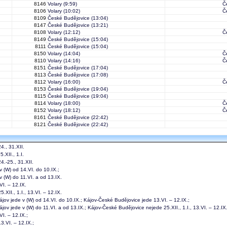
8146
Volary
(9:59)
Č
8106
Volary
(10:02)
Č
8109
České Budějovice
(13:04)
8147
České Budějovice
(13:21)
8108
Volary
(12:12)
Č
8149
České Budějovice
(15:04)
8111
České Budějovice
(15:04)
8150
Volary
(14:04)
Č
8110
Volary
(14:16)
Č
8151
České Budějovice
(17:04)
8113
České Budějovice
(17:08)
8112
Volary
(16:00)
Č
8153
České Budějovice
(19:04)
8115
České Budějovice
(19:04)
8114
Volary
(18:00)
Č
8152
Volary
(18:12)
Č
8161
České Budějovice
(22:42)
8121
České Budějovice
(22:42)
4., 31.XII.
.XII., 1.I.
4.-25., 31.XII.
 v (W) od 14.VI. do 10.IX.;
 v (W) do 11.VI. a od 13.IX.
VI. – 12.IX.
.XII., 1.I., 13.VI. – 12.IX.
ájov jede v (W) od 14.VI. do 10.IX.; Kájov-České Budějovice jede 13.VI. – 12.IX.;
jov jede v (W) do 11.VI. a od 13.IX.; Kájov-České Budějovice nejede 25.XII., 1.I., 13.VI. – 12.IX.
I. – 12.IX.;
3.VI. – 12.IX.;