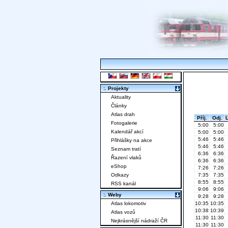
:. Projekty
Aktuality
Články
Atlas drah
Příj.
Odj.
Fotogalerie
5:00
5:00
Kalendář akcí
5:00
5:00
5:46
5:46
Přihlášky na akce
5:46
5:46
Seznam tratí
6:36
6:36
Řazení vlaků
6:36
6:36
eShop
7:26
7:26
Odkazy
7:35
7:35
8:55
8:55
RSS kanál
9:06
9:06
:. Weby
9:28
9:28
Atlas lokomotiv
10:35
10:35
10:38
10:39
Atlas vozů
11:30
11:30
Nejkrásnější nádraží ČR
11:30
11:30