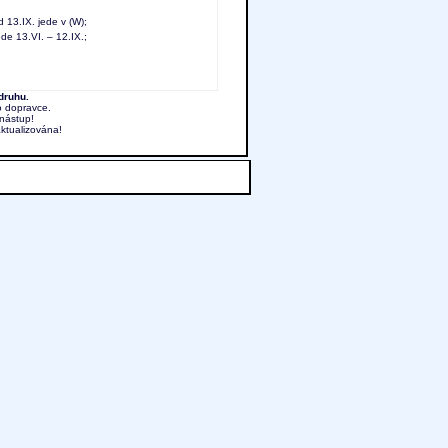
 13.IX. jede v (W);
de 13.VI. – 12.IX.;
druhu.
o dopravce.
nástup!
aktualizována!