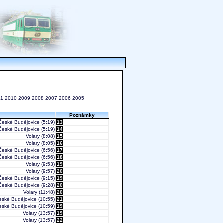
11
2010
2009
2008
2007
2006
2005
Poznámky
České Budějovice
(5:19)
13
České Budějovice
(5:19)
14
Volary
(8:08)
15
Volary
(8:05)
16
České Budějovice
(6:56)
17
České Budějovice
(6:56)
18
Volary
(9:53)
19
Volary
(9:57)
20
České Budějovice
(9:15)
19
České Budějovice
(9:28)
20
Volary
(11:48)
20
eské Budějovice
(10:55)
21
eské Budějovice
(10:59)
19
Volary
(13:57)
19
Volary
(13:57)
22