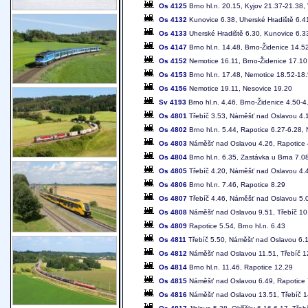
Os 4125
Brno hl.n. 20.15, Kyjov 21.37-21.38,
Os 4132
Kunovice 6.38, Uherské Hradiště 6.4
Os 4133
Uherské Hradiště 6.30, Kunovice 6.3
Os 4147
Brno hl.n. 14.48, Brno-Židenice 14.5
Os 4152
Nemotice 16.11, Brno-Židenice 17.10
Os 4153
Brno hl.n. 17.48, Nemotice 18.52-18.
Os 4156
Nemotice 19.11, Nesovice 19.20
Sv 4193
Brno hl.n. 4.46, Brno-Židenice 4.50-4
Os 4801
Třebíč 3.53, Náměšť nad Oslavou 4.13
Os 4802
Brno hl.n. 5.44, Rapotice 6.27-6.28,
Os 4803
Náměšť nad Oslavou 4.26, Rapotice 4.
Os 4804
Brno hl.n. 6.35, Zastávka u Brna 7.0
Os 4805
Třebíč 4.20, Náměšť nad Oslavou 4.41
Os 4806
Brno hl.n. 7.46, Rapotice 8.29
Os 4807
Třebíč 4.46, Náměšť nad Oslavou 5.07
Os 4808
Náměšť nad Oslavou 9.51, Třebíč 10
Os 4809
Rapotice 5.54, Brno hl.n. 6.43
Os 4811
Třebíč 5.50, Náměšť nad Oslavou 6.
Os 4812
Náměšť nad Oslavou 11.51, Třebíč 1
Os 4814
Brno hl.n. 11.46, Rapotice 12.29
Os 4815
Náměšť nad Oslavou 6.49, Rapotice 7
Os 4816
Náměšť nad Oslavou 13.51, Třebíč 1