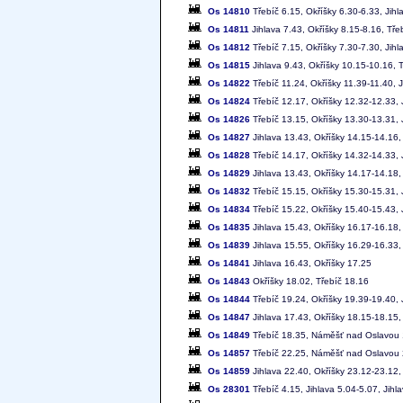
Os 14810
Třebíč 6.15, Okříšky 6.30-6.33, Jihl
Os 14811
Jihlava 7.43, Okříšky 8.15-8.16, Tře
Os 14812
Třebíč 7.15, Okříšky 7.30-7.30, Jihl
Os 14815
Jihlava 9.43, Okříšky 10.15-10.16, 
Os 14822
Třebíč 11.24, Okříšky 11.39-11.40, 
Os 14824
Třebíč 12.17, Okříšky 12.32-12.33, 
Os 14826
Třebíč 13.15, Okříšky 13.30-13.31, 
Os 14827
Jihlava 13.43, Okříšky 14.15-14.16,
Os 14828
Třebíč 14.17, Okříšky 14.32-14.33, 
Os 14829
Jihlava 13.43, Okříšky 14.17-14.18,
Os 14832
Třebíč 15.15, Okříšky 15.30-15.31, 
Os 14834
Třebíč 15.22, Okříšky 15.40-15.43, 
Os 14835
Jihlava 15.43, Okříšky 16.17-16.18,
Os 14839
Jihlava 15.55, Okříšky 16.29-16.33,
Os 14841
Jihlava 16.43, Okříšky 17.25
Os 14843
Okříšky 18.02, Třebíč 18.16
Os 14844
Třebíč 19.24, Okříšky 19.39-19.40, 
Os 14847
Jihlava 17.43, Okříšky 18.15-18.15,
Os 14849
Třebíč 18.35, Náměšť nad Oslavou
Os 14857
Třebíč 22.25, Náměšť nad Oslavou
Os 14859
Jihlava 22.40, Okříšky 23.12-23.12,
Os 28301
Třebíč 4.15, Jihlava 5.04-5.07, Jihl