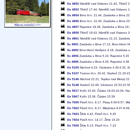
Os 4852
Náměšť nad Oslavou 21.43, Třebíč 2
Os 4853
Třebíč 17.44, Náměšť nad Oslavou 18
Os 4854
Brno hl.n. 21.44, Zastávka u Brna 22
Os 4856
Brno hl.n. 22.40, Zastávka u Brna 2
Więcej nowości >>>
Os 4857
Rapotice 19.28, Zastávka u Brna 19.3
Os 4859
Třebíč 19.43, Náměšť nad Oslavou 20
Os 4861
Náměšť nad Oslavou 21.13, Zastávka 
Sv 4891
Zastávka u Brna 17.13, Brno-Horní H
Sv 4892
Brno-Horní Heršpice 4.18, Zastávka u
Sv 4894
Zastávka u Brna 5.10, Rapotice 5.20
Sv 4896
Zastávka u Brna 4.28, Rapotice 4.38
Os 5100
Náchod 4.23, Václavice 4.30-4.32, St
Os 5107
Trutnov hl.n. 20.42, Starkoč 21.20-2
Os 5146
Náchod 22.21, Teplice nad Metují 22
Os 5148
Starkoč 22.49, Václavice 22.53-22.56
Os 5917
Kolín 15.40, Čáslav 16.03-16.04, Ha
Os 5967
Kolín 15.36, Čáslav 15.59
Os 7600
Plzeň hl.n. 6.17, Plasy 6.56-6.57, Mla
Os 7602
Plzeň hl.n. 8.17, Mladotice 9.07-9.09,
Os 7603
Žihle 4.42, Plzeň hl.n. 5.45
Os 7604
Plzeň hl.n. 14.17, Žihle 15.20
Os 7605
Žihle 6.13, Plzeň hl.n. 7.23