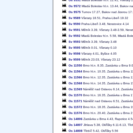
Os 9551
Mladá Boleslav hl.n. 22.41, Všetaty 2
Os 9572
Mladá Boleslav hl.n. 13.44, Bakov na
Os 9575
Turnov 17.27, Bakov nad Jizerou 17.5
Sv 9589
Všetaty 18.51, Praha-Libeň 19.32
Sv 9590
Praha-Libeň 3.48, Neratovice 4.14
Sv 9591
Mělník 3.39, Všetaty 3.48-3.59, Nera
Sv 9592
Mladá Boleslav hl.n. 5.58, Mladá Bol
Sv 9593
Mělník 3.39, Všetaty 3.48
Sv 9595
Mělník 0.01, Všetaty 0.10
Sv 9598
Všetaty 4.01, Byšice 4.05
Sv 9599
Mělník 23.03, Všetaty 23.12
Os 11550
Brno hl.n. 8.35, Zastávka u Brna 9
Os 11564
Brno hl.n. 10.35, Zastávka u Brna 
Os 11566
Brno hl.n. 12.35, Zastávka u Brna 
Os 11568
Brno hl.n. 14.35, Zastávka u Brna 
Os 11569
Náměšť nad Oslavou 6.14, Zastávka 
Os 11570
Brno hl.n. 16.35, Zastávka u Brna 
Os 11571
Náměšť nad Oslavou 6.51, Zastávka 
Os 11572
Brno hl.n. 18.35, Zastávka u Brna 
Os 11576
Brno hl.n. 20.40, Zastávka u Brna 
Os 14806
Zastávka u Brna 4.43, Rapotice 4.5
Os 14807
Jihlava 5.38, Okříšky 6.11-6.13, Tře
Os 14808
Třebíč 5.42, Okříšky 5.56