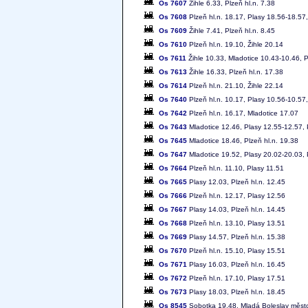
Os 7607
Žihle 6.33, Plzeň hl.n. 7.38
Os 7608
Plzeň hl.n. 18.17, Plasy 18.56-18.57,
Os 7609
Žihle 7.41, Plzeň hl.n. 8.45
Os 7610
Plzeň hl.n. 19.10, Žihle 20.14
Os 7611
Žihle 10.33, Mladotice 10.43-10.46, P
Os 7613
Žihle 16.33, Plzeň hl.n. 17.38
Os 7614
Plzeň hl.n. 21.10, Žihle 22.14
Os 7640
Plzeň hl.n. 10.17, Plasy 10.56-10.57,
Os 7642
Plzeň hl.n. 16.17, Mladotice 17.07
Os 7643
Mladotice 12.46, Plasy 12.55-12.57, 
Os 7645
Mladotice 18.46, Plzeň hl.n. 19.38
Os 7647
Mladotice 19.52, Plasy 20.02-20.03, 
Os 7664
Plzeň hl.n. 11.10, Plasy 11.51
Os 7665
Plasy 12.03, Plzeň hl.n. 12.45
Os 7666
Plzeň hl.n. 12.17, Plasy 12.56
Os 7667
Plasy 14.03, Plzeň hl.n. 14.45
Os 7668
Plzeň hl.n. 13.10, Plasy 13.51
Os 7669
Plasy 14.57, Plzeň hl.n. 15.38
Os 7670
Plzeň hl.n. 15.10, Plasy 15.51
Os 7671
Plasy 16.03, Plzeň hl.n. 16.45
Os 7672
Plzeň hl.n. 17.10, Plasy 17.51
Os 7673
Plasy 18.03, Plzeň hl.n. 18.45
Os 8545
Sobotka 19.48, Mladá Boleslav město