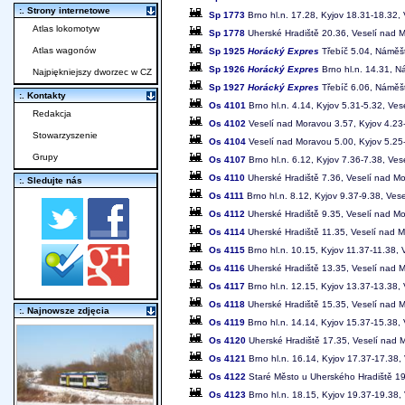
:. Strony internetowe
Sp 1773
Brno hl.n. 17.28, Kyjov 18.31-18.32,
Atlas lokomotyw
Sp 1778
Uherské Hradiště 20.36, Veselí nad M
Atlas wagonów
Sp 1925
Horácký Expres
Třebíč 5.04, Náměšť
Sp 1926
Horácký Expres
Brno hl.n. 14.31, N
Najpiękniejszy dworzec w CZ
Sp 1927
Horácký Expres
Třebíč 6.06, Náměšť
:. Kontakty
Os 4101
Brno hl.n. 4.14, Kyjov 5.31-5.32, Ve
Redakcja
Os 4102
Veselí nad Moravou 3.57, Kyjov 4.23-
Stowarzyszenie
Os 4104
Veselí nad Moravou 5.00, Kyjov 5.25-
Grupy
Os 4107
Brno hl.n. 6.12, Kyjov 7.36-7.38, Ve
Os 4110
Uherské Hradiště 7.36, Veselí nad Mor
:. Sledujte nás
Os 4111
Brno hl.n. 8.12, Kyjov 9.37-9.38, Ve
Os 4112
Uherské Hradiště 9.35, Veselí nad Mo
Os 4114
Uherské Hradiště 11.35, Veselí nad M
Os 4115
Brno hl.n. 10.15, Kyjov 11.37-11.38,
Os 4116
Uherské Hradiště 13.35, Veselí nad M
Os 4117
Brno hl.n. 12.15, Kyjov 13.37-13.38,
Os 4118
Uherské Hradiště 15.35, Veselí nad M
:. Najnowsze zdjęcia
Os 4119
Brno hl.n. 14.14, Kyjov 15.37-15.38,
Os 4120
Uherské Hradiště 17.35, Veselí nad M
Os 4121
Brno hl.n. 16.14, Kyjov 17.37-17.38,
Os 4122
Staré Město u Uherského Hradiště 19
Os 4123
Brno hl.n. 18.15, Kyjov 19.37-19.38,