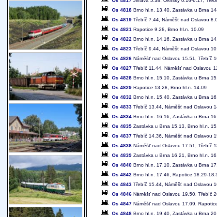
Os 4817
Jihlava 5.38, Okříšky 6.16-6.17, Tře
Os 4818
Brno hl.n. 13.40, Zastávka u Brna 1
Os 4819
Třebíč 7.44, Náměšť nad Oslavou 8.07
Os 4821
Rapotice 9.28, Brno hl.n. 10.09
Os 4822
Brno hl.n. 14.16, Zastávka u Brna 14
Os 4823
Třebíč 9.44, Náměšť nad Oslavou 10.
Os 4826
Náměšť nad Oslavou 15.51, Třebíč 1
Os 4827
Třebíč 11.44, Náměšť nad Oslavou 12
Os 4828
Brno hl.n. 15.10, Zastávka u Brna 15
Os 4829
Rapotice 13.28, Brno hl.n. 14.09
Os 4832
Brno hl.n. 15.40, Zastávka u Brna 1
Os 4833
Třebíč 13.44, Náměšť nad Oslavou 14
Os 4834
Brno hl.n. 16.16, Zastávka u Brna 16
Os 4835
Zastávka u Brna 15.13, Brno hl.n. 15
Os 4837
Třebíč 14.36, Náměšť nad Oslavou 15
Os 4838
Náměšť nad Oslavou 17.51, Třebíč 1
Os 4839
Zastávka u Brna 16.21, Brno hl.n. 16
Os 4840
Brno hl.n. 17.10, Zastávka u Brna 17
Os 4842
Brno hl.n. 17.46, Rapotice 18.29-18
Os 4843
Třebíč 15.44, Náměšť nad Oslavou 16
Os 4846
Náměšť nad Oslavou 19.50, Třebíč 20
Os 4847
Náměšť nad Oslavou 17.09, Rapotice 
Os 4848
Brno hl.n. 19.40, Zastávka u Brna 2