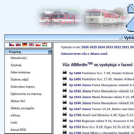
..: Vyhl
Vyberte si rok:
2026
2025
2024
2023
2022
2021
20
:. Projekty
Zobrazit tento vůz v Atlasu vozů
Aktualności
795
Vůz ABfbrdtn
se vyskytuje v řazení 
Artykuły
Atlas kolejowy
Sp 1468
Pardubice hl.n. 7.39, Hradec Králové 
Sp 1480
Pardubice hl.n. 17.45, Hradec Králové
Galeria zdjęć
Sp 1540
Jizera
Praha Masarykovo nádraží 8.17
Kalendarz imprez
Sp 1542
Jizera
Praha Masarykovo nádraží 14.1
Zgłoszenia na imprezy
Sp 1543
Jizera
Mladá Boleslav město 6.10, Ml
Wykaz linii
Sp 1546
Jizera
Praha Masarykovo nádraží 18.1
Składy pociągów
Sp 1547
Jizera
Turnov 15.24, Bakov nad Jizer
Sp 1758
Veselí nad Moravou 4.48, Kyjov 5.14-
eShop
Sp 1762
Bojkovice město 5.54, Kunovice 6.35-
Linki
Sp 1763
Brno hl.n. 9.28, Kyjov 10.31-10.32, 
Kanał RSS
Sp 1768
Staré Město u Uherského Hradiště 12.