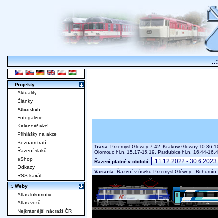
..
:. Projekty
Aktuality
Články
Atlas drah
Fotogalerie
Kalendář akcí
Přihlášky na akce
Seznam tratí
Trasa:
Przemysl Glówny 7.42, Kraków Glówny 10.36-10.
Řazení vlaků
Olomouc hl.n. 15.17-15.19, Pardubice hl.n. 16.44-16.
eShop
Řazení platné v období:
Odkazy
Varianta:
Řazení v úseku Przemysl Glówny - Bohumín
RSS kanál
:. Weby
Atlas lokomotiv
Atlas vozů
Nejkrásnější nádraží ČR