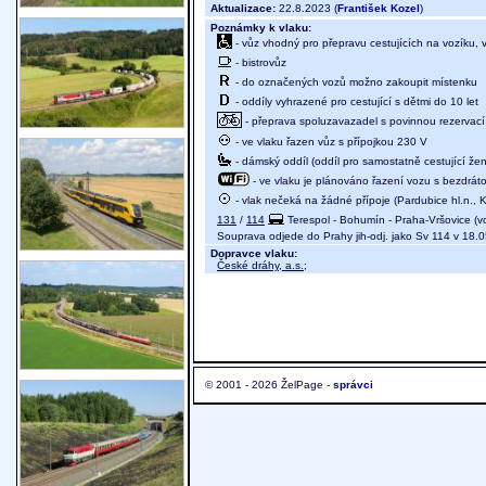
Aktualizace:
22.8.2023 (
František Kozel
)
Poznámky k vlaku:
- vůz vhodný pro přepravu cestujících na vozíku,
- bistrovůz
- do označených vozů možno zakoupit místenku
- oddíly vyhrazené pro cestující s dětmi do 10 let
- přeprava spoluzavazadel s povinnou rezervací 
- ve vlaku řazen vůz s přípojkou 230 V
- dámský oddíl (oddíl pro samostatně cestující žen
- ve vlaku je plánováno řazení vozu s bezdráto
- vlak nečeká na žádné přípoje (Pardubice hl.n., K
131
/
114
Terespol - Bohumín - Praha-Vršovice (v
Souprava odjede do Prahy jih-odj. jako Sv 114 v 18.
Dopravce vlaku:
České dráhy, a.s.
;
© 2001 - 2026 ŽelPage -
správci