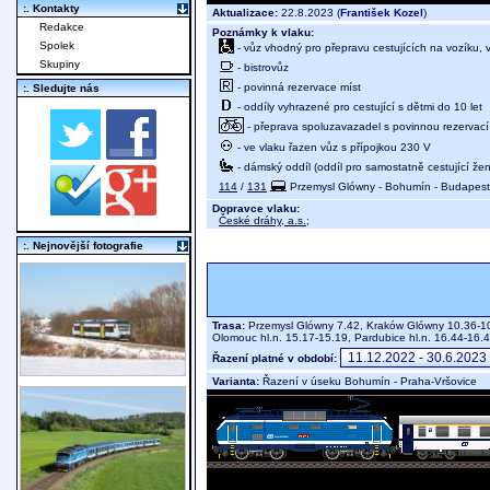
:. Kontakty
Aktualizace:
22.8.2023 (
František Kozel
)
Redakce
Poznámky k vlaku:
Spolek
- vůz vhodný pro přepravu cestujících na vozíku,
Skupiny
- bistrovůz
- povinná rezervace míst
:. Sledujte nás
- oddíly vyhrazené pro cestující s dětmi do 10 let
- přeprava spoluzavazadel s povinnou rezervací 
- ve vlaku řazen vůz s přípojkou 230 V
- dámský oddíl (oddíl pro samostatně cestující žen
114
/
131
Przemysl Glówny - Bohumín - Budapest-
Dopravce vlaku:
České dráhy, a.s.
;
:. Nejnovější fotografie
Trasa:
Przemysl Glówny 7.42, Kraków Glówny 10.36-10.
Olomouc hl.n. 15.17-15.19, Pardubice hl.n. 16.44-16.
Řazení platné v období:
Varianta:
Řazení v úseku Bohumín - Praha-Vršovice