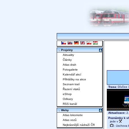
:. Projekty
Aktuality
Články
Atlas drah
Fotogalerie
Kalendář akcí
Přihlášky na akce
Seznam tratí
Trasa:
Dívčice 
Řazení vlaků
eShop
Odkazy
RSS kanál
:. Weby
Aktualizace:
2.
Atlas lokomotiv
Poznámky k vl
Atlas vozů
jede v
Nejkrásnější nádraží ČR
- úschova 