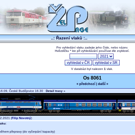
..: Řazení vlaků :..
Pro vyhledání vlaku zadejte jeho číslo, nebo název.
Hvězdičku * lze při vyhledávání používat dle zvyklostí.
V databázi byl nalezen
1
vlak.
Os 8061
« předchozí
|
další »
16.09, České Budějovice 16.30
Detail trasy »
2.2021 (
Filip Novotný
)
aku:
během přepravy (do vyčerpání kapacity)