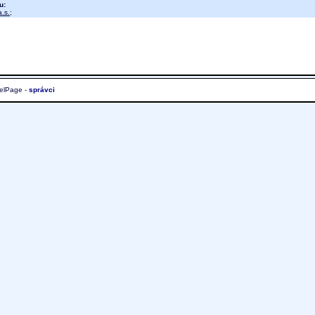
u:
.s.
;
elPage -
správci