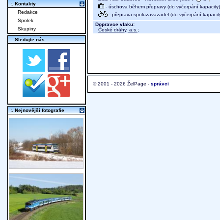
:. Kontakty
- úschova během přepravy (do vyčerpání kapacity)
Redakce
- přeprava spoluzavazadel (do vyčerpání kapacit
Spolek
Dopravce vlaku:
Skupiny
České dráhy, a.s.
;
:. Sledujte nás
© 2001 - 2026 ŽelPage -
správci
:. Nejnovější fotografie