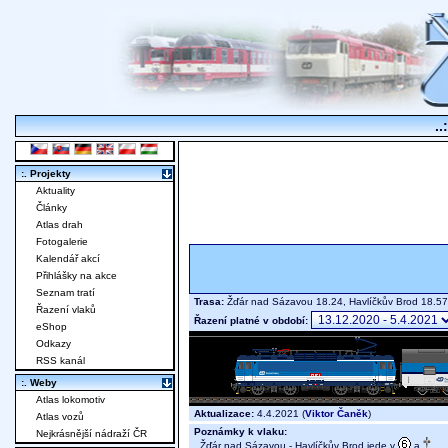
..
:. Projekty
Aktuality
Články
Atlas drah
Fotogalerie
Kalendář akcí
Přihlášky na akce
Seznam tratí
Trasa:
Žďár nad Sázavou 18.24, Havlíčkův Brod 18.57
Řazení vlaků
Řazení platné v období:
eShop
Odkazy
RSS kanál
:. Weby
Atlas lokomotiv
Aktualizace:
4.4.2021 (
Viktor Čaněk
)
Atlas vozů
Poznámky k vlaku:
Nejkrásnější nádraží ČR
Žďár nad Sázavou - Havlíčkův Brod jede v
a