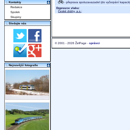
- přeprava spoluzavazadel (do vyčerpání kapacit
:. Kontakty
Redakce
Dopravce vlaku:
České dráhy, a.s.
;
Spolek
Skupiny
:. Sledujte nás
© 2001 - 2026 ŽelPage -
správci
:. Nejnovější fotografie