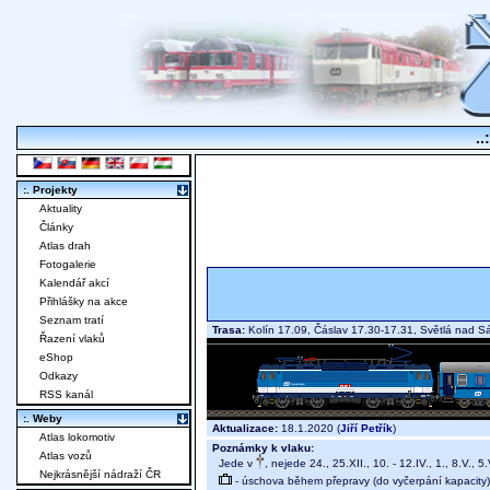
..
:. Projekty
Aktuality
Články
Atlas drah
Fotogalerie
Kalendář akcí
Přihlášky na akce
Seznam tratí
Trasa:
Kolín 17.09, Čáslav 17.30-17.31, Světlá nad
Řazení vlaků
eShop
Odkazy
RSS kanál
:. Weby
Aktualizace:
18.1.2020 (
Jiří Petřík
)
Atlas lokomotiv
Poznámky k vlaku:
Atlas vozů
Jede v
, nejede 24., 25.XII., 10. - 12.IV., 1., 8.V., 5.
Nejkrásnější nádraží ČR
- úschova během přepravy (do vyčerpání kapacity)