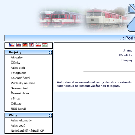
..: Pod
Jméno:
:. Projekty
Přezdívka:
Aktuality
Skupiny:
Články
Atlas drah
Fotogalerie
Kalendář akcí
Autor dosud nekomentoval žádný článek ani aktualitu.
Přihlášky na akce
Autor dosud nekomentoval žádnou fotografii.
Seznam tratí
Řazení vlaků
eShop
Odkazy
RSS kanál
:. Weby
Atlas lokomotiv
Atlas vozů
Nejkrásnější nádraží ČR