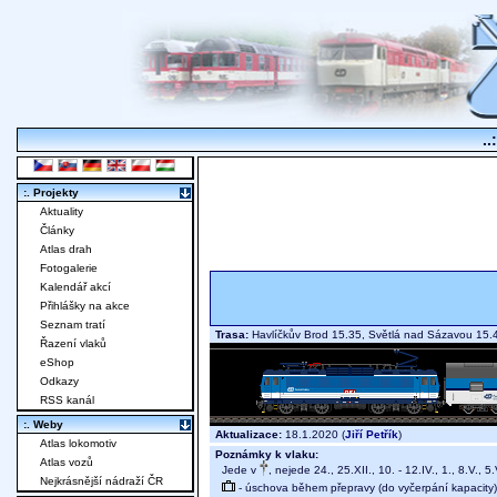
..
:. Projekty
Aktuality
Články
Atlas drah
Fotogalerie
Kalendář akcí
Přihlášky na akce
Seznam tratí
Trasa:
Havlíčkův Brod 15.35, Světlá nad Sázavou 15.
Řazení vlaků
eShop
Odkazy
RSS kanál
:. Weby
Aktualizace:
18.1.2020 (
Jiří Petřík
)
Atlas lokomotiv
Poznámky k vlaku:
Atlas vozů
Jede v
, nejede 24., 25.XII., 10. - 12.IV., 1., 8.V., 5.
Nejkrásnější nádraží ČR
- úschova během přepravy (do vyčerpání kapacity)