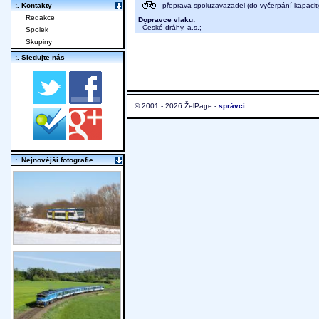
- přeprava spoluzavazadel (do vyčerpání kapacit
:. Kontakty
Redakce
Dopravce vlaku:
České dráhy, a.s.
;
Spolek
Skupiny
:. Sledujte nás
© 2001 - 2026 ŽelPage -
správci
:. Nejnovější fotografie