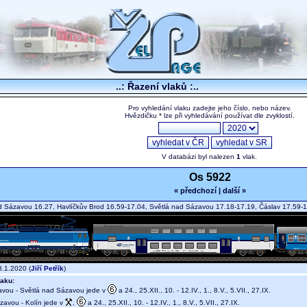
..: Řazení vlaků :..
Pro vyhledání vlaku zadejte jeho číslo, nebo název.
Hvězdičku * lze při vyhledávání používat dle zvyklostí.
V databázi byl nalezen
1
vlak.
Os 5922
« předchozí
|
další »
 Sázavou 16.27, Havlíčkův Brod 16.59-17.04, Světlá nad Sázavou 17.18-17.19, Čáslav 17.59-
.1.2020 (
Jiří Petřík
)
aku:
vou - Světlá nad Sázavou jede v
a 24., 25.XII., 10. - 12.IV., 1., 8.V., 5.VII., 27.IX.
avou - Kolín jede v
,
a 24., 25.XII., 10. - 12.IV., 1., 8.V., 5.VII., 27.IX.