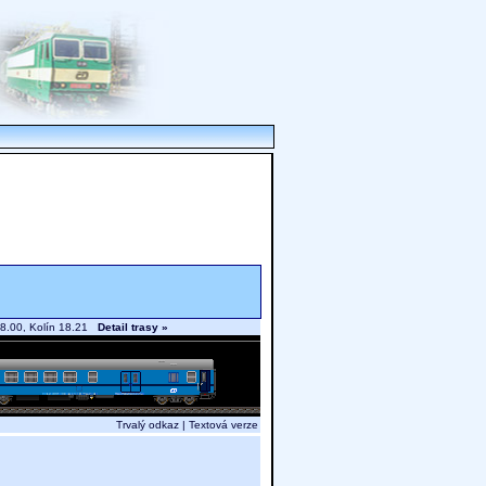
18.00, Kolín 18.21
Detail trasy »
Trvalý odkaz
|
Textová verze