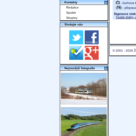
:. Kontakty
- úschova 
Redakce
- přeprav
Spolek
Dopravce vlak
České dráhy, a
Skupiny
:. Sledujte nás
© 2001 - 2026 Ž
:. Nejnovější fotografie