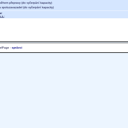
během přepravy (do vyčerpání kapacity)
a spoluzavazadel (do vyčerpání kapacity)
u:
.s.
;
elPage -
správci