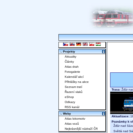
:. Projekty
Aktuality
Články
Atlas drah
Fotogalerie
Kalendář akcí
Přihlášky na akce
Seznam tratí
Trasa:
Žďár nad
Řazení vlaků
eShop
Odkazy
RSS kanál
:. Weby
Aktualizace:
18
Atlas lokomotiv
Poznámky k vl
Atlas vozů
Žďár nad Sáza
Nejkrásnější nádraží ČR
Světlá nad Sáz