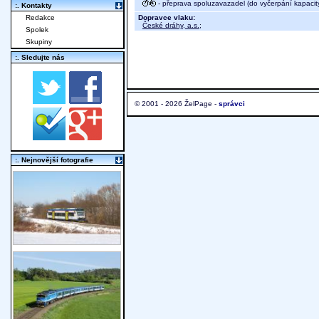
- přeprava spoluzavazadel (do vyčerpání kapacit
:. Kontakty
Dopravce vlaku:
Redakce
České dráhy, a.s.
;
Spolek
Skupiny
:. Sledujte nás
© 2001 - 2026 ŽelPage -
správci
:. Nejnovější fotografie