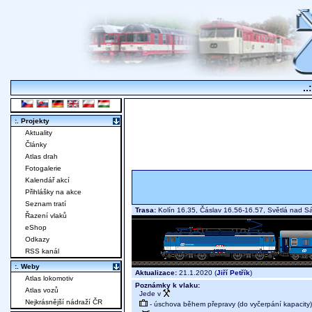
..
:. Projekty
Aktuality
Články
Atlas drah
Fotogalerie
Kalendář akcí
Přihlášky na akce
Seznam tratí
Trasa:
Kolín 16.35, Čáslav 16.56-16.57, Světlá nad 
Řazení vlaků
eShop
Odkazy
RSS kanál
:. Weby
Aktualizace:
21.1.2020 (
Jiří Petřík
)
Atlas lokomotiv
Poznámky k vlaku:
Atlas vozů
Jede v
Nejkrásnější nádraží ČR
- úschova během přepravy (do vyčerpání kapacity)