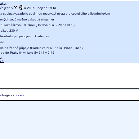
aku:
ín jede v
,
a 28.IX., nejede 29.IX.
a spoluzavazadel s povinnou rezervací místa pro cestujícího s jízdním kolem
ených vozů možno zakoupit místenku
ní roznáškovou službou (Ostrava hl.n. - Praha hl.n.)
ípojkou 230 V
 bezdrátovým připojením k internetu
kino
ká na žádné přípoje (Pardubice hl.n., Kolín, Praha-Libeň)
e do Prahy jih-vj. jako Sv 544 v 9.45
u:
.s.
;
elPage -
správci