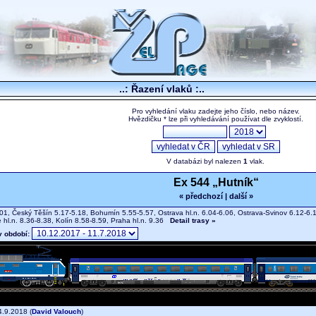
..: Řazení vlaků :..
Pro vyhledání vlaku zadejte jeho číslo, nebo název.
Hvězdičku * lze při vyhledávání používat dle zvyklostí.
V databázi byl nalezen
1
vlak.
Ex 544 „Hutník“
« předchozí
|
další »
01, Český Těšín 5.17-5.18, Bohumín 5.55-5.57, Ostrava hl.n. 6.04-6.06, Ostrava-Svinov 6.12-6.
 hl.n. 8.36-8.38, Kolín 8.58-8.59, Praha hl.n. 9.36
Detail trasy »
v období:
.9.2018 (
David Valouch
)