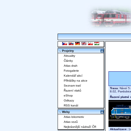
:. Projekty
Aktuality
Články
Atlas drah
Fotogalerie
Kalendář akcí
Přihlášky na akce
Seznam tratí
Trasa:
Návsí 5.
Řazení vlaků
8.02, Pardubice
eShop
Řazení platné 
Odkazy
RSS kanál
:. Weby
Atlas lokomotiv
Atlas vozů
Nejkrásnější nádraží ČR
Aktualizace:
14