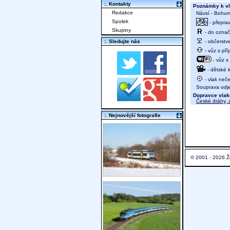
:. Kontakty
Poznámky k vl
Redakce
Návsí - Bohum
Spolek
- přeprav
Skupiny
- do označ
- občerstve
:. Sledujte nás
- vůz s př
- vůz s
- dětské 
- vlak neče
Souprava odjed
Dopravce vlak
České dráhy, a
:. Nejnovější fotografie
© 2001 - 2026 Ž